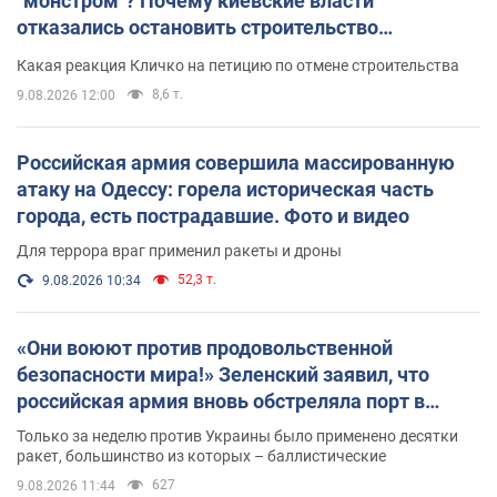
"монстром"? Почему киевские власти
отказались остановить строительство
небоскреба "московского верующего"
Какая реакция Кличко на петицию по отмене строительства
8,6 т.
9.08.2026 12:00
Российская армия совершила массированную
атаку на Одессу: горела историческая часть
города, есть пострадавшие. Фото и видео
Для террора враг применил ракеты и дроны
52,3 т.
9.08.2026 10:34
«Они воюют против продовольственной
безопасности мира!» Зеленский заявил, что
российская армия вновь обстреляла порт в
Одессе
Только за неделю против Украины было применено десятки
ракет, большинство из которых – баллистические
627
9.08.2026 11:44