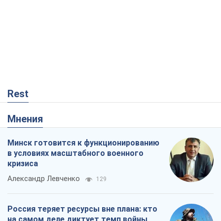
Минск готовится к функционированию
в условиях масштабного военного
кризиса
Александр Левченко
129
Россия теряет ресурсы вне плана: кто
на самом деле диктует темп войны
Сергей Мисюра
10,3 т.
Запад проспал угрозу: Россия может
проверить НАТО войной
Леонид Невзлин
4,3 т.