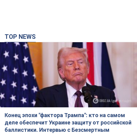
Конец эпохи "фактора Трампа": кто на самом
деле обеспечит Украине защиту от российской
баллистики. Интервью с Безсмертным
Владимир Зеленский встретился с украинским дипломатом и
изложил новое видение войны и роли международных
партнеров в борьбе с Россией
час назад
4,2 т.
В Киеве в результате российской атаки
пострадали четыре человека. Фото
Враг продолжает регулярный ракетный террор столицы
час назад
11,4 т.