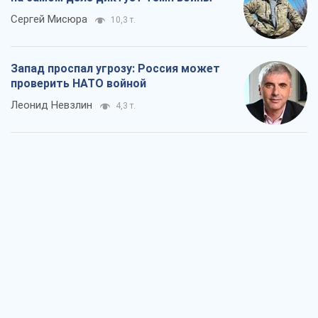
"Варта" и "Новатор" выдержали
пулеметный обстрел и удар FPV-дрона,
сохранив жизнь офицеру ВСУ
Украинская Бронетехника
3,7 т.
КНДР как катализатор войны, или О
новом этапе российско-
северокорейского союза
Алексей Кущ
3,8 т.