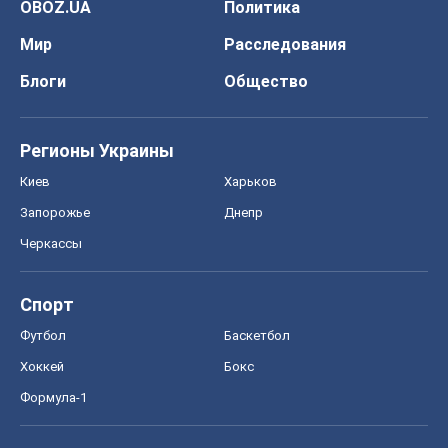
Спорт
Футбол
Баскетбол
Хоккей
Бокс
Формула-1
Моя школа
ГДЗ
Учебники
Онлайн уроки
ДПА
ЗНО
НМТ
СНГ решебники
Авто
Тест Драйв
Электромобили
Акции
Сервис