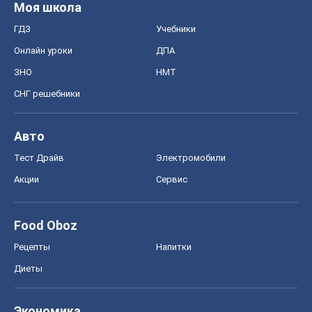
Food Oboz
Рецепты
Напитки
Диеты
Экономика
Рынки и компании
Mакроэкономика
MedOboz
Новости медицины
MAMACLUB
Шоу
Афиша
Сплетни
Красота
Мода