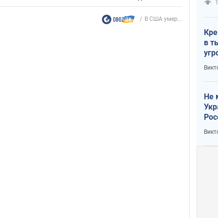
1
В США умер...
Кре
в т
угр
лог
Викт
Не 
Укр
Рос
Викт