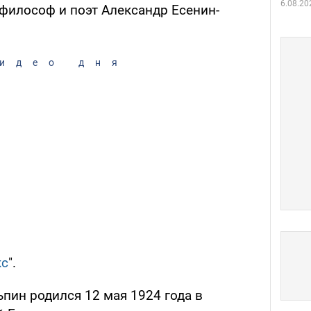
6.08.20
 философ и поэт Александр Есенин-
идео дня
кс
".
ьпин родился 12 мая 1924 года в