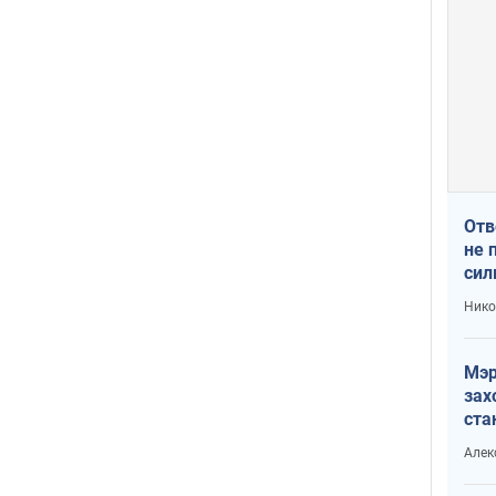
Отв
не 
сил
гос
Нико
Мэр
зах
ста
и н
Алек
рей