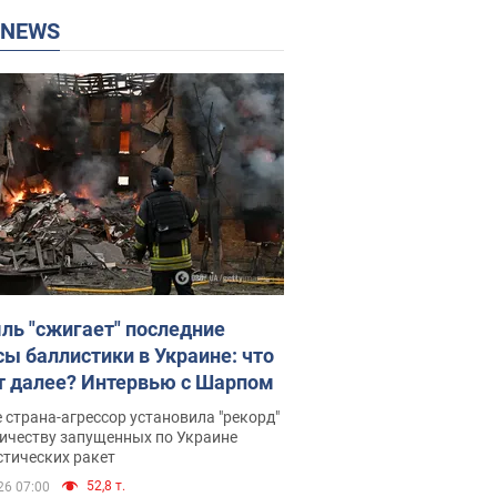
P NEWS
ль "сжигает" последние
сы баллистики в Украине: что
т далее? Интервью с Шарпом
 страна-агрессор установила "рекорд"
личеству запущенных по Украине
стических ракет
52,8 т.
26 07:00