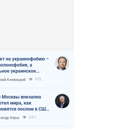
ет на украинофобию –
полонофобия, а
ьное украинское
ударство
372
лай Княжицкий
 Москвы внезапно
отел мира, как
новятся послом в США
овые украинские топ-
2,5 т.
сандр Кирш
тинги