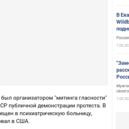
В Ек
Wildb
подн
Росси
7.08.20
"Зам
расс
Росс
Фото
Мужчи
своего
 был организатором "митинга гласности"
7.08.20
ССР публичной демонстрации протеста. В
мещен в психиатрическую больницу,
овал в США.