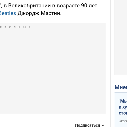
, в Великобритании в возрасте 90 лет
Beatles
Джордж Мартин.
Мн
"Мы
и х
сто
отч
Серг
рак
Подписаться