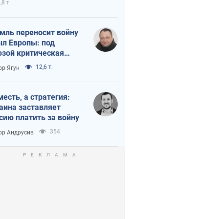
,8 т.
мль переносит войну
ыл Европы: под
озой критическая
истика
12,6 т.
ор Ягун
месть, а стратегия:
аина заставляет
сию платить за войну
354
ор Андрусив