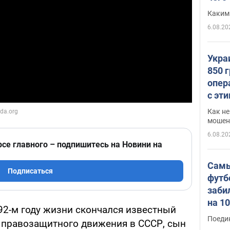
Каким
6.08.20
Укра
850 
опер
с эт
Как не
мошен
6.08.20
рсе главного – подпишитесь на Новини на
Самы
Подписаться
футб
заби
на 1
 92-м году жизни скончался известный
Виде
Поеди
в правозащитного движения в СССР, сын