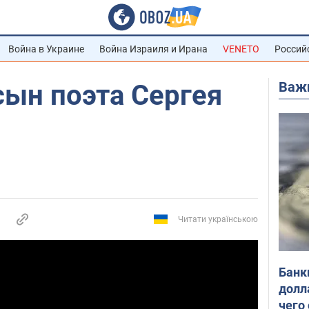
Война в Украине
Война Израиля и Ирана
VENETO
Россий
Важ
сын поэта Сергея
Читати українською
Банк
долл
чего