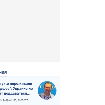
ения
 уже переживали
удшее": Украине не
ит поддаваться
аянию из-за
ей Марченко, эксперт
етного террора