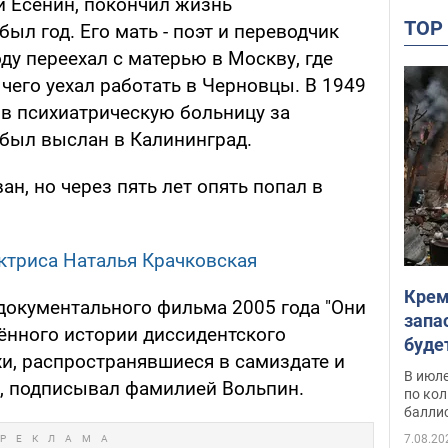
ей Есенин, покончил жизнь
TO
ыл год. Его мать - поэт и переводчик
ду переехал с матерью в Москву, где
чего уехал работать в Черновцы. В 1949
в психиатрическую больницу за
 был выслан в Калининград.
ан, но через пять лет опять попал в
ктриса Наталья Крачковская
Крем
 документального фильма 2005 года "Они
запа
ённого истории диссидентского
буде
хи, распространявшиеся в самиздате и
В июле
, подписывал фамилией Вольпин.
по ко
балли
7.08.20