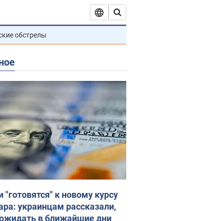
ские обстрелы
ное
и "готовятся" к новому курсу
ара: украинцам рассказали,
 ожидать в ближайшие дни