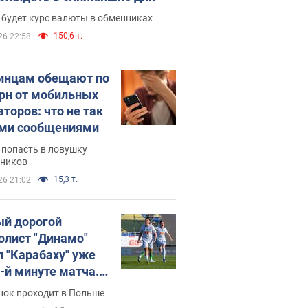
 будет курс валюты в обменниках
150,6 т.
26 22:58
инцам обещают по
грн от мобильных
аторов: что не так
ими сообщениями
 попасть в ловушку
ников
15,3 т.
26 21:02
й дорогой
олист "Динамо"
л "Карабаху" уже
0-й минуте матча.
о
нок проходит в Польше