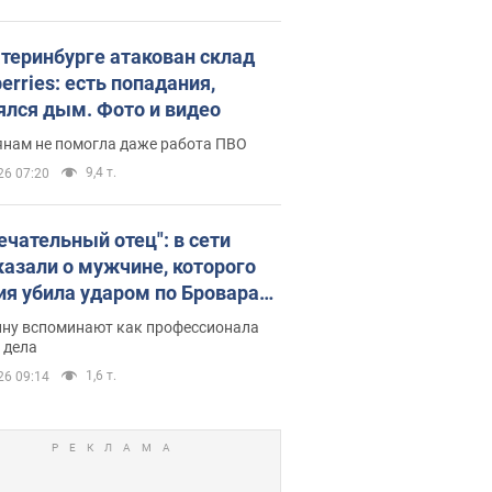
атеринбурге атакован склад
erries: есть попадания,
ялся дым. Фото и видео
янам не помогла даже работа ПВО
9,4 т.
26 07:20
ечательный отец": в сети
казали о мужчине, которого
ия убила ударом по Броварам.
ну вспоминают как профессионала
 дела
1,6 т.
26 09:14