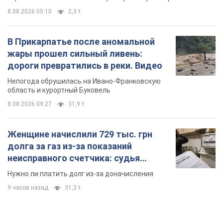
8.08.2026 05:10
2,3 т.
В Прикарпатье после аномальной
жары прошел сильный ливень:
дороги превратились в реки. Видео
Непогода обрушилась на Ивано-Франковскую
область и курортный Буковель
8.08.2026 09:27
31,9 т.
Женщине начислили 729 тыс. грн
долга за газ из-за показаний
неисправного счетчика: судья
вынес неожиданное решение
Нужно ли платить долг из-за доначисления
9 часов назад
31,3 т.