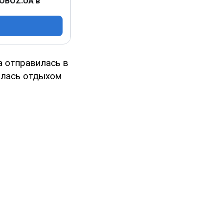
 OBOZ.UA в
а отправилась в
илась отдыхом