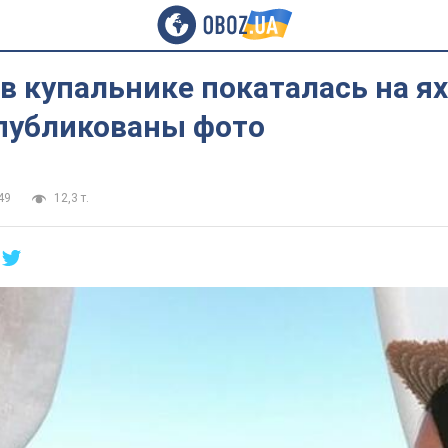
 купальнике покаталась на ях
опубликованы фото
49
12,3 т.