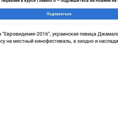
 первыми в курсе главного – подпишитесь на Новини на
Подписаться
 "Евровидения-2016", украинская певица Джамал
су на местный кинофестиваль, а заодно и наслад