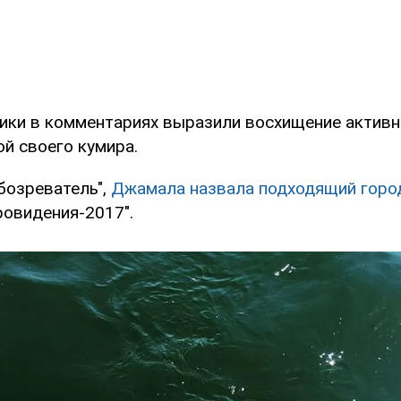
ики в комментариях выразили восхищение активн
й своего кумира.
бозреватель",
Джамала назвала подходящий горо
ровидения-2017".