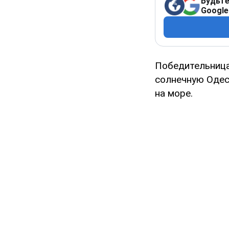
Будьте
Google
Победительница
солнечную Одес
на море.