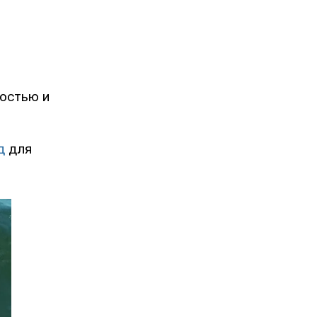
остью и
д
для