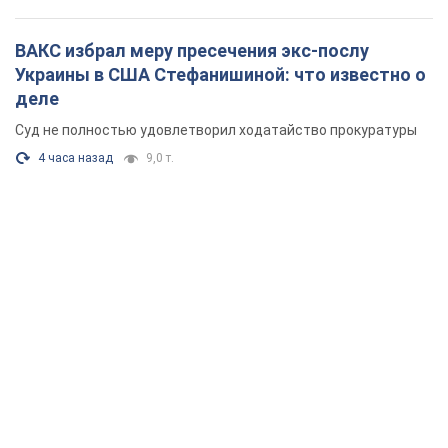
В Киеве рассчитывают на успешное завершение проекта
FREYJA
час назад
25,2 т.
Россия нанесла удары по складам и
инфраструктуре в Днепропетровской области:
есть погибшие и раненые. Фото
Погибли три человека
2 часа назад
5,4 т.
ВАКС избрал меру пресечения экс-послу
Украины в США Стефанишиной: что известно о
деле
Суд не полностью удовлетворил ходатайство прокуратуры
4 часа назад
9,0 т.