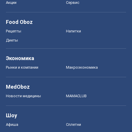
ГДЗ
Учебники
Онлайн уроки
ДПА
ЗНО
НМТ
СНГ решебники
Авто
Тест Драйв
Электромобили
Акции
Сервис
Food Oboz
Рецепты
Напитки
Диеты
Экономика