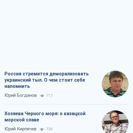
Виктор Каспрук
4,1 т.
Посмертная "презумпция виновности":
кто разрешил ТЦК судить погибших
защитников
Марина Ставнійчук
459