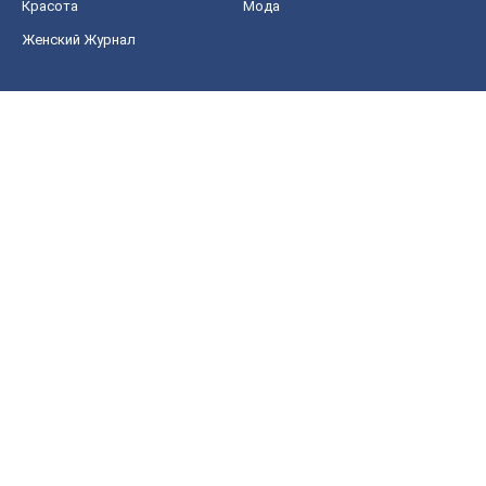
Рынки и компании
Mакроэкономика
MedOboz
Новости медицины
MAMACLUB
Шоу
Афиша
Сплетни
Красота
Мода
Женский Журнал