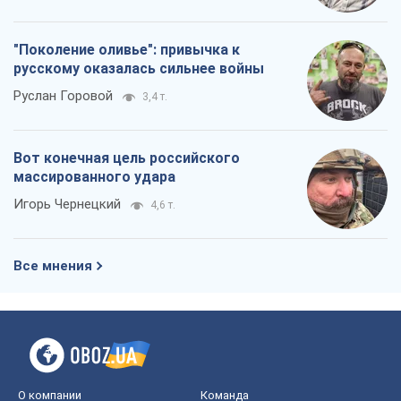
Россия стремится деморализовать
украинский тыл. О чем стоит себе
напомнить
Юрий Богданов
717
Хозяева Черного моря: о казацкой
морской славе
Юрий Кирпичев
720
"Поколение оливье": привычка к
русскому оказалась сильнее войны
Руслан Горовой
3,4 т.
Вот конечная цель российского
массированного удара