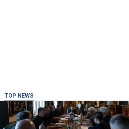
4 часа назад
6,7 т.
"Был обессилен": в Украине спасли
раненого грифа, выбравшего для
себя нетипичный маршрут. Фото
Пострадавшую птицу обнаружили на границе
Киевской и Черкасской областей
5 часов назад
2,7 т.