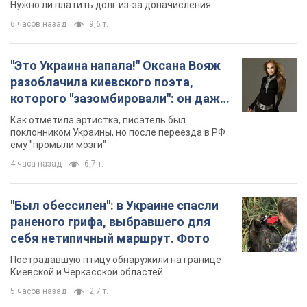
Женщине начислили 729 тыс. грн долга за газ
из-за показаний неисправного счетчика: судья
вынес неожиданное решение
Нужно ли платить долг из-за доначисления
6 часов назад
9,6 т.
"Это Украина напала!" Оксана Вояж
разоблачила киевского поэта,
которого "зазомбировали": он даже
русского не знал, а теперь хочет
Как отметила артистка, писатель был
геноцида украинцев
поклонником Украины, но после переезда в РФ
ему "промыли мозги"