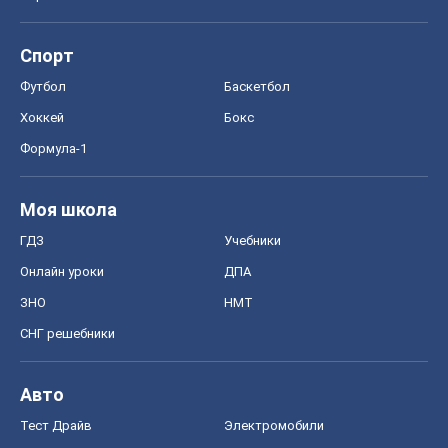
Мир
Расследования
Блоги
Общество
Регионы Украины
Киев
Харьков
Запорожье
Днепр
Черкассы
Спорт
Футбол
Баскетбол
Хоккей
Бокс
Формула-1
Моя школа