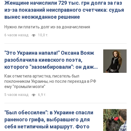
Женщине начислили 729 тыс. грн долга за газ
из-за показаний неисправного счетчика: судья
вынес неожиданное решение
Нужно ли платить долг из-за доначисления
6 часов назад
10,0 т.
"Это Украина напала!" Оксана Вояж
разоблачила киевского поэта,
которого "зазомбировали": он даже
русского не знал, а теперь хочет
Как отметила артистка, писатель был
геноцида украинцев
поклонником Украины, но после переезда в РФ
ему "промыли мозги"
5 часов назад
6,9 т.
"Был обессилен": в Украине спасли
раненого грифа, выбравшего для
себя нетипичный маршрут. Фото