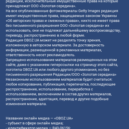
редакции, исключительные имущественные права на которые
принадлежат ООО «Золотая середина».
На все опубликованные фотоматериалы Getty Images редакция
имеет имущественные права, защищаемые законом Украины
«Об авторских правах и смежных правах», никто не имеет права
без письменного разрешения ООО «Золотая середина» их
использовать, они не подлежат дальнейшему воспроизводству,
переводу, распространению в любой форме.
Редакция OBOZ.UA может не разделять точку зрения,
изложенную в авторском материале. За достоверность
информации, размещенной в рекламных материалах,
ответственность несет рекламодатель.
Запрещено использование материалов размещенных на этом
сайте, даже с указанием гиперссылки на страницу этого сайта,
логотипа OBOZ.UA или любого другого упоминания, но без
письменного разрешения Редакции/ООО «Золотая середина»
Незаконным использованием материалов будет считаться:
любое копирование, публикация, перепечатка, последующее
распространение, использование, переработка с
использованием, включением в состав других материалов,
распространение, адаптация, перевод и другие подобные
изменения материала.
Название онлайн медиа — «OBOZ.UA»
- субъект в сфере онлайн медиа;
- идентификатор медиа — R40-06156;