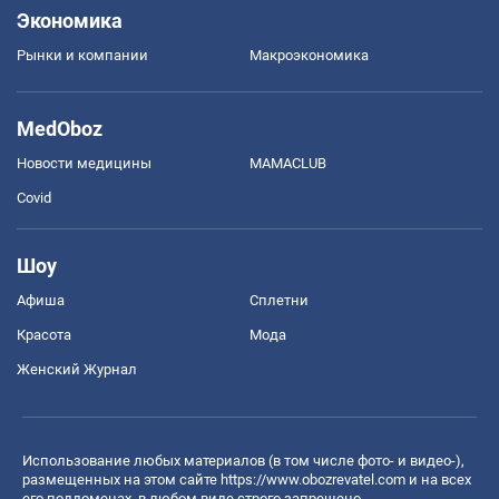
Экономика
Рынки и компании
Mакроэкономика
MedOboz
Новости медицины
MAMACLUB
Covid
Шоу
Афиша
Сплетни
Красота
Мода
Женский Журнал
Использование любых материалов (в том числе фото- и видео-),
размещенных на этом сайте
https://www.obozrevatel.com
и на всех
его поддоменах, в любом виде строго запрещено.