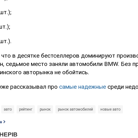
шт.);
т.);
шт.).
, что в десятке бестселлеров доминируют произв
н, седьмое место заняли автомобили BMW. Без п
инского авторынка не обойтись.
уже рассказывал про
самые надежные
среди недо
авто
рейтинг
рынок
рынок автомобилей
новые авто
а