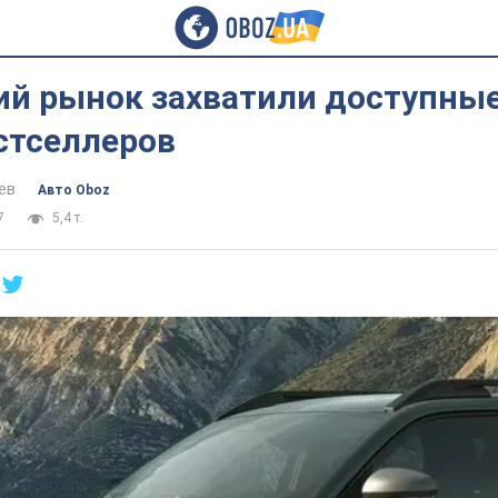
ий рынок захватили доступные
стселлеров
ев
Авто Oboz
7
5,4 т.