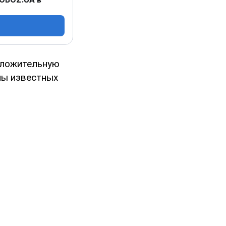
оложительную
ны известных