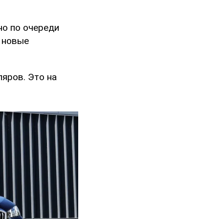
но по очереди
 новые
ляров. Это на