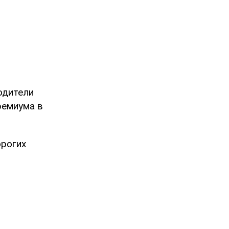
одители
ремиума в
рогих