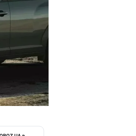
 OBOZ.UA в