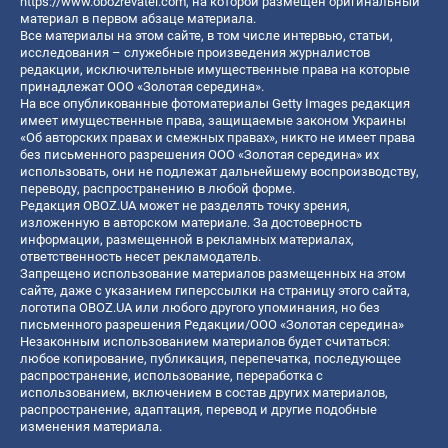
https://www.obozrevatel.com
, на которой размещен оригинальный
материал в первом абзаце материала.
Все материалы на этом сайте, в том числе интервью, статьи,
исследования – служебные произведения журналистов
редакции, исключительные имущественные права на которые
принадлежат ООО «Золотая середина».
На все опубликованные фотоматериалы Getty Images редакция
имеет имущественные права, защищаемые законом Украины
«Об авторских правах и смежных правах», никто не имеет права
без письменного разрешения ООО «Золотая середина» их
использовать, они не подлежат дальнейшему воспроизводству,
переводу, распространению в любой форме.
Редакция OBOZ.UA может не разделять точку зрения,
изложенную в авторском материале. За достоверность
информации, размещенной в рекламных материалах,
ответственность несет рекламодатель.
Запрещено использование материалов размещенных на этом
сайте, даже с указанием гиперссылки на страницу этого сайта,
логотипа OBOZ.UA или любого другого упоминания, но без
письменного разрешения Редакции/ООО «Золотая середина»
Незаконным использованием материалов будет считаться:
любое копирование, публикация, перепечатка, последующее
распространение, использование, переработка с
использованием, включением в состав других материалов,
распространение, адаптация, перевод и другие подобные
изменения материала.