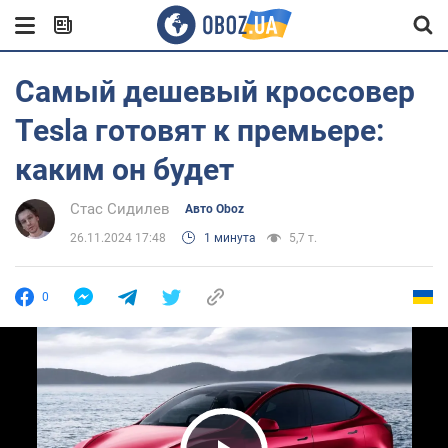
Самый дешевый кроссовер
Tesla готовят к премьере:
каким он будет
Стас Сидилев
Авто Oboz
26.11.2024 17:48
1 минута
5,7 т.
0