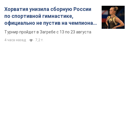
Хорватия унизила сборную России
по спортивной гимнастике,
официально не пустив на чемпионат
Европы основных спортсменов
Турнир пройдет в Загребе с 13 по 23 августа
4 часа назад
7,2 т.