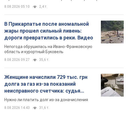
8.08.2026 05:10
2,4 т.
В Прикарпатье после аномальной
жары прошел сильный ливень:
дороги превратились в реки. Видео
Непогода обрушилась на Ивано-Франковскую
область и курортный Буковель
8.08.2026 09:27
35,6 т.
Женщине начислили 729 тыс. грн
долга за газ из-за показаний
неисправного счетчика: судья
вынес неожиданное решение
Нужно ли платить долг из-за доначисления
8.08.2026 14:43
31,6 т.