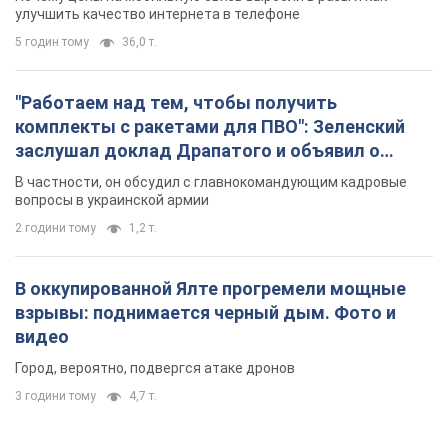
улучшить качество интернета в телефоне
5 годин тому
36,0 т.
"Работаем над тем, чтобы получить
комплекты с ракетами для ПВО": Зеленский
заслушал доклад Драпатого и объявил о
новых мерах
В частности, он обсудил с главнокомандующим кадровые
вопросы в украинской армии
2 години тому
1,2 т.
В оккупированной Ялте прогремели мощные
взрывы: поднимается черный дым. Фото и
видео
Город, вероятно, подвергся атаке дронов
3 години тому
4,7 т.