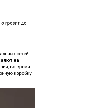
ю грозит до
иальных сетей
салют на
вия, во время
тонную коробку