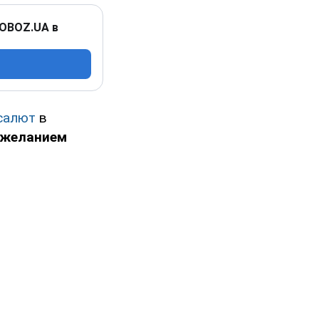
 OBOZ.UA в
салют
в
 желанием