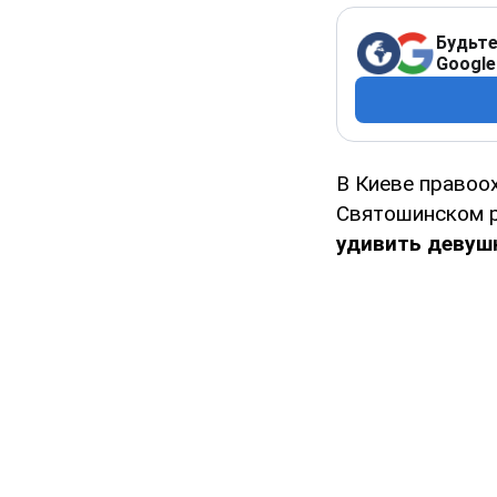
Будьте
Google
В Киеве правоо
Святошинском р
удивить девуш