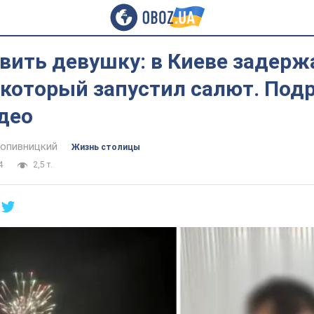
вить девушку: в Киеве задерж
который запустил салют. Под
део
опивницкий
Жизнь столицы
4
2,5 т.