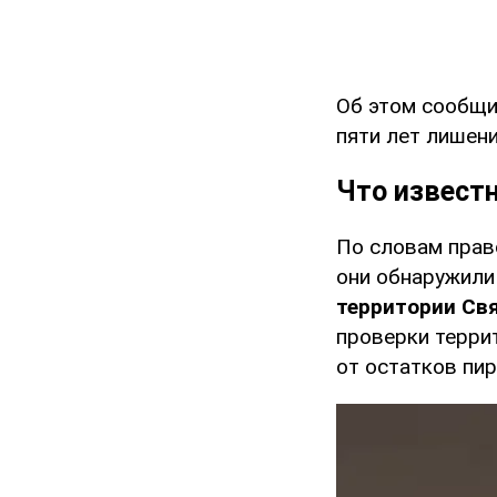
Об этом сообщ
пяти лет лишен
Что извест
По словам прав
они обнаружили
территории Св
проверки терри
от остатков пир