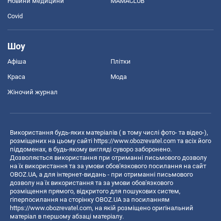
Новини медицини
MAMACLUB
Covid
Шоу
Афіша
Плітки
Краса
Мода
Жіночий журнал
Використання будь-яких матеріалів ( в тому числі фото- та відео-),
розміщених на цьому сайті
https://www.obozrevatel.com
та всіх його
піддоменах, в будь-якому вигляді суворо заборонено.
Дозволяється використання при отриманні письмового дозволу
на їх використання та за умови обов'язкового посилання на сайт
OBOZ.UA, а для інтернет-видань - при отриманні письмового
дозволу на їх використання та за умови обов'язкового
розміщення прямого, відкритого для пошукових систем,
гіперпосилання на сторінку OBOZ.UA за посиланням
https://www.obozrevatel.com
, на якій розміщено оригінальний
матеріал в першому абзаці матеріалу.