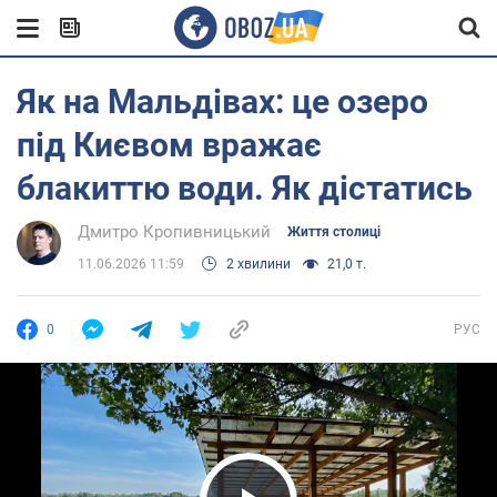
Як на Мальдівах: це озеро
під Києвом вражає
блакиттю води. Як дістатись
Дмитро Кропивницький
Життя столиці
11.06.2026 11:59
2 хвилини
21,0 т.
0
РУС