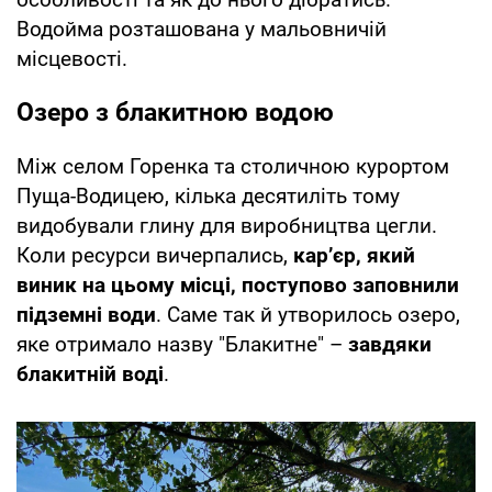
Водойма розташована у мальовничій
місцевості.
Озеро з блакитною водою
Між селом Горенка та столичною курортом
Пуща-Водицею, кілька десятиліть тому
видобували глину для виробництва цегли.
Коли ресурси вичерпались,
кар’єр, який
виник на цьому місці, поступово заповнили
підземні води
. Саме так й утворилось озеро,
яке отримало назву "Блакитне" –
завдяки
блакитній воді
.