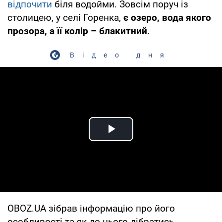
відпочити
біля водойми. Зовсім поруч із
столицею, у селі Горенка,
є озеро, вода якого
прозора, а її колір – блакитний
.
Відео дня
Play Video
OBOZ.UA зібрав інформацію про його
особливості та як до нього дібратись.