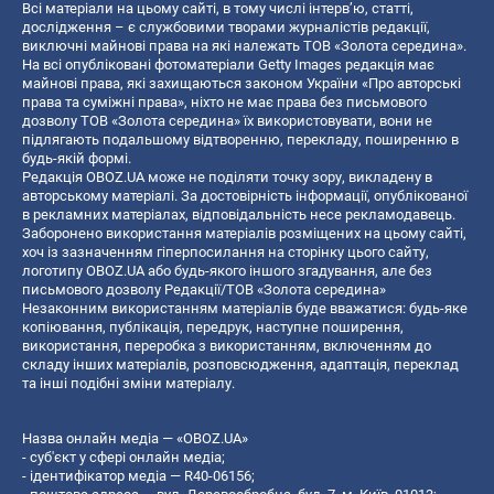
Всі матеріали на цьому сайті, в тому числі інтерв’ю, статті,
дослідження – є службовими творами журналістів редакції,
виключні майнові права на які належать ТОВ «Золота середина».
На всі опубліковані фотоматеріали Getty Images редакція має
майнові права, які захищаються законом України «Про авторські
права та суміжні права», ніхто не має права без письмового
дозволу ТОВ «Золота середина» їх використовувати, вони не
підлягають подальшому відтворенню, перекладу, поширенню в
будь-якій формі.
Редакція OBOZ.UA може не поділяти точку зору, викладену в
авторському матеріалі. За достовірність інформації, опублікованої
в рекламних матеріалах, відповідальність несе рекламодавець.
Заборонено використання матеріалів розміщених на цьому сайті,
хоч із зазначенням гіперпосилання на сторінку цього сайту,
логотипу OBOZ.UA або будь-якого іншого згадування, але без
письмового дозволу Редакції/ТОВ «Золота середина»
Незаконним використанням матеріалів буде вважатися: будь-яке
копiювання, публiкацiя, передрук, наступне поширення,
використання, переробка з використанням, включенням до
складу інших матеріалів, розповсюдження, адаптація, переклад
та інші подібні зміни матеріалу.
Назва онлайн медіа — «OBOZ.UA»
- суб'єкт у сфері онлайн медіа;
- ідентифікатор медіа — R40-06156;