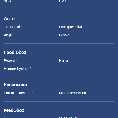
ЗНО
НМТ
Авто
Тест Драйв
Електромобілі
Акції
Сервіс
Food Oboz
Рецепти
Напої
Новини Кулінарії
Економіка
Ринки та компанії
Макроекономіка
MedOboz