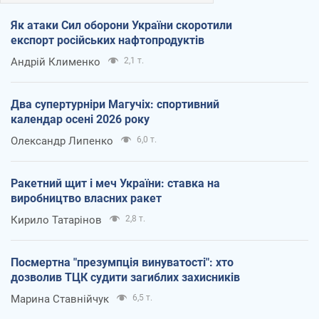
Як атаки Сил оборони України скоротили
експорт російських нафтопродуктів
Андрій Клименко
2,1 т.
Два супертурніри Магучіх: спортивний
календар осені 2026 року
Олександр Липенко
6,0 т.
Ракетний щит і меч України: ставка на
виробництво власних ракет
Кирило Татарінов
2,8 т.
Посмертна "презумпція винуватості": хто
дозволив ТЦК судити загиблих захисників
Марина Ставнійчук
6,5 т.