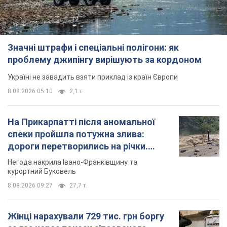
Значні штрафи і спеціальні полігони: як
проблему джипінгу вирішують за кордоном
Україні не завадить взяти приклад із країн Європи
8.08.2026 05:10
2,1 т.
На Прикарпатті після аномальної
спеки пройшла потужна злива:
дороги перетворились на річки.
Відео
Негода накрила Івано-Франківщину та
курортний Буковель
8.08.2026 09:27
27,7 т.
Жінці нарахували 729 тис. грн боргу