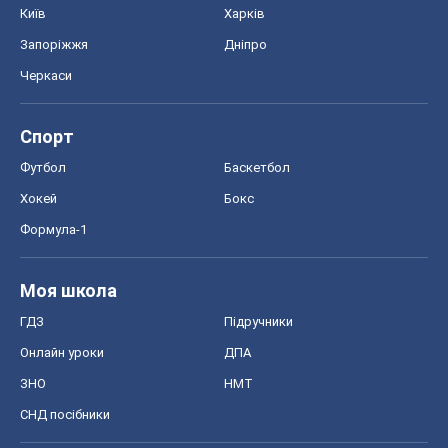
Київ
Харків
Запоріжжя
Дніпро
Черкаси
Спорт
Футбол
Баскетбол
Хокей
Бокс
Формула-1
Моя школа
ГДЗ
Підручники
Онлайн уроки
ДПА
ЗНО
НМТ
СНД посібники