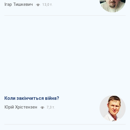
Ігар Тишкевич
13,0 т.
Коли закінчиться війна?
Юрій Хрістензен
7,3 т.