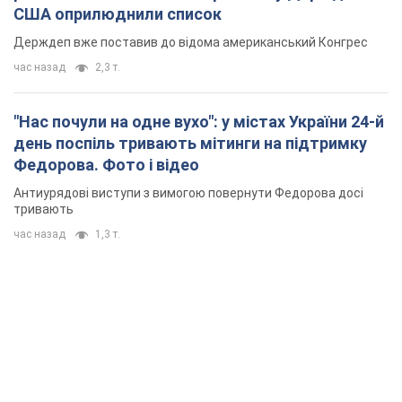
США оприлюднили список
Держдеп вже поставив до відома американський Конгрес
час назад
2,3 т.
"Нас почули на одне вухо": у містах України 24-й
день поспіль тривають мітинги на підтримку
Федорова. Фото і відео
Антиурядові виступи з вимогою повернути Федорова досі
тривають
час назад
1,3 т.