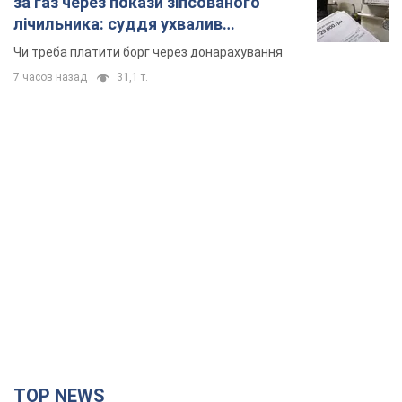
за газ через покази зіпсованого
лічильника: суддя ухвалив
неочікуване рішення
Чи треба платити борг через донарахування
7 часов назад
31,1 т.
TOP NEWS