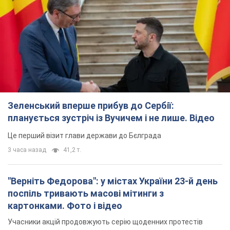
Зеленський вперше прибув до Сербії:
планується зустріч із Вучичем і не лише. Відео
Це перший візит глави держави до Бєлграда
3 часа назад
41,2 т.
"Верніть Федорова": у містах України 23-й день
поспіль тривають масові мітинги з
картонками. Фото і відео
Учасники акцій продовжують серію щоденних протестів