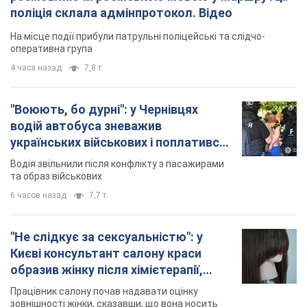
поліція склала адмінпротокол. Відео
На місце події прибули патрульні поліцейські та слідчо-
оперативна група
4 часа назад
7,8 т.
"Воюють, бо дурні": у Чернівцях
водій автобуса зневажив
українських військових і поплатився.
Відео
Водія звільнили після конфлікту з пасажирами
та образ військових
6 часов назад
7,7 т.
"Не слідкує за сексуальністю": у
Києві консультант салону краси
образив жінку після хімієтерапії,
розгорівся скандал. Фото
Працівник салону почав надавати оцінку
зовнішності жінки, сказавши, що вона носить