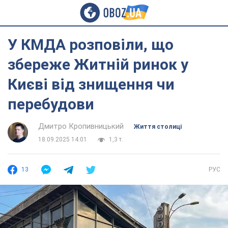
У КМДА розповіли, що
збереже Житній ринок у
Києві від знищення чи
перебудови
Дмитро Кропивницький
Життя столиці
18.09.2025 14:01
1,3 т.
13
РУС