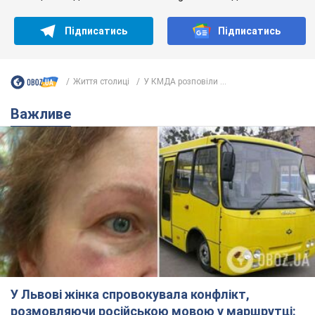
Підписатись
Підписатись
Життя столиці
У КМДА розповіли ...
Важливе
У Львові жінка спровокувала конфлікт,
розмовляючи російською мовою у маршрутці: