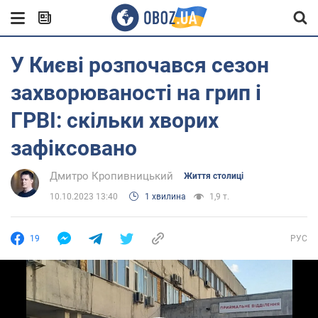
У Києві розпочався сезон
захворюваності на грип і
ГРВІ: скільки хворих
зафіксовано
Дмитро Кропивницький
Життя столиці
10.10.2023 13:40
1 хвилина
1,9 т.
19
РУС