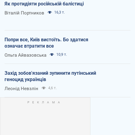
Як протидіяти російській балістиці
Віталій Портников
16,3 т.
Попри все, Київ вистоїть. Бо здатися
означає втратити все
Ольга Айвазовська
10,9 т.
Захід зобов'язаний зупинити путінський
геноцид українців
Леонід Невзлін
4,6 т.