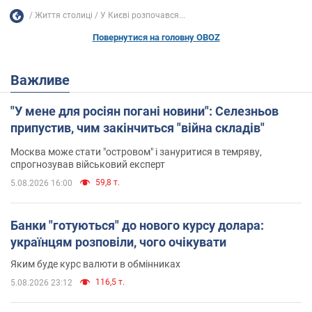
Життя столиці
У Києві розпочався...
Повернутися на головну OBOZ
Важливе
"У мене для росіян погані новини": Селезньов
припустив, чим закінчиться "війна складів"
Москва може стати "островом" і зануритися в темряву,
спрогнозував військовий експерт
59,8 т.
5.08.2026 16:00
Банки "готуються" до нового курсу долара:
українцям розповіли, чого очікувати
Яким буде курс валюти в обмінниках
116,5 т.
5.08.2026 23:12