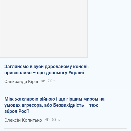
Заглянемо в зуби дарованому коневі:
прискіпливо – про допомогу Україні
Олександр Кірш
7,0 т.
Між жахливою війною і ще гіршим миром на
умовах агресора, або Безвихідність – теж
зброя Росії
Олексій Копитько
6,3 т.