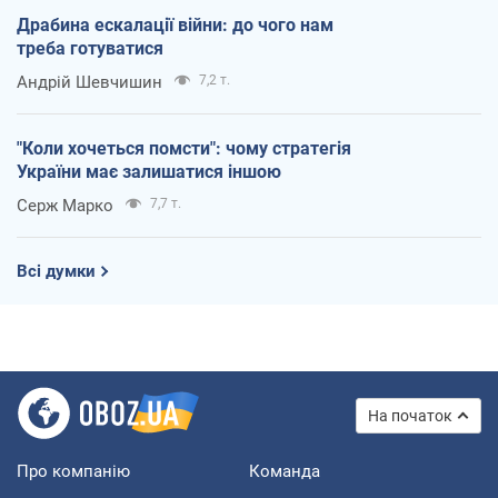
Драбина ескалації війни: до чого нам
треба готуватися
Андрій Шевчишин
7,2 т.
"Коли хочеться помсти": чому стратегія
України має залишатися іншою
Серж Марко
7,7 т.
Всі думки
На початок
Про компанію
Команда