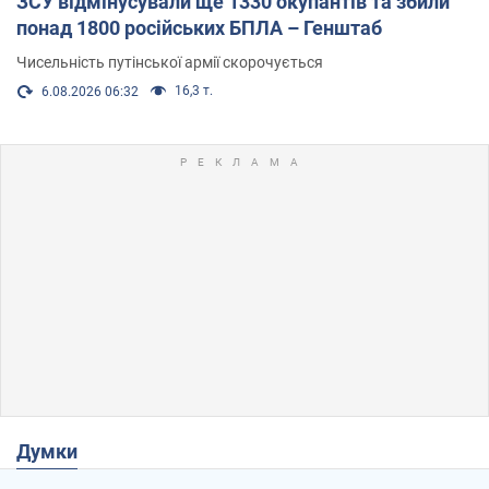
ЗСУ відмінусували ще 1330 окупантів та збили
понад 1800 російських БПЛА – Генштаб
Чисельність путінської армії скорочується
16,3 т.
6.08.2026 06:32
Думки