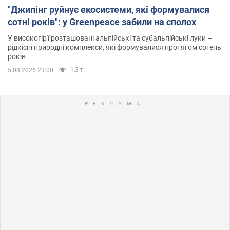
"Джипінг руйнує екосистеми, які формувалися
сотні років": у Greenpeace забили на сполох
У високогір'ї розташовані альпійські та субальпійські луки –
рідкісні природні комплекси, які формувалися протягом сотень
років
1,3 т.
5.08.2026 23:00