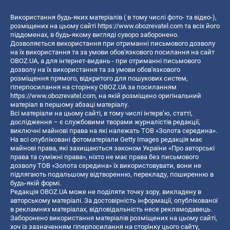
Використання будь-яких матеріалів ( в тому числі фото- та відео-),
розміщених на цьому сайті
https://www.obozrevatel.com
та всіх його
піддоменах, в будь-якому вигляді суворо заборонено.
Дозволяється використання при отриманні письмового дозволу
на їх використання та за умови обов'язкового посилання на сайт
OBOZ.UA, а для інтернет-видань - при отриманні письмового
дозволу на їх використання та за умови обов'язкового
розміщення прямого, відкритого для пошукових систем,
гіперпосилання на сторінку OBOZ.UA за посиланням
https://www.obozrevatel.com
, на якій розміщено оригінальний
матеріал в першому абзаці матеріалу.
Всі матеріали на цьому сайті, в тому числі інтерв’ю, статті,
дослідження – є службовими творами журналістів редакції,
виключні майнові права на які належать ТОВ «Золота середина».
На всі опубліковані фотоматеріали Getty Images редакція має
майнові права, які захищаються законом України «Про авторські
права та суміжні права», ніхто не має права без письмового
дозволу ТОВ «Золота середина» їх використовувати, вони не
підлягають подальшому відтворенню, перекладу, поширенню в
будь-якій формі.
Редакція OBOZ.UA може не поділяти точку зору, викладену в
авторському матеріалі. За достовірність інформації, опублікованої
в рекламних матеріалах, відповідальність несе рекламодавець.
Заборонено використання матеріалів розміщених на цьому сайті,
хоч із зазначенням гіперпосилання на сторінку цього сайту,