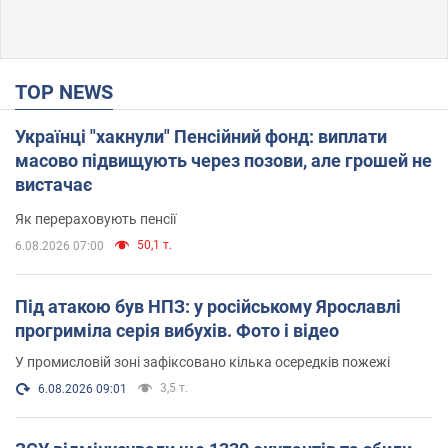
TOP NEWS
Українці "хакнули" Пенсійний фонд: виплати
масово підвищують через позови, але грошей не
вистачає
Як перераховують пенсії
50,1 т.
6.08.2026 07:00
Під атакою був НПЗ: у російському Ярославлі
прогриміла серія вибухів. Фото і відео
У промисловій зоні зафіксовано кілька осередків пожежі
3,5 т.
6.08.2026 09:01