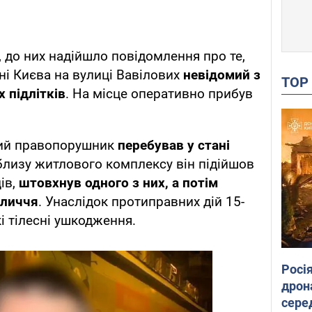
 до них надійшло повідомлення про те,
і Києва на вулиці Вавілових
невідомий з
TO
 підлітків
. На місце оперативно прибув
чний правопорушник
перебував у стані
близу житлового комплексу він підійшов
ів,
штовхнув одного з них, а потім
бличчя
. Унаслідок протиправних дій 15-
і тілесні ушкодження.
Росі
дрон
сере