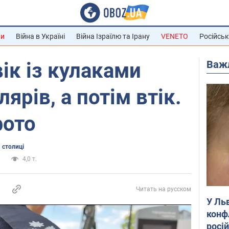
ни
Війна в Україні
Війна Ізраїлю та Ірану
VENETO
Російськ
Важ
вік із кулаками
ярів, а потім втік.
фото
 столиці
а
4,0 т.
Читать на русском
У Ль
конф
росі