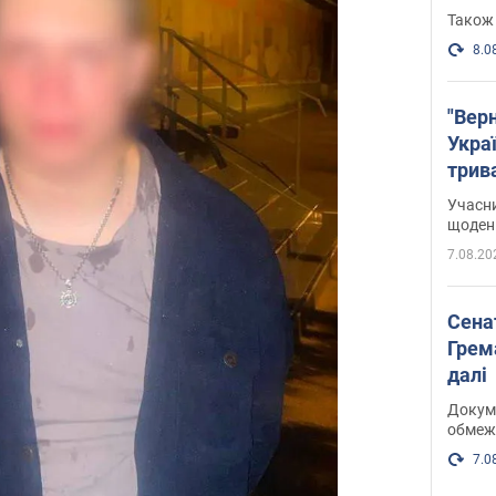
Також 
8.0
"Верн
Украї
трив
карт
Учасн
щоденн
7.08.20
Сена
Грема
далі
Докуме
обмеж
7.0