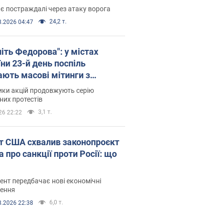
є постраждалі через атаку ворога
24,2 т.
8.2026 04:47
іть Федорова": у містах
ни 23-й день поспіль
ають масові мітинги з
онками. Фото і відео
ики акцій продовжують серію
их протестів
3,1 т.
26 22:22
т США схвалив законопроєкт
 про санкції проти Росії: що
нт передбачає нові економічні
ення
6,0 т.
8.2026 22:38