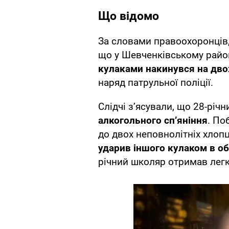
Що відомо
За словами правоохоронців,
що у Шевченківському район
кулаками накинувся на двох
наряд патрульної поліції.
Слідчі з’ясували, що 28-рі
алкогольного сп’яніння
. По
до двох неповнолітніх хлопц
ударив іншого кулаком в о
річний школяр отримав легк