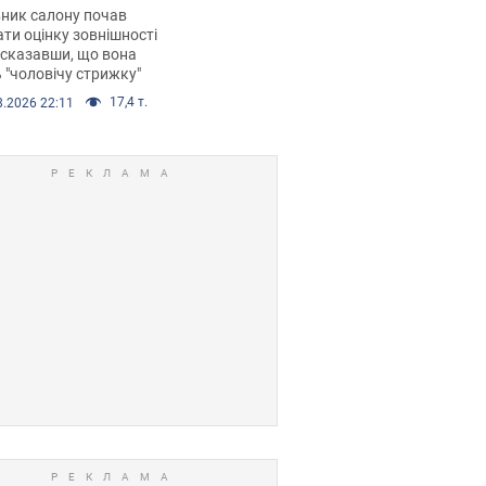
 хімієтерапії,
ник салону почав
орівся скандал.
ти оцінку зовнішності
 сказавши, що вона
 "чоловічу стрижку"
17,4 т.
8.2026 22:11