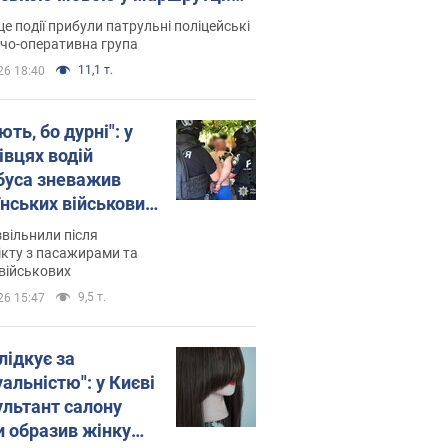
ція склала адмінпротокол.
це події прибули патрульні поліцейські
о
дчо-оперативна група
11,1 т.
26 18:40
ть, бо дурні": у
івцях водій
буса зневажив
їнських військових
латився. Відео
звільнили після
кту з пасажирами та
військових
9,5 т.
26 15:47
лідкує за
альністю": у Києві
ультант салону
и образив жінку