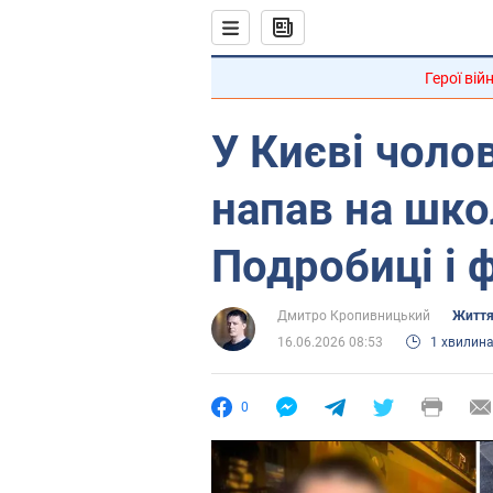
Герої вій
У Києві чоло
напав на школ
Подробиці і 
Дмитро Кропивницький
Життя
16.06.2026 08:53
1 хвилин
0