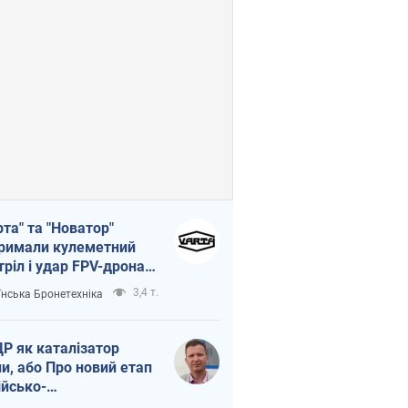
рта" та "Новатор"
римали кулеметний
тріл і удар FPV-дрона,
тувавши життя
3,4 т.
їнська Бронетехніка
церу ЗСУ
Р як каталізатор
ни, або Про новий етап
ійсько-
нічнокорейського