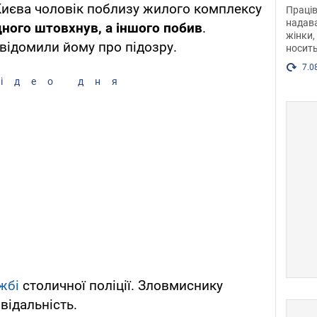
після
Києва чоловік поблизу жилого комплексу
Праців
розг
надава
дного штовхнув, а іншого побив
.
жінки,
Фото
відомили йому про підозру.
носить
7.0
ідео дня
жбі
столичної поліції. Зловмиснику
відальність.