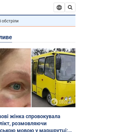
і обстріли
ливе
вові жінка спровокувала
лікт, розмовляючи
йською мовою у маршрутці: