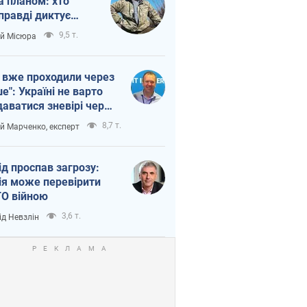
а планом: хто
правді диктує
п війни
9,5 т.
ій Місюра
 вже проходили через
ше": Україні не варто
даватися зневірі через
етний терор
8,7 т.
ій Марченко, експерт
ід проспав загрозу:
ія може перевірити
О війною
3,6 т.
ід Невзлін