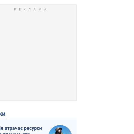
ки
ія втрачає ресурси