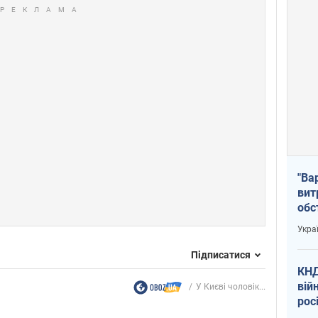
"Ва
вит
обс
вря
Укра
офі
Підписатися
КНД
вій
У Києві чоловік...
рос
пів