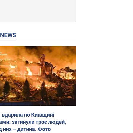
P NEWS
я вдарила по Київщині
ами: загинули троє людей,
д них – дитина. Фото