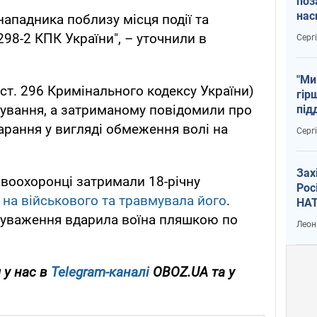
поз
нас
ападника поблизу місця події та
тем
298-2 КПК України", – уточнили в
Серг
"Ми
 ст. 296 Кримінального кодексу України)
гір
дування, а затриманому повідомили про
під
рак
арання у вигляді обмеження волі на
Серг
Зах
воохоронці затримали 18-річну
Рос
 на військового та травмувала його
.
НАТ
ауваження вдарила воїна пляшкою по
Леон
 у нас в
Telegram-каналі
OBOZ.UA та у