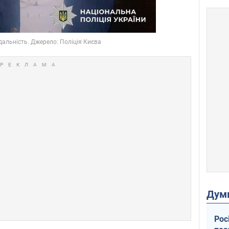
Дум
Рос