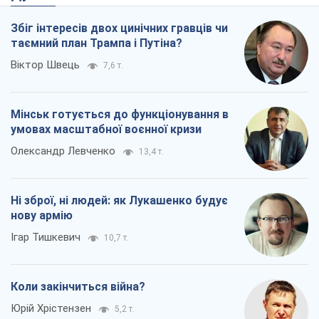
директорка київського ліцею, її чоловік та онук
Вічна пам'ять жертвам російського терору
5 часов назад
16,3 т.
Rest
Думки
Збіг інтересів двох цинічних гравців чи
таємний план Трампа і Путіна?
Віктор Швець
7,6 т.
Мінськ готується до функціонування в
умовах масштабної воєнної кризи