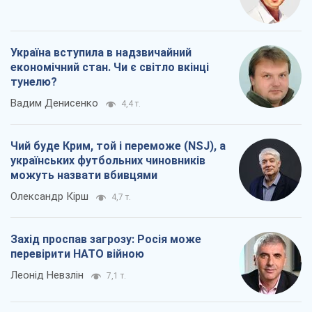
Олександр Левченко
13,4 т.
Ні зброї, ні людей: як Лукашенко будує
нову армію
Ігар Тишкевич
10,7 т.
Коли закінчиться війна?
Юрій Хрістензен
5,2 т.
Україна вступила в надзвичайний
економічний стан. Чи є світло вкінці
тунелю?
Вадим Денисенко
4,4 т.