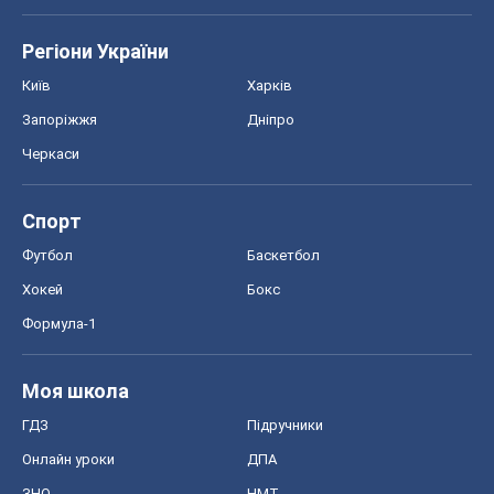
Реклама на сайті
Документи
Редакційна політика
Журналісти OBOZ.UA на місці
подій
OBOZ.UA
Політика
Світ
Розслідування
Блоги
Суспільство
Регіони України
Київ
Харків
Запоріжжя
Дніпро
Черкаси
Спорт