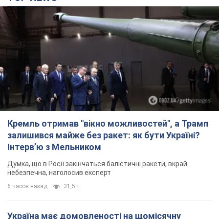
Жінці нарахували 729 тис. грн боргу
за газ через покази зіпсованого
лічильника: суддя ухвалив
неочікуване рішення
Чи треба платити борг через донарахування
4 часа назад
30,4 т.
TOP NEWS