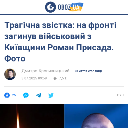
Трагічна звістка: на фронті
загинув військовий з
Київщини Роман Присада.
Фото
Дмитро Кропивницький
Життя столиці
8.07.2025 09:59
7,5 т.
25
РУС