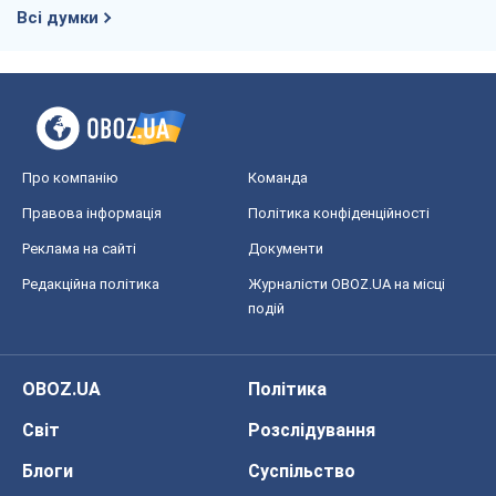
Чий буде Крим, той і переможе (NSJ), а
українських футбольних чиновників
можуть назвати вбивцями
Олександр Кірш
4,7 т.
Захід проспав загрозу: Росія може
перевірити НАТО війною
Леонід Невзлін
7,1 т.
Всі думки
Про компанію
Команда
Правова інформація
Політика конфіденційності