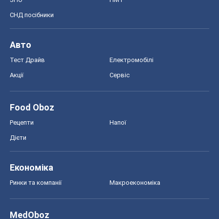
Футбол
Баскетбол
Хокей
Бокс
Формула-1
Моя школа
ГДЗ
Підручники
Онлайн уроки
ДПА
ЗНО
НМТ
СНД посібники
Авто
Тест Драйв
Електромобілі
Акції
Сервіс