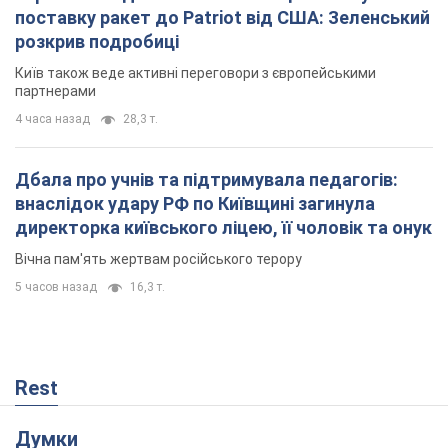
Кремль отримав "вікно можливостей", а Трамп
залишився майже без ракет: як бути Україні?
Інтерв’ю з Мельником
Думка, що в Росії закінчаться балістичні ракети, вкрай
небезпечна, наголосив експерт
6 часов назад
31,5 т.
Україна має домовленості на щомісячну
поставку ракет до Patriot від США: Зеленський
розкрив подробиці
Київ також веде активні переговори з європейськими
партнерами
4 часа назад
28,3 т.
Дбала про учнів та підтримувала педагогів:
внаслідок удару РФ по Київщині загинула