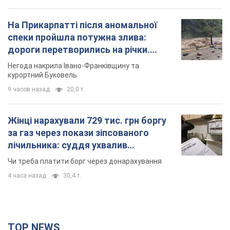
Значні штрафи і спеціальні полігони: як
проблему джипінгу вирішують за кордоном
Україні не завадить взяти приклад із країн Європи
8.08.2026 05:10
1,8 т.
На Прикарпатті після аномальної
спеки пройшла потужна злива:
дороги перетворились на річки.
Відео
Негода накрила Івано-Франківщину та
курортний Буковель
9 часов назад
20,0 т.