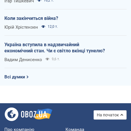
Ігар Тишкевич
16,2 т.
Коли закінчиться війна?
Юрій Хрістензен
12,0 т.
Україна вступила в надзвичайний
економічний стан. Чи є світло вкінці тунелю?
Вадим Денисенко
9,6 т.
Всі думки
На початок
Про компанію
Команда