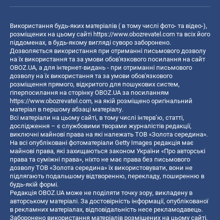
Використання будь-яких матеріалів ( в тому числі фото- та відео-),
розміщених на цьому сайті
https://www.obozrevatel.com
та всіх його
піддоменах, в будь-якому вигляді суворо заборонено.
Дозволяється використання при отриманні письмового дозволу
на їх використання та за умови обов'язкового посилання на сайт
OBOZ.UA, а для інтернет-видань - при отриманні письмового
дозволу на їх використання та за умови обов'язкового
розміщення прямого, відкритого для пошукових систем,
гіперпосилання на сторінку OBOZ.UA за посиланням
https://www.obozrevatel.com
, на якій розміщено оригінальний
матеріал в першому абзаці матеріалу.
Всі матеріали на цьому сайті, в тому числі інтерв’ю, статті,
дослідження – є службовими творами журналістів редакції,
виключні майнові права на які належать ТОВ «Золота середина».
На всі опубліковані фотоматеріали Getty Images редакція має
майнові права, які захищаються законом України «Про авторські
права та суміжні права», ніхто не має права без письмового
дозволу ТОВ «Золота середина» їх використовувати, вони не
підлягають подальшому відтворенню, перекладу, поширенню в
будь-якій формі.
Редакція OBOZ.UA може не поділяти точку зору, викладену в
авторському матеріалі. За достовірність інформації, опублікованої
в рекламних матеріалах, відповідальність несе рекламодавець.
Заборонено використання матеріалів розміщених на цьому сайті,