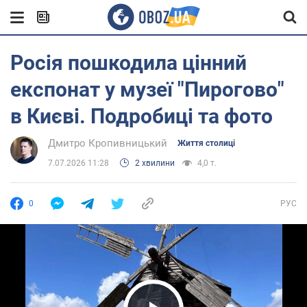
Росія пошкодила цінний
експонат у музеї "Пирогово"
в Києві. Подробиці та фото
Дмитро Кропивницький
Життя столиці
7.07.2026 11:28
2 хвилини
4,0 т.
0
РУС