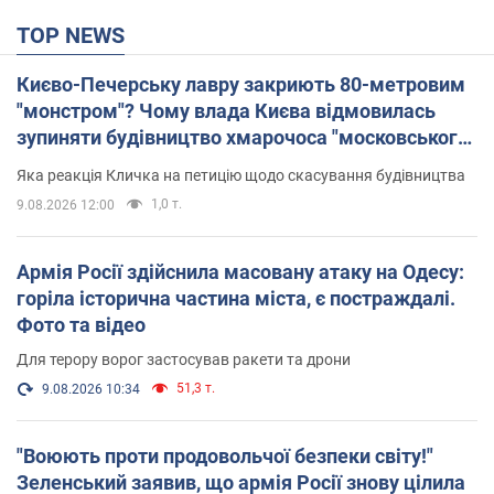
TOP NEWS
Києво-Печерську лавру закриють 80-метровим
"монстром"? Чому влада Києва відмовилась
зупиняти будівництво хмарочоса "московського
вірянина"
Яка реакція Кличка на петицію щодо скасування будівництва
1,0 т.
9.08.2026 12:00
Армія Росії здійснила масовану атаку на Одесу:
горіла історична частина міста, є постраждалі.
Фото та відео
Для терору ворог застосував ракети та дрони
51,3 т.
9.08.2026 10:34
"Воюють проти продовольчої безпеки світу!"
Зеленський заявив, що армія Росії знову цілила