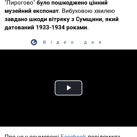
"Пирогово"
було пошкоджено цінний
музейний експонат
. Вибуховою хвилею
завдано шкоди вітряку з Сумщини, який
датований 1933-1934 роками
.
Відео дня
Play Video
Про це у соцмережі
Facebook
повідомила