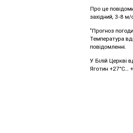
Про це повідом
західний, 3-8 м/с
"Прогноз погоди
Температура вде
повідомленні.
У Білій Церкві 
Яготин +27°С… +