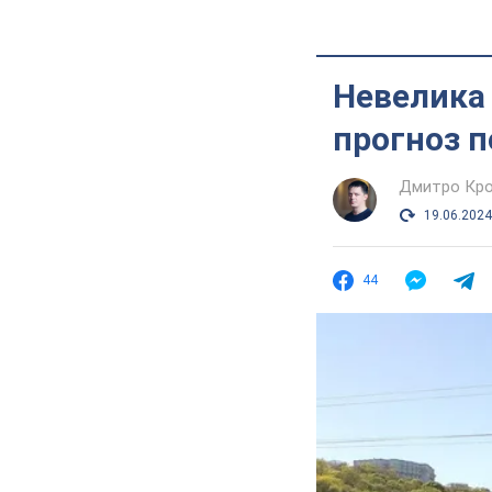
Невелика 
прогноз п
Дмитро Кро
19.06.2024
44