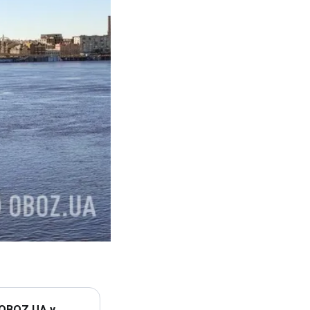
 OBOZ.UA у