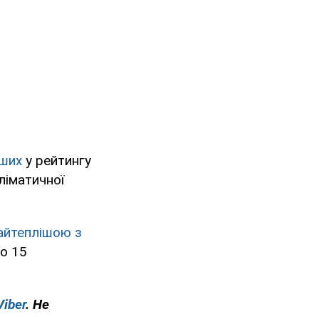
іших
у рейтингу
ліматичної
айтеплішою з
но 15
Viber
. Не