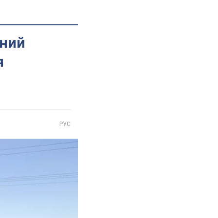
ьний
я
РУС