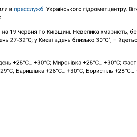
или в
пресслужбі
Українського гідрометцентру. Віт
.
 на 19 червня по Київщині. Невелика хмарність, бе
нь 27-32°С; у Києві вдень близько 30°С", – йдетьс
вдень +28°С… +30°С; Миронівка +28°С… +30°С; Фаст
29°С; Баришівка +28°С… +30°С; Бориспіль +28°С… 