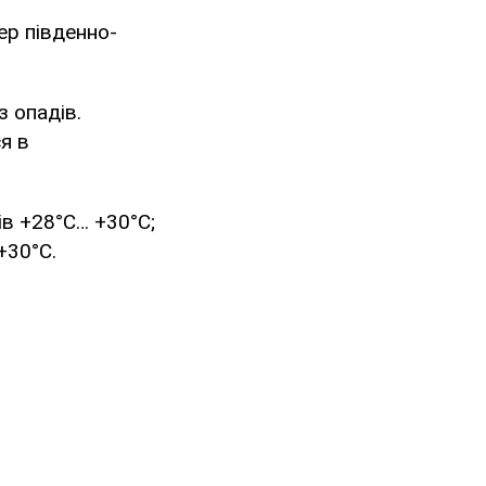
ер південно-
з опадів.
я в
ів +28°С… +30°С;
+30°С.