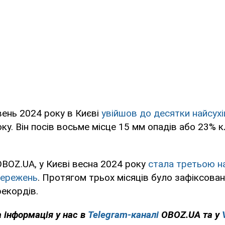
ень 2024 року в Києві
увійшов до десятки найсух
оку. Він посів восьме місце 15 мм опадів або 23% к
BOZ.UA, у Києві весна 2024 року
стала третьою н
тережень
. Протягом трьох місяців було зафіксова
екордів.
 інформація у нас в
Telegram-каналі
OBOZ.UA та у