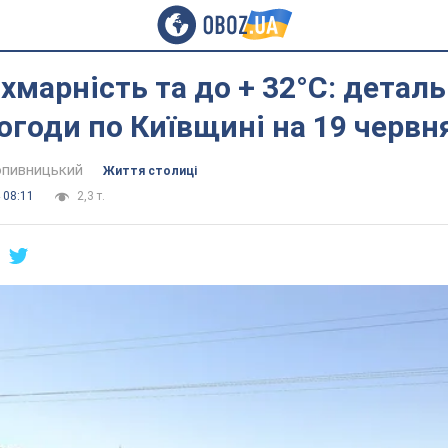
хмарність та до + 32°С: детал
огоди по Київщині на 19 червн
пивницький
Життя столиці
 08:11
2,3 т.