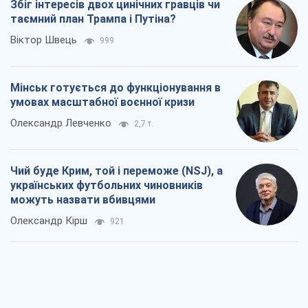
можуть назвати вбивцями
Олександр Кірш
921
Захід проспав загрозу: Росія може
перевірити НАТО війною
Леонід Невзлін
5,0 т.