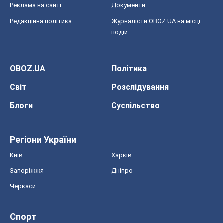
Регіони України
Київ
Харків
Запоріжжя
Дніпро
Черкаси
Спорт
Футбол
Баскетбол
Хокей
Бокс
Формула-1
Моя школа
ГДЗ
Підручники
Онлайн уроки
ДПА
ЗНО
НМТ
СНД посібники