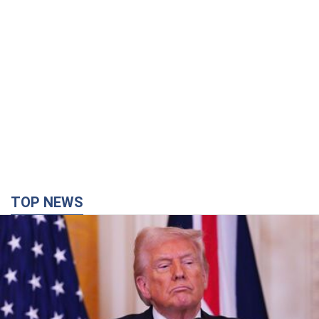
TOP NEWS
Кінець епохи "фактора Трампа": хто насправді
забезпечить Україні захист від російської
балістики. Інтерв’ю з Безсмертним
Володимир Зеленський зустрівся з українським дипломата
та окреслив нове бачення війни та ролі міжнародних
партнерів у боротьбі з Росією
3 часа назад
11,3 т.