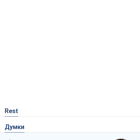
Rest
Думки
Збіг інтересів двох цинічних гравців чи
таємний план Трампа і Путіна?
Віктор Швець
999
Мінськ готується до функціонування в
умовах масштабної воєнної кризи
Олександр Левченко
2,7 т.
Чий буде Крим, той і переможе (NSJ), а
українських футбольних чиновників