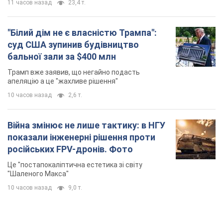
російських FPV-дронів. Фото
Це "постапокаліптична естетика зі світу
"Шаленого Макса"
10 часов назад
9,0 т.