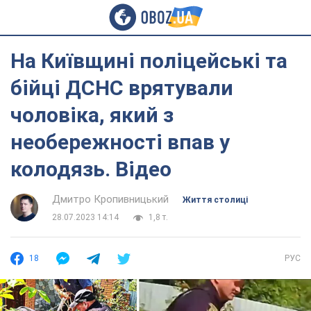
На Київщині поліцейські та
бійці ДСНС врятували
чоловіка, який з
необережності впав у
колодязь. Відео
Дмитро Кропивницький
Життя столиці
28.07.2023 14:14
1,8 т.
18
РУС