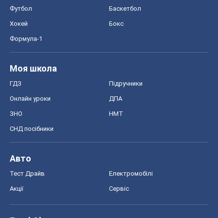
Авто
Тест Драйв
Електромобілі
Акції
Сервіс
Food Oboz
Рецепти
Напої
Дієти
Економіка
Ринки та компанії
Макроекономіка
MedOboz
Новини медицини
MAMACLUB