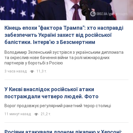
У Києві внаслідок російської атаки
постраждали четверо людей. Фото
Ворог продовжує регулярний ракетний терор столиці
11 минут назад
21,2 т.
Росіяни атакували дроном лікарню у Херсоні:
постраждали медпрацівниці
Загалом постраждали чотири жінки – і вони не єдині поранені
за добу
9 часов назад
4,3 т.