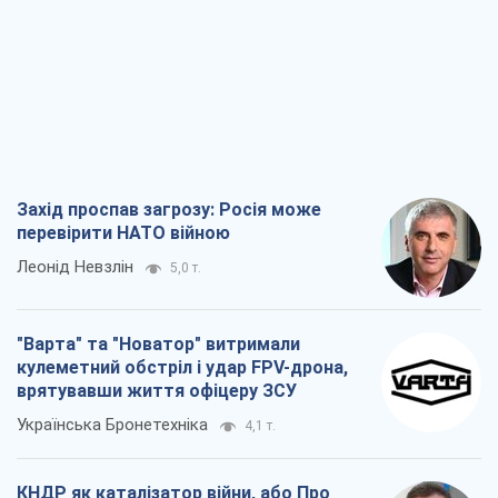
"Варта" та "Новатор" витримали
кулеметний обстріл і удар FPV-дрона,
врятувавши життя офіцеру ЗСУ
Українська Бронетехніка
4,1 т.
КНДР як каталізатор війни, або Про
новий етап російсько-
північнокорейського союзу
Олексій Кущ
4,2 т.
Вихід до еліти ЧС та тріумф "Сокола":
що відбувається в українському хокеї
Олександр Липенко
2,1 т.
Всі думки