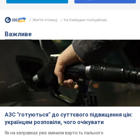
АЗС "готуються" до суттєвого підвищення цін:
українцям розповіли, чого очікувати
Як на заправках уже змінили вартість пального
11 часов назад
23,4 т.
"Білий дім не є власністю Трампа":
суд США зупинив будівництво
бальної зали за $400 млн
Трамп вже заявив, що негайно подасть
апеляцію а це "жахливе рішення"
10 часов назад
2,6 т.
Війна змінює не лише тактику: в НГУ
показали інженерні рішення проти