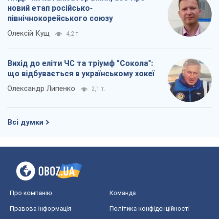
Про компанію
Команда
Правова інформація
Політика конфіденційності
Реклама на сайті
Документи
Редакційна політика
Журналісти OBOZ.UA на місці
подій
OBOZ.UA
Політика
Світ
Розслідування
Блоги
Суспільство