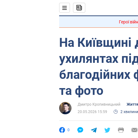
Герої вій
На Київщині 
ухилянтах пі
благодійних 
та фото
Дмитро Кропивницький
Життя
20.05.2026 15:59
2 хвилин
0