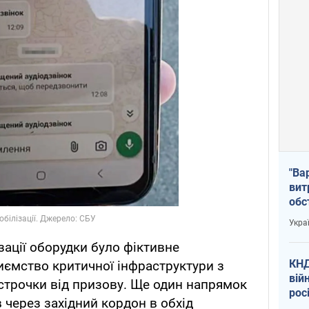
"Ва
вит
обс
вря
Укра
офі
ізації оборудки було фіктивне
КНД
иємство критичної інфраструктури з
вій
трочки від призову. Ще один напрямок
рос
в через західний кордон в обхід
пів