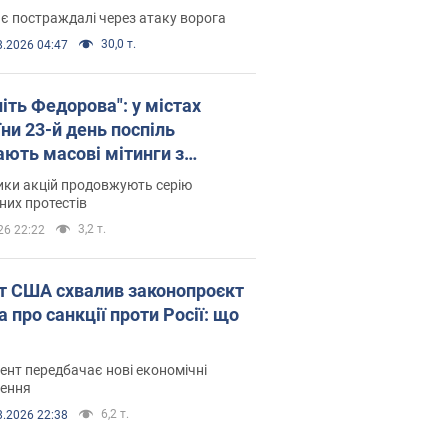
є постраждалі через атаку ворога
30,0 т.
8.2026 04:47
іть Федорова": у містах
ни 23-й день поспіль
ають масові мітинги з
онками. Фото і відео
ики акцій продовжують серію
их протестів
3,2 т.
26 22:22
т США схвалив законопроєкт
 про санкції проти Росії: що
нт передбачає нові економічні
ення
6,2 т.
8.2026 22:38