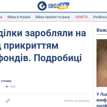
ни
Війна в Україні
Війна Ізраїлю та Ірану
VENETO
Російськ
Важ
ділки заробляли на
д прикриттям
фондів. Подробиці
 столиці
и
846
У Ль
конф
Читать на русском
росі