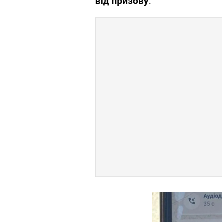
від призову
.