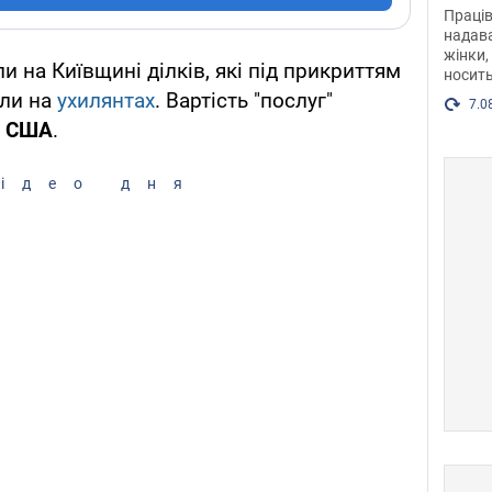
після
Праців
розг
надава
жінки,
Фото
 на Київщині ділків, які під прикриттям
носить
яли на
ухилянтах
. Вартість "послуг"
7.0
в США
.
ідео дня