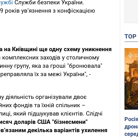
лужбі
Служби безпеки України.
 років ув’язнення з конфіскацією
TO
а на Київщині ще одну схему уникнення
и комплексних заходів у столичному
инну групу, яка за гроші "бронювала"
реправляла їх за межі України", -
у діяльність організували двоє
йних фондів та їхній спільник –
ці, який підшукував клієнтів. Слідчі
Росі
тисяч доларів США "бізнесмени"
дрон
в’язаним декілька варіантів ухилення
сере