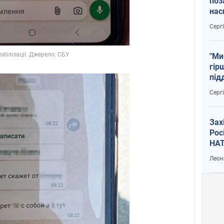
поз
нас
тем
Серг
"Ми
гір
під
рак
Серг
Зах
Рос
НАТ
Леон