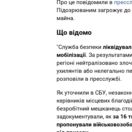
Про це повідомили в
пресс
Підозрюваним загрожує до 9
майна.
Що відомо
"Служба безпеки
ліквідувал
мобілізації
. За результатам
регіоні нейтралізовано злоч
ухилянтів або нелегально пе
розповіли в пресслужбі.
Як уточнили в СБУ, незаконн
керівників місцевих благоді
безробітний мешканець столи
задокументували, як
за 16 
пропонували військовозобо