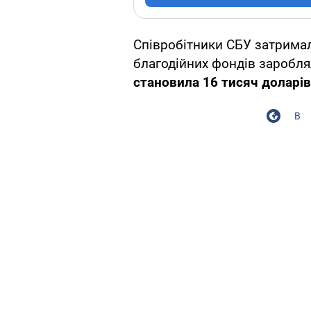
Співробітники СБУ затримали
благодійних фондів заробл
становила 16 тисяч доларі
В