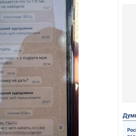
Дум
Рос