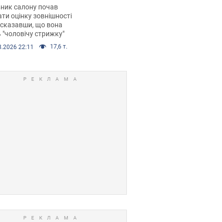
 хімієтерапії,
ник салону почав
орівся скандал.
ти оцінку зовнішності
 сказавши, що вона
 "чоловічу стрижку"
17,6 т.
8.2026 22:11