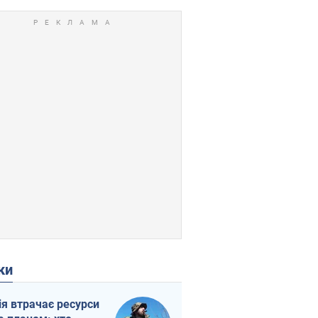
ки
ія втрачає ресурси