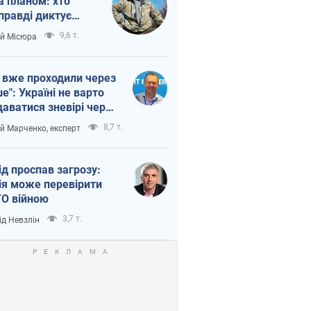
а планом: хто
правді диктує
п війни
9,6 т.
ій Місюра
 вже проходили через
ше": Україні не варто
даватися зневірі через
етний терор
8,7 т.
ій Марченко, експерт
ід проспав загрозу:
ія може перевірити
О війною
3,7 т.
ід Невзлін