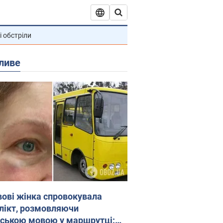
і обстріли
ливе
вові жінка спровокувала
лікт, розмовляючи
йською мовою у маршрутці: