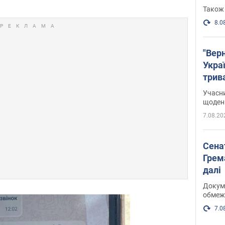
Також 
8.0
"Верн
Украї
трив
карт
Учасн
щоденн
7.08.20
Сена
Грема
далі
Докуме
обмеж
7.0