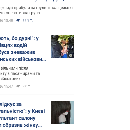
ція склала адмінпротокол.
це події прибули патрульні поліцейські
о
дчо-оперативна група
11,3 т.
26 18:40
ть, бо дурні": у
івцях водій
буса зневажив
їнських військових
латився. Відео
звільнили після
кту з пасажирами та
військових
9,6 т.
26 15:47
лідкує за
альністю": у Києві
ультант салону
и образив жінку