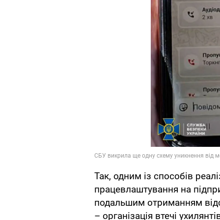
Так, одним із способів реал
працевлаштування на підпр
подальшим отриманням відс
– організація втечі ухилянті