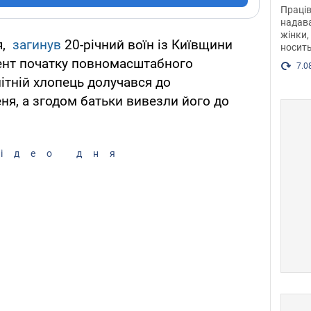
після
Праців
розг
надава
жінки,
Фото
я,
загинув
20-річний воїн із Київщини
носить
ент початку повномасштабного
7.0
тній хлопець долучався до
ня, а згодом батьки вивезли його до
ідео дня