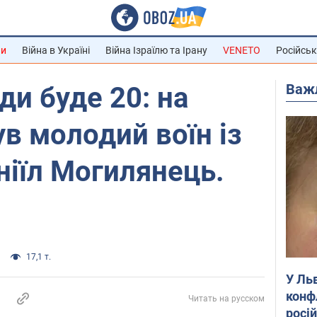
ни
Війна в Україні
Війна Ізраїлю та Ірану
VENETO
Російськ
Важ
и буде 20: на
ув молодий воїн із
іїл Могилянець.
17,1 т.
У Ль
конф
Читать на русском
росі