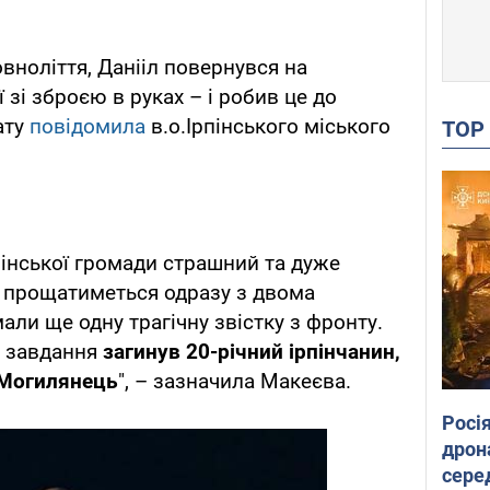
ноліття, Данііл повернувся на
 зі зброєю в руках – і робив це до
ату
повідомила
в.о.Ірпінського міського
TO
рпінської громади страшний та дуже
 прощатиметься одразу з двома
али ще одну трагічну звістку з фронту.
о завдання
загинув 20-річний ірпінчанин,
 Могилянець
", – зазначила Макеєва.
Росі
дрон
сере