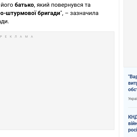
і його
батько
, який повернувся та
тно-штурмової бригади
", – зазначила
ади.
"Ва
вит
обс
вря
Укра
офі
КНД
вій
рос
пів