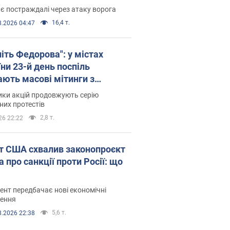
є постраждалі через атаку ворога
16,4 т.
8.2026 04:47
іть Федорова": у містах
ни 23-й день поспіль
ають масові мітинги з
онками. Фото і відео
ики акцій продовжують серію
их протестів
2,8 т.
26 22:22
т США схвалив законопроєкт
 про санкції проти Росії: що
нт передбачає нові економічні
ення
5,6 т.
8.2026 22:38