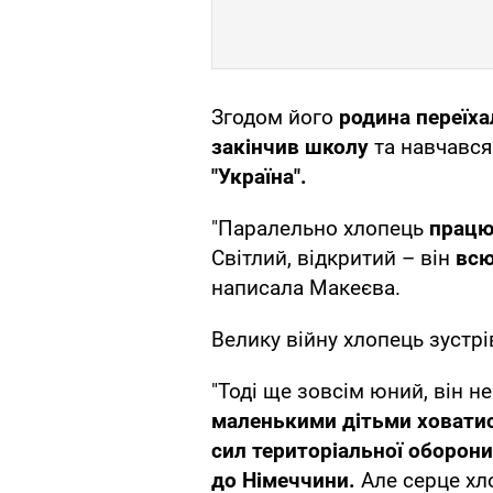
Згодом його
родина переїха
закінчив школу
та навчався
"Україна".
"Паралельно хлопець
працю
Світлий, відкритий – він
всю
написала Макеєва.
Велику війну хлопець зустрів
"Тоді ще зовсім юний, він н
маленькими дітьми ховатис
сил територіальної оборони
до Німеччини.
Але серце хло