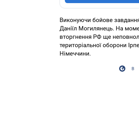
Виконуючи бойове завданн
Даніїл Могилянець. На мом
вторгнення РФ ще неповнолі
територіальної оборони Ірпе
Німеччини.
В