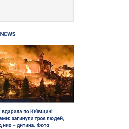
P NEWS
я вдарила по Київщині
ами: загинули троє людей,
д них – дитина. Фото