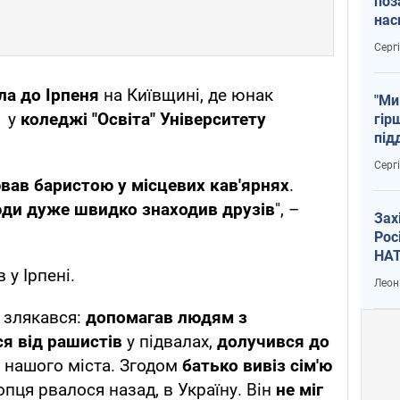
поз
нас
тем
Серг
ла до Ірпеня
на Київщині, де юнак
"Ми
 у
коледжі "Освіта" Університету
гір
під
рак
Серг
вав баристою у місцевих кав'ярнях
.
ди дуже швидко знаходив друзів
", –
Зах
Рос
НАТ
 у Ірпені.
Леон
е злякався:
допомагав людям з
я від рашистів
у підвалах,
долучився до
нашого міста. Згодом
батько вивіз сім'ю
пця рвалося назад, в Україну. Він
не міг