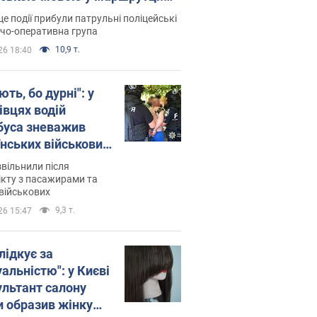
ція склала адмінпротокол.
це події прибули патрульні поліцейські
о
дчо-оперативна група
10,9 т.
26 18:40
ть, бо дурні": у
івцях водій
буса зневажив
їнських військових
латився. Відео
звільнили після
кту з пасажирами та
військових
9,3 т.
26 15:47
лідкує за
альністю": у Києві
ультант салону
и образив жінку