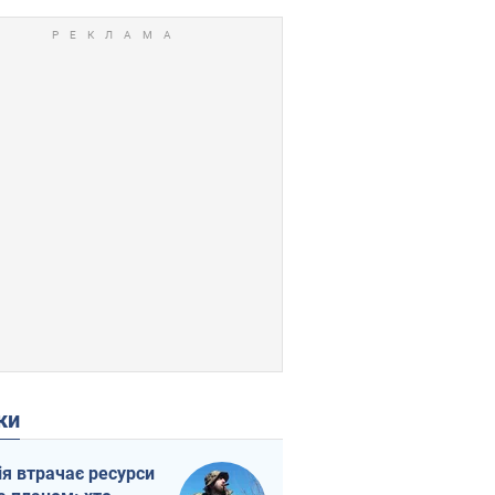
ки
ія втрачає ресурси