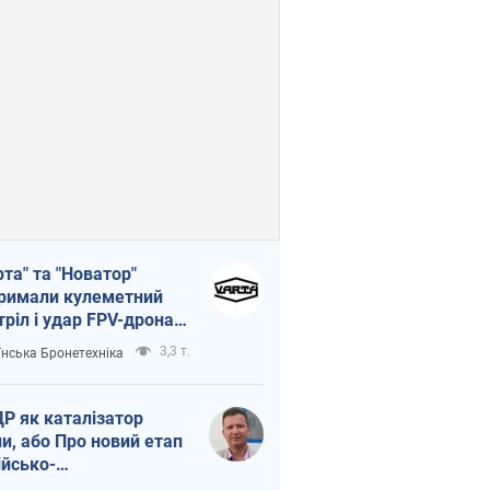
рта" та "Новатор"
римали кулеметний
тріл і удар FPV-дрона,
тувавши життя
3,3 т.
їнська Бронетехніка
церу ЗСУ
Р як каталізатор
ни, або Про новий етап
ійсько-
нічнокорейського