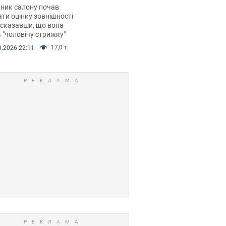
 хімієтерапії,
ник салону почав
орівся скандал.
ти оцінку зовнішності
 сказавши, що вона
 "чоловічу стрижку"
17,0 т.
8.2026 22:11