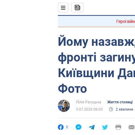
Герої вій
Йому назавжд
фронті загин
Київщини Дан
Фото
Лілія Рагуцька
Життя столиці
3.07.2026 06:05
2 хвилини
0