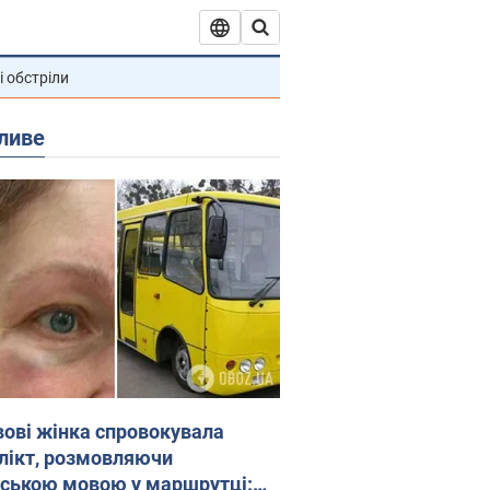
і обстріли
ливе
вові жінка спровокувала
лікт, розмовляючи
йською мовою у маршрутці: