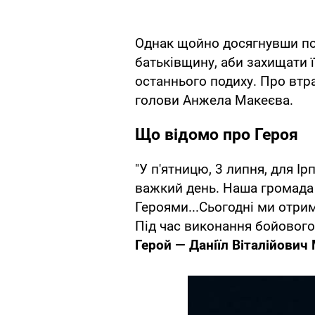
Однак щойно досягнувши пов
батьківщину, аби захищати її
останнього подиху. Про втр
голови Анжела Макеєва.
Що відомо про Героя
"У п'ятницю, 3 липня, для І
важкий день. Наша громада
Героями...Сьогодні ми отрим
Під час виконання бойовог
Герой — Даніїл Віталійович