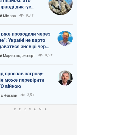
а планом: хто
правді диктує
п війни
9,3 т.
ій Місюра
 вже проходили через
ше": Україні не варто
даватися зневірі через
етний терор
8,6 т.
ій Марченко, експерт
ід проспав загрозу:
ія може перевірити
О війною
3,5 т.
ід Невзлін