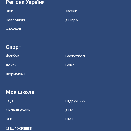
Регіони України
Київ
Харків
Запоріжжя
Дніпро
Черкаси
Спорт
Футбол
Баскетбол
Хокей
Бокс
Формула-1
Моя школа
ГДЗ
Підручники
Онлайн уроки
ДПА
ЗНО
НМТ
СНД посібники