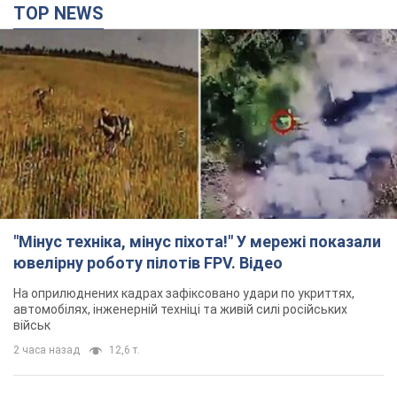
TOP NEWS
"Мінус техніка, мінус піхота!" У мережі показали
ювелірну роботу пілотів FPV. Відео
На оприлюднених кадрах зафіксовано удари по укриттях,
автомобілях, інженерній техніці та живій силі російських
військ
2 часа назад
12,6 т.