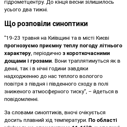
гідрометцентру. До кінця весни зілишилось
усього два тижні.
Що розповіли синоптики
"19-23 травня на Київщині та в місті Києві
прогнозуємо приємну теплу погоду літнього
характеру
, періодично
з короткочасними
дощами і грозами
. Вони траплятимуться як в
денні, так і в нічні години завдяки
надходженню до нас теплого вологого
повітря з півдня і південного сходу в полі
зниженого атмосферного тиску", – йдеться в
повідомленні.
За словами синоптиків, вночі очікується
досить плавний хід температури.
По області