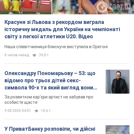
Красуня зі Львова з рекордом виграла
історичну медаль для України на чемпіонаті
світу з легкої атлетики U20. Відео
Наша співвітчизниця блискуче виступила в Орегоні
8 часов назад
39,8 т.
Олександру Пономарьову – 53: що
відомо про трьох дітей секс-
символа 90-х та який вигляд вони
мають
За розвитком кар'єри артист не забував про
особисте щастя
9.08.2026 04:01
10,6 т.
У ПриватБанку розповіли, чи дійсні