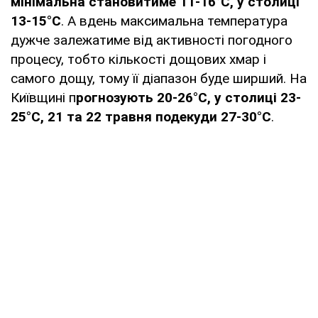
мінімальна становитиме 11-16°С, у столиці
13-15°С
. А вдень максимальна температура
дужче залежатиме від активності погодного
процесу, тобто кількості дощових хмар і
самого дощу, тому її діапазон буде ширший. На
Київщині п
рогнозують 20-26°С, у столиці 23-
25°С, 21 та 22 травня подекуди 27-30°С
.