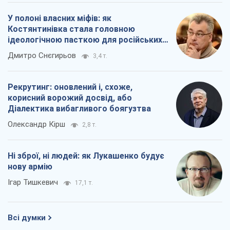
У полоні власних міфів: як
Костянтинівка стала головною
ідеологічною пасткою для російських
окупантів
Дмитро Снєгирьов
3,4 т.
Рекрутинг: оновлений і, схоже,
корисний ворожий досвід, або
Діалектика вибагливого боягузтва
Олександр Кірш
2,8 т.
Ні зброї, ні людей: як Лукашенко будує
нову армію
Ігар Тишкевич
17,1 т.
Всі думки