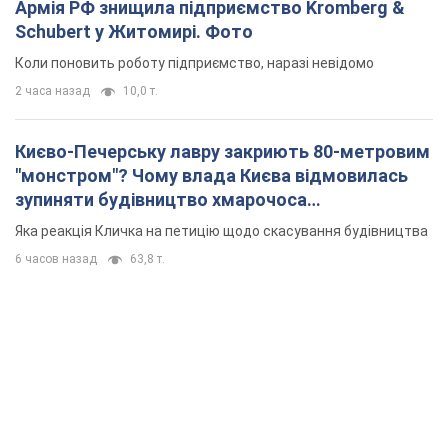
Армія РФ знищила підприємство Kromberg &
Schubert у Житомирі. Фото
Коли поновить роботу підприємство, наразі невідомо
2 часа назад
10,0 т.
Києво-Печерську лавру закриють 80-метровим
"монстром"? Чому влада Києва відмовилась
зупиняти будівництво хмарочоса
"московського вірянина"
Яка реакція Кличка на петицію щодо скасування будівництва
6 часов назад
63,8 т.