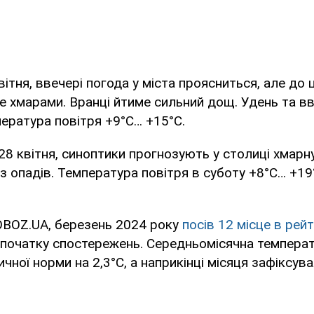
квітня, ввечері погода у міста проясниться, але до
е хмарами. Вранці йтиме сильний дощ. Удень та вв
пература повітря +9°С… +15°С.
-28 квітня, синоптики прогнозують у столиці хмарн
з опадів. Температура повітря в суботу +8°С… +19
OBOZ.UA, березень 2024 року
посів 12 місце в рей
 початку спостережень. Середньомісячна температ
ичної норми на 2,3°С, а наприкінці місяця зафіксув