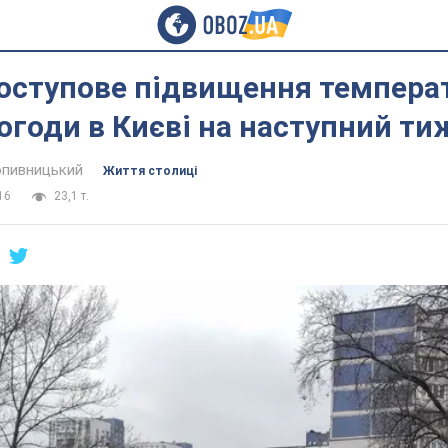
оступове підвищення темпера
огоди в Києві на наступний т
пивницький
Життя столиці
16
23,1 т.