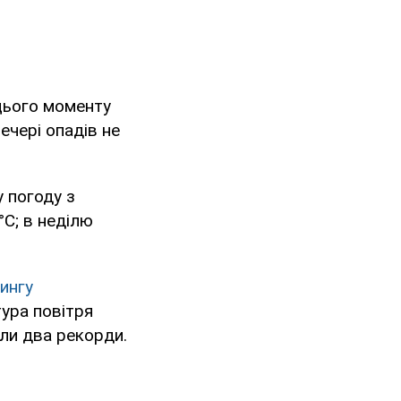
 цього моменту
ечері опадів не
у погоду з
°С; в неділю
тингу
ура повітря
али два рекорди.