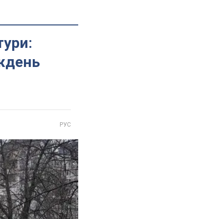
тури:
иждень
РУС