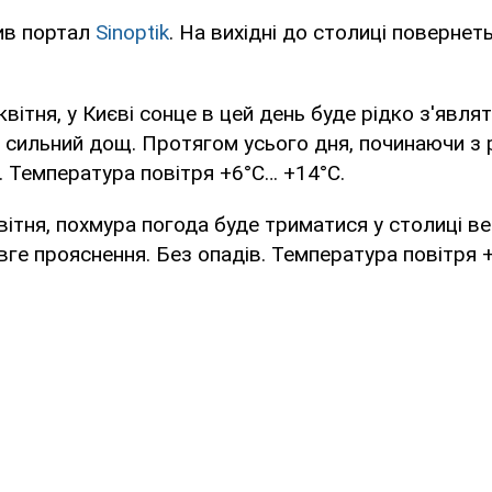
ив портал
Sinoptik
. На вихідні до столиці повернет
квітня, у Києві сонце в цей день буде рідко з'явля
я сильний дощ. Протягом усього дня, починаючи з р
 Температура повітря +6°С… +14°С.
вітня, похмура погода буде триматися у столиці ве
вге прояснення. Без опадів. Температура повітря 