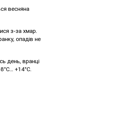
ься весняна
тися з-за хмар.
анку, опадів не
сь день, вранці
+8°С… +14°С.