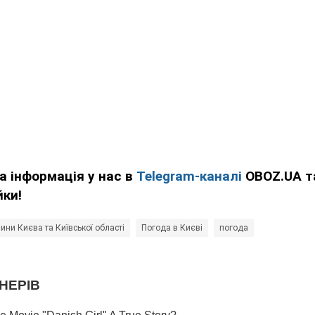
а інформація у нас в
Telegram-каналі
OBOZ.UA т
йки!
ини Києва та Київської області
Погода в Києві
погода