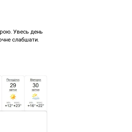
урою. Увесь день
очне слабшати.