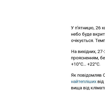
У п’ятницю, 26 
небо буде вкрит
очікується. Тем
На вихідних, 27
проясненням, бе
+10°С… +22°С.
Як повідомляв 
найтепліших
від
вища від клімат