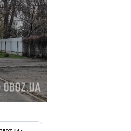
 OBOZ.UA у