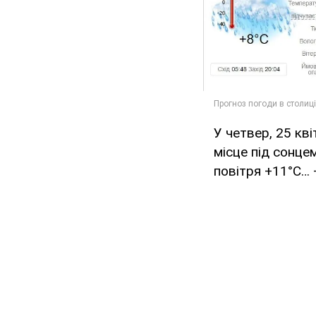
У четвер, 25 кв
місце під сонце
повітря +11°С… 