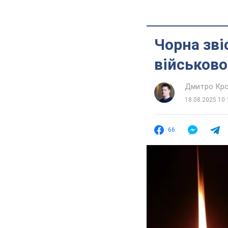
Чорна зві
військово
Дмитро Кро
18.08.2025 10:
66