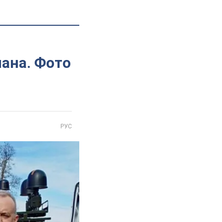
мана. Фото
РУС