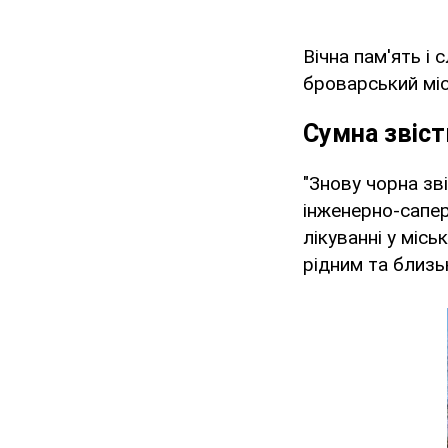
Вічна пам'ять і
броварський міс
Сумна звіст
"Знову чорна зв
інженерно-сапер
лікуванні у місь
рідним та близь