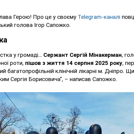
 слава Герою! Про це у своєму
Telegram-каналі
пові
ький голова Ігор Сапожко.
ка
істка у громаді…
Сержант Сергій Мінакерман
, го
ної роти,
пішов з життя 14 серпня 2025 року
, пе
кий багатопрофільній клінічній лікарні м. Дніпро. Щ
ким Сергія Борисовича", – написав Сапожко.