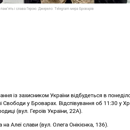
ння із захисником України відбудеться в понеділо
і Свободи у Броварах. Відспівування об 11:30 у Х
диці (вул. Героїв України, 22А).
на Алеї слави (вул. Олега Онікієнка, 136).