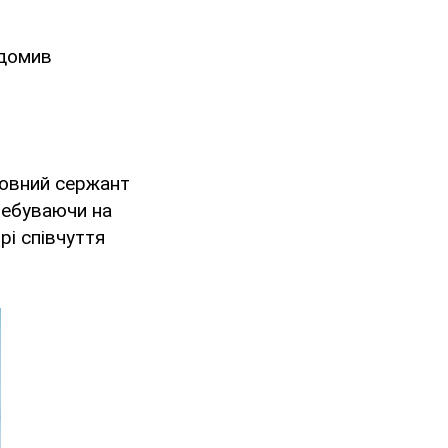
домив
ловний сержант
ребуваючи на
ирі співчуття