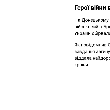
Герої війни 
На Донецькому 
військовий з Бр
України обірвал
Як повідомляв O
завдання загину
віддала найдоро
країни.