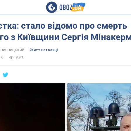
стка: стало відомо про смерть
го з Київщини Сергія Мінакер
пивницький
Життя столиці
16
9,9 т.