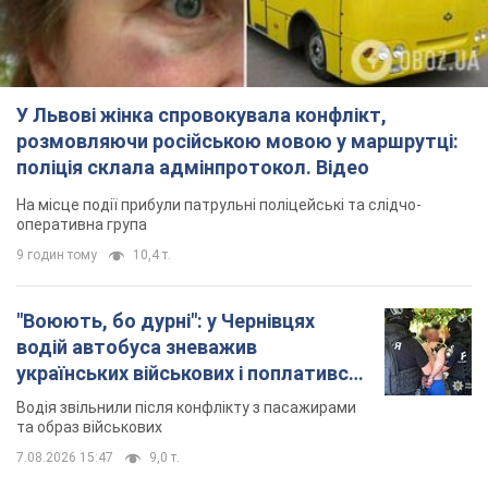
У Львові жінка спровокувала конфлікт,
розмовляючи російською мовою у маршрутці:
поліція склала адмінпротокол. Відео
На місце події прибули патрульні поліцейські та слідчо-
оперативна група
9 годин тому
10,4 т.
"Воюють, бо дурні": у Чернівцях
водій автобуса зневажив
українських військових і поплатився.
Відео
Водія звільнили після конфлікту з пасажирами
та образ військових
7.08.2026 15:47
9,0 т.