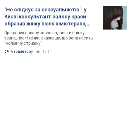
"Не слідкує за сексуальністю": у
Києві консультант салону краси
образив жінку після хімієтерапії,
розгорівся скандал. Фото
Працівник салону почав надавати оцінку
зовнішності жінки, сказавши, що вона носить
"чоловічу стрижку"
6 годин тому
16,1 т.