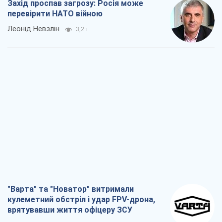
Захід проспав загрозу: Росія може
перевірити НАТО війною
Леонід Невзлін
3,2 т.
"Варта" та "Новатор" витримали
кулеметний обстріл і удар FPV-дрона,
врятувавши життя офіцеру ЗСУ