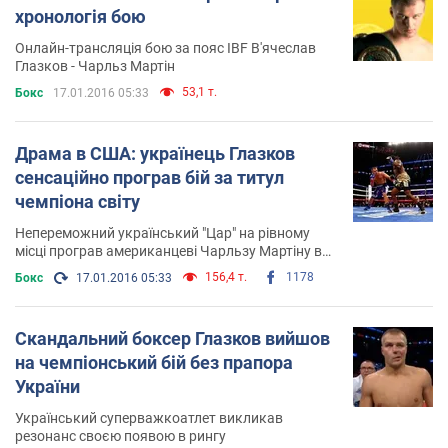
хронологія бою
Онлайн-трансляція бою за пояс IBF В'ячеслав
Глазков - Чарльз Мартін
53,1 т.
Бокс
17.01.2016 05:33
Драма в США: українець Глазков
сенсаційно програв бій за титул
чемпіона світу
Непереможний український "Цар" на рівному
місці програв американцеві Чарльзу Мартіну в
третьому раунді
156,4 т.
1178
Бокс
17.01.2016 05:33
Скандальний боксер Глазков вийшов
на чемпіонський бій без прапора
України
Український суперважкоатлет викликав
резонанс своєю появою в рингу