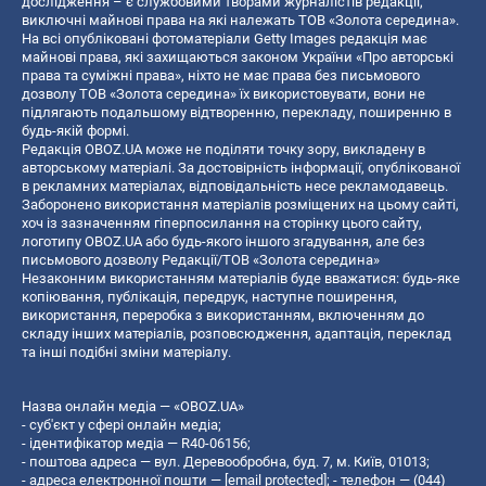
дослідження – є службовими творами журналістів редакції,
виключні майнові права на які належать ТОВ «Золота середина».
На всі опубліковані фотоматеріали Getty Images редакція має
майнові права, які захищаються законом України «Про авторські
права та суміжні права», ніхто не має права без письмового
дозволу ТОВ «Золота середина» їх використовувати, вони не
підлягають подальшому відтворенню, перекладу, поширенню в
будь-якій формі.
Редакція OBOZ.UA може не поділяти точку зору, викладену в
авторському матеріалі. За достовірність інформації, опублікованої
в рекламних матеріалах, відповідальність несе рекламодавець.
Заборонено використання матеріалів розміщених на цьому сайті,
хоч із зазначенням гіперпосилання на сторінку цього сайту,
логотипу OBOZ.UA або будь-якого іншого згадування, але без
письмового дозволу Редакції/ТОВ «Золота середина»
Незаконним використанням матеріалів буде вважатися: будь-яке
копiювання, публiкацiя, передрук, наступне поширення,
використання, переробка з використанням, включенням до
складу інших матеріалів, розповсюдження, адаптація, переклад
та інші подібні зміни матеріалу.
Назва онлайн медіа — «OBOZ.UA»
- суб'єкт у сфері онлайн медіа;
- ідентифікатор медіа — R40-06156;
- поштова адреса — вул. Деревообробна, буд. 7, м. Київ, 01013;
- адреса електронної пошти —
[email protected]
; - телефон — (044)