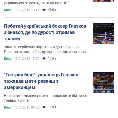
українського претендента на пояс IBF
43,6 т.
Бокс
18.01.2016 19:11
Побитий український боксер Глазков
зізнався, де по дурості отримав
травму
Замість серйозної підготовки до тренувань,
Глазков отримав безглузде пошкодження зовсім
не на боксі
17,6 т.
Бокс
17.01.2016 17:30
"Гострий біль": українець Глазков
зажадав матч-реванш з
американцем
Наш співвітчизник не зміг продовжити бій через
травму коліна
16,9 т.
Бокс
17.01.2016 08:06