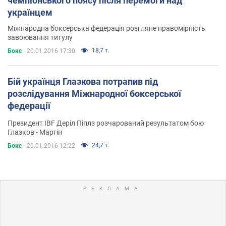
чемпіонського поясу після перемоги над
українцем
Міжнародна боксерська федерація розгляне правомірність
завоювання титулу
18,7 т.
Бокс
20.01.2016 17:30
Бій українця Глазкова потрапив під
розслідування Міжнародної боксерської
федерації
Президент IBF Деріл Піплз розчарований результатом бою
Глазков - Мартін
24,7 т.
Бокс
20.01.2016 12:22