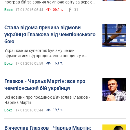
програв бій за звання чемпіона світу за версією
IBF
56,4 т.
31
Бокс
17.01.2016 06:44
Стала відома причина відмови
українця Глазкова від чемпіонського
бою
Український супертяж був змушений
відмовитися від продовження поєдинку в
третьому раунді
16,1 т.
Бокс
17.01.2016 05:59
Глазков - Чарльз Мартін: все про
чемпіонський бій українця
Всі новини про поєдинок В'ячеслав Глазков -
Чарльз Мартін
19,6 т.
Бокс
17.01.2016 05:44
В'ячеслав Глазков - Чарльз Мартін: