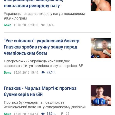
показавши рекордну вагу
Українець показав рекордну вагу з показником
98,9 кілограм
8,6 т.
Бокс
15.01.2016 23:00
"Усе співпало": український боксер
Глазков зробив гучну заяву перед
чемпіонським боєм
Непереможний українець хоче швидше
завоювати титул чемпіона світу за версією IBF
22,6 т.
Бокс
15.01.2016 15:49
Глазков - Чарльз Мартін: прогноз
букмекерів на бій
Прогноз букмекерів на поєдинок за
чемпіонський пояс IBF у суперважкому дивізіоні
38,9 т.
25
Бокс
15.01.2016 03:54