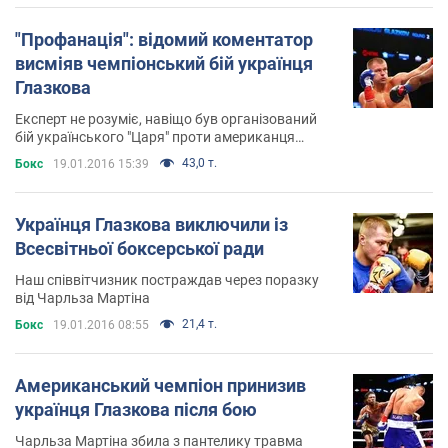
"Профанація": відомий коментатор
висміяв чемпіонський бій українця
Глазкова
Експерт не розуміє, навіщо був організований
бій українського "Царя" проти американця
Чарльза Мартіна
43,0 т.
Бокс
19.01.2016 15:39
Українця Глазкова виключили із
Всесвітньої боксерської ради
Наш співвітчизник постраждав через поразку
від Чарльза Мартіна
21,4 т.
Бокс
19.01.2016 08:55
Американський чемпіон принизив
українця Глазкова після бою
Чарльза Мартіна збила з пантелику травма