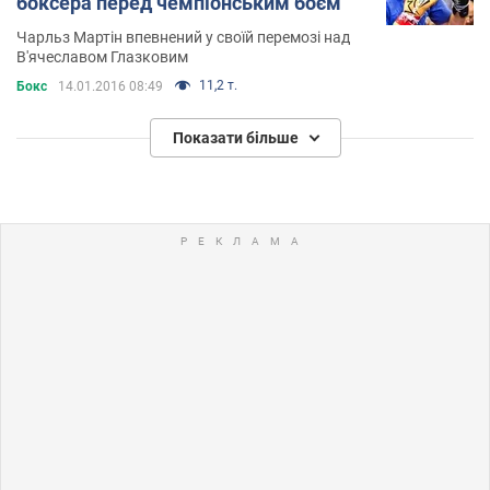
боксера перед чемпіонським боєм
Чарльз Мартін впевнений у своїй перемозі над
В'ячеславом Глазковим
11,2 т.
Бокс
14.01.2016 08:49
Показати більше