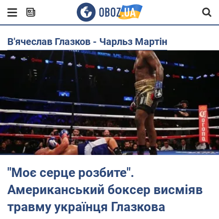
В'ячеслав Глазков - Чарльз Мартін
"Моє серце розбите".
Американський боксер висміяв
травму українця Глазкова