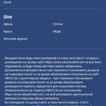
Covid
Шоу
Афіша
Плітки
Краса
Мода
Жіночий журнал
Використання будь-яких матеріалів ( в тому числі фото- та відео-),
розміщених на цьому сайті
https://www.obozrevatel.com
та всіх його
піддоменах, в будь-якому вигляді суворо заборонено.
Дозволяється використання при отриманні письмового дозволу
на їх використання та за умови обов'язкового посилання на сайт
OBOZ.UA, а для інтернет-видань - при отриманні письмового
дозволу на їх використання та за умови обов'язкового
розміщення прямого, відкритого для пошукових систем,
гіперпосилання на сторінку OBOZ.UA за посиланням
https://www.obozrevatel.com
, на якій розміщено оригінальний
матеріал в першому абзаці матеріалу.
Всі матеріали на цьому сайті, в тому числі інтерв’ю, статті,