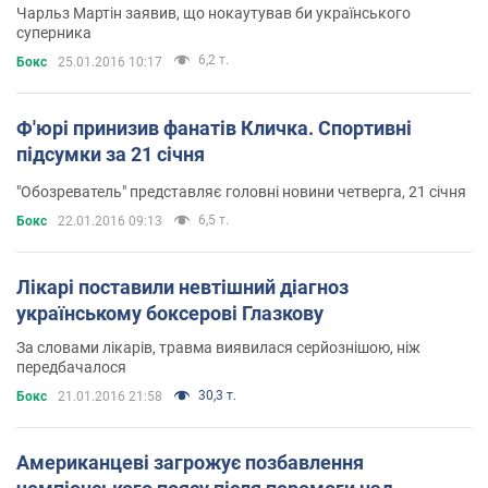
Чарльз Мартін заявив, що нокаутував би українського
суперника
6,2 т.
Бокс
25.01.2016 10:17
Ф'юрі принизив фанатів Кличка. Спортивні
підсумки за 21 січня
"Обозреватель" представляє головні новини четверга, 21 січня
6,5 т.
Бокс
22.01.2016 09:13
Лікарі поставили невтішний діагноз
українському боксерові Глазкову
За словами лікарів, травма виявилася серйознішою, ніж
передбачалося
30,3 т.
Бокс
21.01.2016 21:58
Американцеві загрожує позбавлення