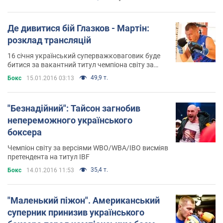
Де дивитися бій Глазков - Мартін:
розклад трансляцій
16 січня український суперважковаговик буде
битися за вакантний титул чемпіона світу за
версією IBF
49,9 т.
Бокс
15.01.2016 03:13
"Безнадійний": Тайсон загнобив
непереможного українського
боксера
Чемпіон світу за версіями WBO/WBA/IBO висміяв
претендента на титул IBF
35,4 т.
Бокс
14.01.2016 11:53
"Маленький піжон". Американський
суперник принизив українського