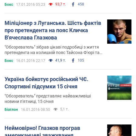
93,7 т.
458
Бокс
17.01.2016 05:23
Міліціонер з Луганська. Шість фактів
про претендента на пояс Кличка
В'ячеслава Глазкова
"Обозреватель" зібрав цікаві подробиці з життя
претендента на колишній пояс Тайсона Ф'юрі та
Володимира Кличка
41,9 т.
105
Бокс
16.01.2016 22:17
Україна бойкотує російський ЧЄ.
Спортивні підсумки 15 січня
"Обозреватель" представляє найважливіші
новини п'ятниці, 15 січня
5,1 т.
Біатлон
16.01.2016 08:50
Неймовірно! Глазков програв
американцеві зважування,