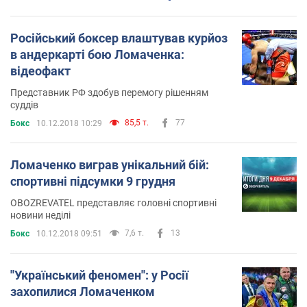
Російський боксер влаштував курйоз
в андеркарті бою Ломаченка:
відеофакт
Представник РФ здобув перемогу рішенням
суддів
85,5 т.
77
Бокс
10.12.2018 10:29
Ломаченко виграв унікальний бій:
спортивні підсумки 9 грудня
OBOZREVATEL представляє головні спортивні
новини неділі
7,6 т.
13
Бокс
10.12.2018 09:51
''Український феномен'': у Росії
захопилися Ломаченком