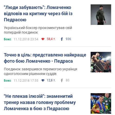
''Люди забувають'': Ломаченко
відповів на критику через бій із
Педрасою
Український боксер прокоментував свій
попердній поєдинок
58,4 т.
936
Бокс
11.12.2018 23:54
Точно в ціль: представлено найкраще
фото бою Ломаченко - Педраса
Поєдинок завершився перемогою українця
одноголосним рішенням суддів
12,8 т.
80
Бокс
11.12.2018 17:55
''Не плекав ілюзій'': знаменитий
тренер назвав головну проблему
Ломаченка в бою з Педрасою