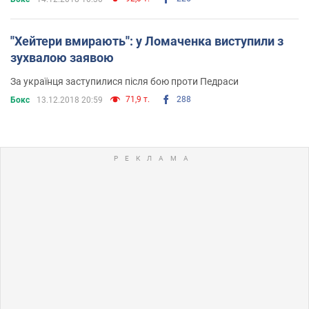
''Хейтери вмирають'': у Ломаченка виступили з
зухвалою заявою
За українця заступилися після бою проти Педраси
71,9 т.
288
Бокс
13.12.2018 20:59