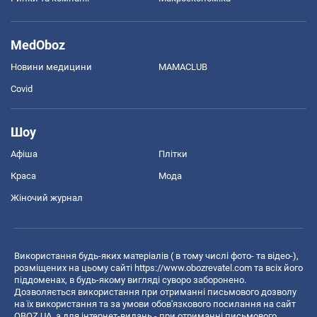
MedOboz
Новини медицини
MAMACLUB
Covid
Шоу
Афіша
Плітки
Краса
Мода
Жіночий журнал
Використання будь-яких матеріалів ( в тому числі фото- та відео-),
розміщених на цьому сайті
https://www.obozrevatel.com
та всіх його
піддоменах, в будь-якому вигляді суворо заборонено.
Дозволяється використання при отриманні письмового дозволу
на їх використання та за умови обов'язкового посилання на сайт
OBOZ.UA, а для інтернет-видань - при отриманні письмового