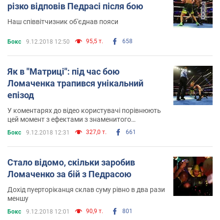
різко відповів Педрасі після бою
Наш співвітчизник об'єднав пояси
95,5 т.
658
Бокс
9.12.2018 12:50
Як в ''Матриці'': під час бою
Ломаченка трапився унікальний
епізод
У коментарях до відео користувачі порівнюють
цей момент з ефектами з знаменитого
голлівудського бойовика
327,0 т.
661
Бокс
9.12.2018 12:31
Стало відомо, скільки заробив
Ломаченко за бій з Педрасою
Дохід пуерторіканця склав суму рівно в два рази
меншу
90,9 т.
801
Бокс
9.12.2018 12:01