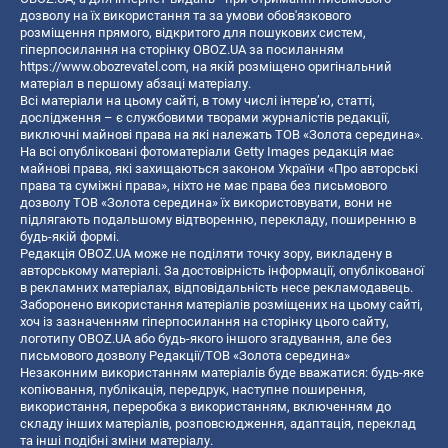
дозволу на їх використання та за умови обов'язкового
розміщення прямого, відкритого для пошукових систем,
гіперпосилання на сторінку OBOZ.UA за посиланням
https://www.obozrevatel.com
, на якій розміщено оригінальний
матеріал в першому абзаці матеріалу.
Всі матеріали на цьому сайті, в тому числі інтерв’ю, статті,
дослідження – є службовими творами журналістів редакції,
виключні майнові права на які належать ТОВ «Золота середина».
На всі опубліковані фотоматеріали Getty Images редакція має
майнові права, які захищаються законом України «Про авторські
права та суміжні права», ніхто не має права без письмового
дозволу ТОВ «Золота середина» їх використовувати, вони не
підлягають подальшому відтворенню, перекладу, поширенню в
будь-якій формі.
Редакція OBOZ.UA може не поділяти точку зору, викладену в
авторському матеріалі. За достовірність інформації, опублікованої
в рекламних матеріалах, відповідальність несе рекламодавець.
Заборонено використання матеріалів розміщених на цьому сайті,
хоч із зазначенням гіперпосилання на сторінку цього сайту,
логотипу OBOZ.UA або будь-якого іншого згадування, але без
письмового дозволу Редакції/ТОВ «Золота середина»
Незаконним використанням матеріалів буде вважатися: будь-яке
копiювання, публiкацiя, передрук, наступне поширення,
використання, переробка з використанням, включенням до
складу інших матеріалів, розповсюдження, адаптація, переклад
та інші подібні зміни матеріалу.