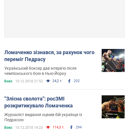
Ломаченко зізнався, за рахунок чого
переміг Педрасу
Український боксер дав інтерв'ю після
чемпіонського бою в Нью-Йорку
24,2 т.
202
Бокс
10.12.2018 21:52
''Злісна сволота'': росЗМІ
розкритикувало Ломаченка
Журналіст видання оцінив бій українця із
Педрасою
114,3 т.
294
Бокс
10.12.2018 14:23