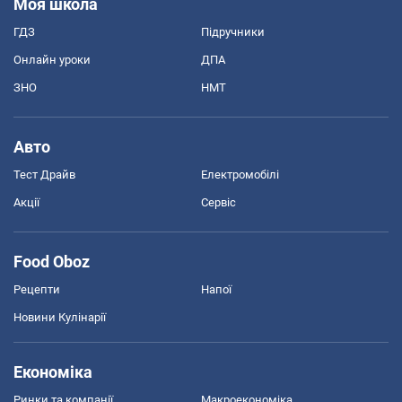
Моя школа
ГДЗ
Підручники
Онлайн уроки
ДПА
ЗНО
НМТ
Авто
Тест Драйв
Електромобілі
Акції
Сервіс
Food Oboz
Рецепти
Напої
Новини Кулінарії
Економіка
Ринки та компанії
Макроекономіка