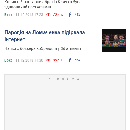
Колишній наставник братів Кличко був
здивований прогнозами
70,7 т.
742
Бокс
11.12.2018 17:23
Пародія на Ломаченка підірвала
інтернет
Нашого боксера зобразили у 3d анімації
85,6 т.
764
Бокс
11.12.2018 11:30