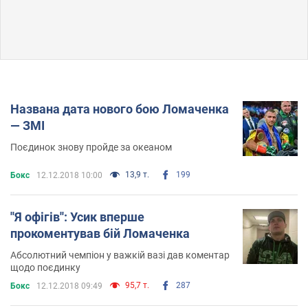
Названа дата нового бою Ломаченка
— ЗМІ
Поєдинок знову пройде за океаном
13,9 т.
199
Бокс
12.12.2018 10:00
''Я офігів'': Усик вперше
прокоментував бій Ломаченка
Абсолютний чемпіон у важкій вазі дав коментар
щодо поєдинку
95,7 т.
287
Бокс
12.12.2018 09:49