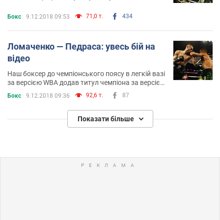
71,0 т.
434
Бокс
9.12.2018 09:53
Ломаченко — Педраса: увесь бій на
відео
Наш боксер до чемпіонського поясу в легкій вазі
за версією WBA додав титул чемпіона за версією
WBO
92,6 т.
87
Бокс
9.12.2018 09:36
Показати більше