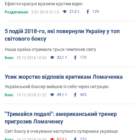
Ефектні красуні вразили крутим відео
21,3 т.
129
Роздягальня
2.01.2019 21:15
5 подій 2018-го, які повернули Україну у топ
світового боксу
Наша країна отримала трьох чемпіонів світу
32,1 т.
170
Бокс
29.12.2018 10:04
Усик жорстко відповів критикам Ломаченка
Український боксер вийшов із себе через ситуацію
49,1 т.
405
Бокс
19.12.2018 21:22
''Тримайся подалі'': американський тренер
пригрозив Ломаченку
Світ боксу в очікуванні наступного суперника українця
92,0 т.
225
Бокс
14.12.2018 10:30