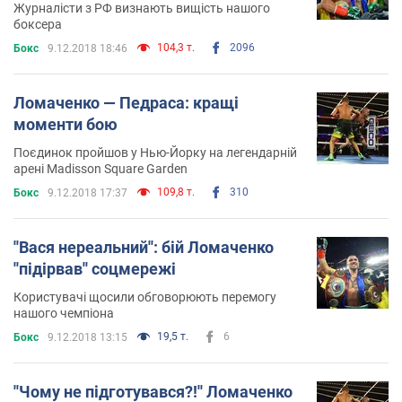
Журналісти з РФ визнають вищість нашого
боксера
104,3 т.
2096
Бокс
9.12.2018 18:46
Ломаченко — Педраса: кращі
моменти бою
Поєдинок пройшов у Нью-Йорку на легендарній
арені Madisson Square Garden
109,8 т.
310
Бокс
9.12.2018 17:37
''Вася нереальний'': бій Ломаченко
''підірвав'' соцмережі
Користувачі щосили обговорюють перемогу
нашого чемпіона
19,5 т.
6
Бокс
9.12.2018 13:15
''Чому не підготувався?!'' Ломаченко