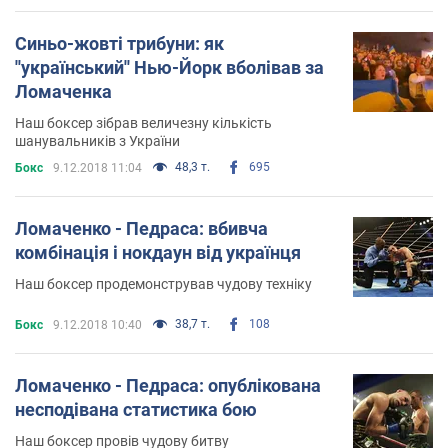
Синьо-жовті трибуни: як
''український'' Нью-Йорк вболівав за
Ломаченка
Наш боксер зібрав величезну кількість
шанувальників з України
48,3 т.
695
Бокс
9.12.2018 11:04
Ломаченко - Педраса: вбивча
комбінація і нокдаун від українця
Наш боксер продемонстрував чудову техніку
38,7 т.
108
Бокс
9.12.2018 10:40
Ломаченко - Педраса: опублікована
несподівана статистика бою
Наш боксер провів чудову битву