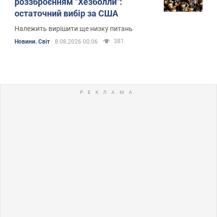
роззброєнням "Хезболли":
остаточний вибір за США
Належить вирішити ще низку питань
381
Новини. Світ
8.08.2026 00:06