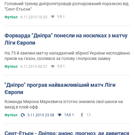
Головний тренер дніпропетровців розчарований поразкою від
"Сент-Етьєна"
9,8 т.
Футбол
6.11.2015 10:20
Форварда "Дніпра" понесли на носилках з матчу
Ліги Європи
На 75-й хвилині матчу нападаючий збірної України несподівано
присів на газон, схопився за голову і попросив заміну
9,8 т.
Футбол
6.11.2015 00:57
"Дніпро" програв найважливіший матч Ліги
Європи
Команда Мирона Маркевича істотно знизила свої шанси на
вихід в плей-офф
14,6 т.
13
Футбол
5.11.2015 23:58
Сент-Етьєн - Дніпро: анонс, прогноз, де дивитися