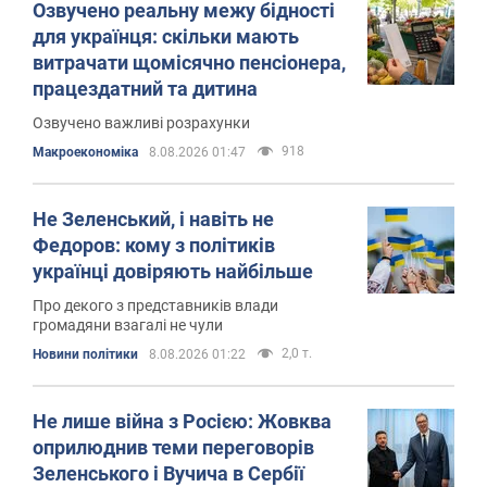
Озвучено реальну межу бідності
для українця: скільки мають
витрачати щомісячно пенсіонера,
працездатний та дитина
Озвучено важливі розрахунки
918
Mакроекономіка
8.08.2026 01:47
Не Зеленський, і навіть не
Федоров: кому з політиків
українці довіряють найбільше
Про декого з представників влади
громадяни взагалі не чули
2,0 т.
Новини політики
8.08.2026 01:22
Не лише війна з Росією: Жовква
оприлюднив теми переговорів
Зеленського і Вучича в Сербії