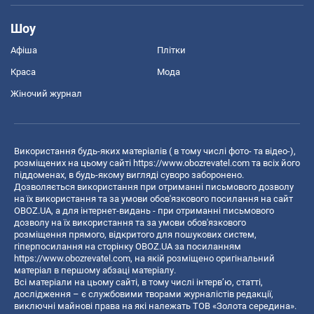
Шоу
Афіша
Плітки
Краса
Мода
Жіночий журнал
Використання будь-яких матеріалів ( в тому числі фото- та відео-),
розміщених на цьому сайті
https://www.obozrevatel.com
та всіх його
піддоменах, в будь-якому вигляді суворо заборонено.
Дозволяється використання при отриманні письмового дозволу
на їх використання та за умови обов'язкового посилання на сайт
OBOZ.UA, а для інтернет-видань - при отриманні письмового
дозволу на їх використання та за умови обов'язкового
розміщення прямого, відкритого для пошукових систем,
гіперпосилання на сторінку OBOZ.UA за посиланням
https://www.obozrevatel.com
, на якій розміщено оригінальний
матеріал в першому абзаці матеріалу.
Всі матеріали на цьому сайті, в тому числі інтерв’ю, статті,
дослідження – є службовими творами журналістів редакції,
виключні майнові права на які належать ТОВ «Золота середина».