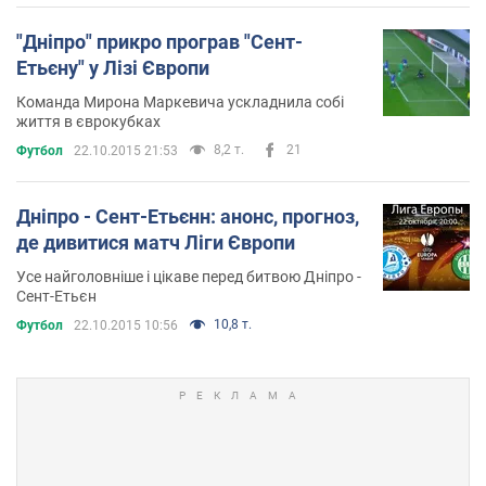
"Дніпро" прикро програв "Сент-
Етьєну" у Лізі Європи
Команда Мирона Маркевича ускладнила собі
життя в єврокубках
8,2 т.
21
Футбол
22.10.2015 21:53
Дніпро - Сент-Етьєнн: анонс, прогноз,
де дивитися матч Ліги Європи
Усе найголовніше і цікаве перед битвою Дніпро -
Сент-Етьєн
10,8 т.
Футбол
22.10.2015 10:56