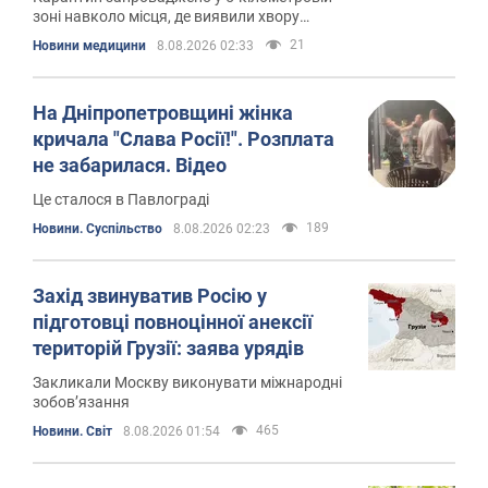
зоні навколо місця, де виявили хвору
тварину
21
Новини медицини
8.08.2026 02:33
На Дніпропетровщині жінка
кричала "Слава Росії!". Розплата
не забарилася. Відео
Це сталося в Павлограді
189
Новини. Суспільство
8.08.2026 02:23
Захід звинуватив Росію у
підготовці повноцінної анексії
територій Грузії: заява урядів
Закликали Москву виконувати міжнародні
зобов’язання
465
Новини. Світ
8.08.2026 01:54