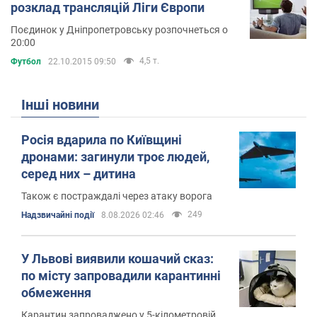
розклад трансляцій Ліги Європи
Поєдинок у Дніпропетровську розпочнеться о
20:00
4,5 т.
Футбол
22.10.2015 09:50
Інші новини
Росія вдарила по Київщині
дронами: загинули троє людей,
серед них – дитина
Також є постраждалі через атаку ворога
249
Надзвичайні події
8.08.2026 02:46
У Львові виявили кошачий сказ:
по місту запровадили карантинні
обмеження
Карантин запроваджено у 5-кілометровій