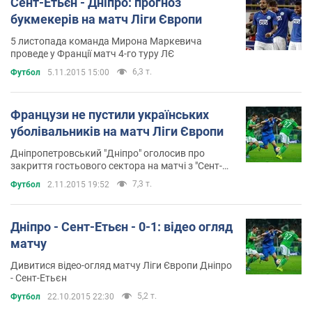
Сент-Етьєн - Дніпро: прогноз
букмекерів на матч Ліги Європи
5 листопада команда Мирона Маркевича
проведе у Франції матч 4-го туру ЛЄ
6,3 т.
Футбол
5.11.2015 15:00
Французи не пустили українських
уболівальників на матч Ліги Європи
Дніпропетровський "Дніпро" оголосив про
закриття гостьового сектора на матчі з "Сент-
Етьєном"
7,3 т.
Футбол
2.11.2015 19:52
Дніпро - Сент-Етьєн - 0-1: відео огляд
матчу
Дивитися відео-огляд матчу Ліги Європи Дніпро
- Сент-Етьєн
5,2 т.
Футбол
22.10.2015 22:30