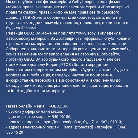
На всі опубліковані фотоматеріали Getty Images редакція має
майнові права, які захищаються законом України «Про авторські
права та суміжні права», ніхто не має права без письмового
дозволу ТОВ «Золота середина» їх використовувати, вони не
підлягають подальшому відтворенню, перекладу, поширенню в
будь-якій формі.
Редакція OBOZ.UA може не поділяти точку зору, викладену в
авторському матеріалі. За достовірність інформації, опублікованої
в рекламних матеріалах, відповідальність несе рекламодавець.
Заборонено використання матеріалів розміщених на цьому сайті,
хоч із зазначенням гіперпосилання на сторінку цього сайту,
логотипу OBOZ.UA або будь-якого іншого згадування, але без
письмового дозволу Редакції/ТОВ «Золота середина»
Незаконним використанням матеріалів буде вважатися: будь-яке
копiювання, публiкацiя, передрук, наступне поширення,
використання, переробка з використанням, включенням до
складу інших матеріалів, розповсюдження, адаптація, переклад
та інші подібні зміни матеріалу.
Назва онлайн медіа — «OBOZ.UA»
- суб'єкт у сфері онлайн медіа;
- ідентифікатор медіа — R40-06156;
- поштова адреса — вул. Деревообробна, буд. 7, м. Київ, 01013;
- адреса електронної пошти —
[email protected]
; - телефон — (044)
585 46 20