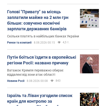
Голові "Привату" за місяць
заплатили майже на 2 млн грн
більше: озвучено космічні
зарплати державних банкірів
Скільки платять в найбільших банках України
4,5 т.
Ринки та компанії
8.08.2026 00:15
Путін боїться їздити в європейські
регіони Росії: названо причину
Ватажок Кремля переважно обирає
віддалені від зони атак області
843
Новини Росії
8.08.2026 00:08
Ізраїль та Ліван узгодили список
країн для контролю за