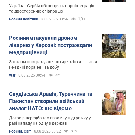
Україна і Сербія обговорять євроінтеграцію
та двосторонню співпрацю
1,0 т.
Новини політики
8.08.2026 00:56
Росіяни атакували дроном
лікарню у Херсоні: постраждали
медпрацівниці
Загалом постраждали чотири жінки – і вони
не єдині поранені за добу
369
War
8.08.2026 00:54
Саудівська Аравія, Туреччина та
Пакистан створили азійський
аналог НАТО: що відомо
Договір передбачає взаємну підтримку у
разі нападу на одну з держав
879
Новини. Світ
8.08.2026 00:22