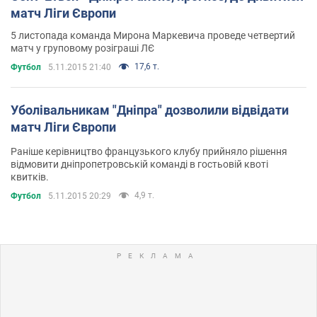
матч Ліги Європи
5 листопада команда Мирона Маркевича проведе четвертий
матч у груповому розіграші ЛЄ
17,6 т.
Футбол
5.11.2015 21:40
Уболівальникам "Дніпра" дозволили відвідати
матч Ліги Європи
Раніше керівництво французького клубу прийняло рішення
відмовити дніпропетровській команді в гостьовій квоті
квитків.
4,9 т.
Футбол
5.11.2015 20:29