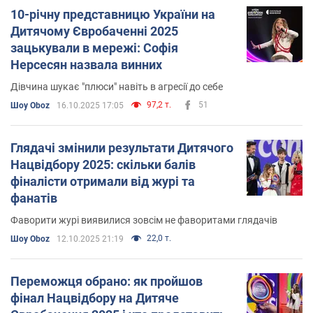
10-річну представницю України на
Дитячому Євробаченні 2025
зацькували в мережі: Софія
Нерсесян назвала винних
Дівчина шукає "плюси" навіть в агресії до себе
97,2 т.
51
Шоу Oboz
16.10.2025 17:05
Глядачі змінили результати Дитячого
Нацвідбору 2025: скільки балів
фіналісти отримали від журі та
фанатів
Фаворити журі виявилися зовсім не фаворитами глядачів
22,0 т.
Шоу Oboz
12.10.2025 21:19
Переможця обрано: як пройшов
фінал Нацвідбору на Дитяче