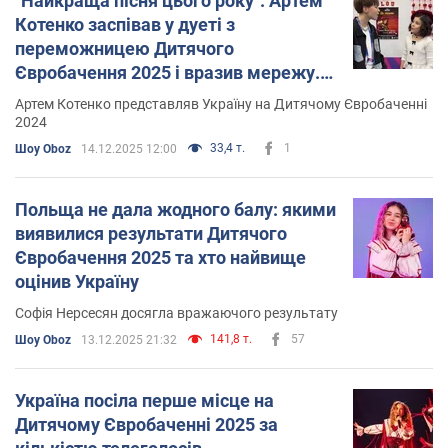
"Найкраща пісня цього року". Артем
Котенко заспівав у дуеті з
переможницею Дитячого
Євробачення 2025 і вразив мережу.
Відео
Артем Котенко представляв Україну на Дитячому Євробаченні
2024
33,4 т.
1
Шоу Oboz
14.12.2025 12:00
Польща не дала жодного балу: якими
виявилися результати Дитячого
Євробачення 2025 та хто найвище
оцінив Україну
Софія Нерсесян досягла вражаючого результату
141,8 т.
57
Шоу Oboz
13.12.2025 21:32
Україна посіла перше місце на
Дитячому Євробаченні 2025 за