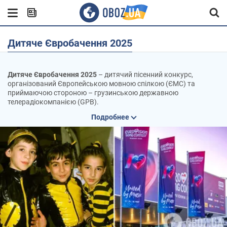
Дитяче Євробачення 2025
Дитяче Євробачення 2025
– дитячий пісенний конкурс,
організований Європейською мовною спілкою (ЄМС) та
приймаючою стороною – грузинською державною
телерадіокомпанією (GPB).
Подробнее
Коли і де відбудеться Дитяче Євробачення 2025
Конкурс відбувся 13 грудня 2025 року в малій залі
Олімпійського палацу у Тбілісі.
Грузія отримала право на проведення конкурсу після того, як
Дитяче Євробачення 2024 виграв представник країни
Андрій
Путкарадзе із піснею To My Mom
.
2017 року Грузія уже приймала Дитяче Євробачення.
Хто представить Україну на Дитячому Євробаченні 2025