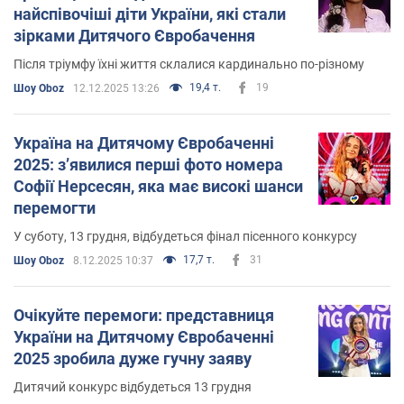
найспівочіші діти України, які стали
зірками Дитячого Євробачення
Після тріумфу їхні життя склалися кардинально по-різному
19,4 т.
19
Шоу Oboz
12.12.2025 13:26
Україна на Дитячому Євробаченні
2025: зʼявилися перші фото номера
Софії Нерсесян, яка має високі шанси
перемогти
У суботу, 13 грудня, відбудеться фінал пісенного конкурсу
17,7 т.
31
Шоу Oboz
8.12.2025 10:37
Очікуйте перемоги: представниця
України на Дитячому Євробаченні
2025 зробила дуже гучну заяву
Дитячий конкурс відбудеться 13 грудня