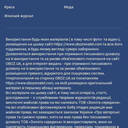
Краса
Мода
Жіночий журнал
Використання будь-яких матеріалів ( в тому числі фото- та відео-),
розміщених на цьому сайті
https://www.obozrevatel.com
та всіх його
піддоменах, в будь-якому вигляді суворо заборонено.
Дозволяється використання при отриманні письмового дозволу
на їх використання та за умови обов'язкового посилання на сайт
OBOZ.UA, а для інтернет-видань - при отриманні письмового
дозволу на їх використання та за умови обов'язкового
розміщення прямого, відкритого для пошукових систем,
гіперпосилання на сторінку OBOZ.UA за посиланням
https://www.obozrevatel.com
, на якій розміщено оригінальний
матеріал в першому абзаці матеріалу.
Всі матеріали на цьому сайті, в тому числі інтерв’ю, статті,
дослідження – є службовими творами журналістів редакції,
виключні майнові права на які належать ТОВ «Золота середина».
На всі опубліковані фотоматеріали Getty Images редакція має
майнові права, які захищаються законом України «Про авторські
права та суміжні права», ніхто не має права без письмового
дозволу ТОВ «Золота середина» їх використовувати, вони не
підлягають подальшому відтворенню, перекладу, поширенню в