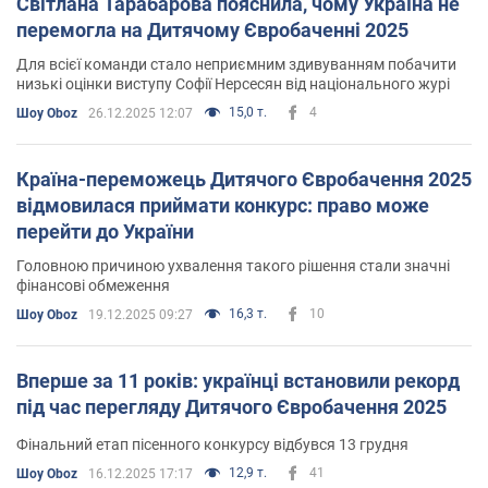
Світлана Тарабарова пояснила, чому Україна не
перемогла на Дитячому Євробаченні 2025
Для всієї команди стало неприємним здивуванням побачити
низькі оцінки виступу Софії Нерсесян від національного журі
15,0 т.
4
Шоу Oboz
26.12.2025 12:07
Країна-переможець Дитячого Євробачення 2025
відмовилася приймати конкурс: право може
перейти до України
Головною причиною ухвалення такого рішення стали значні
фінансові обмеження
16,3 т.
10
Шоу Oboz
19.12.2025 09:27
Вперше за 11 років: українці встановили рекорд
під час перегляду Дитячого Євробачення 2025
Фінальний етап пісенного конкурсу відбувся 13 грудня
12,9 т.
41
Шоу Oboz
16.12.2025 17:17