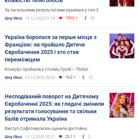
кількістю телеголосів
За загальними результатами українка у топ-2
159,0 т.
28
Шоу Oboz
13.12.2025 21:14
Україна боролася за перше місце з
Францією: як пройшло Дитяче
Євробачення 2025 і хто став
переможцем
Конкурс пройшов у столиц Грузії – Тбілісі
16,2 т.
13
Шоу Oboz
13.12.2025 20:52
Несподіваний поворот на Дитячому
Євробаченні 2025: як глядачі змінили
результати голосування та скільки
балів отримала Україна
Виступ Софії Нерсесян оцінили достойно
25,1 т.
2
Шоу Oboz
13.12.2025 20:21