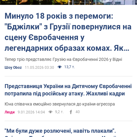
21 липня "Суспільне Мовлення"
оприлюднило імена 15 юних
Минуло 18 років з перемоги:
талантів, які увійшли до лонглиста
Національного відбору. Їх
відібрали з рекордної кількості заявок – 510 анкет з усієї
"Бджілки" з Грузії повернулися на
країни.
сцену Євробачення у
Переможницею фіналу Нацвідбору стала Софія Нерсесян, яка
достойно представила Україну
, посівши
2 місце у фіналі
легендарних образах комах. Як
Дитячого Євробачення 2025
.
вони змінилися з 2008-го
Тепер тріо представляє Грузію на Євробаченні 2026 у Відні
13,7 т.
Шоу Oboz
11.05.2026 03:30
Представниця України на Дитячому Євробаченні
потрапила під російську атаку. Жахливі кадри
Юна співачка емоційно звернулася до країни-агресора
9,2 т.
40
Люди
9.01.2026 14:04
"Ми були дуже розлючені, навіть плакали".