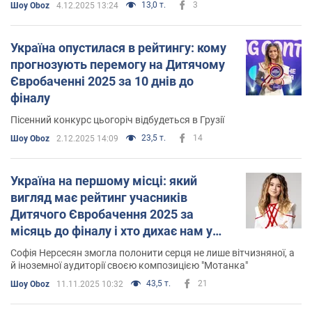
13,0 т.
3
Шоу Oboz
4.12.2025 13:24
Україна опустилася в рейтингу: кому
прогнозують перемогу на Дитячому
Євробаченні 2025 за 10 днів до
фіналу
Пісенний конкурс цьогоріч відбудеться в Грузії
23,5 т.
14
Шоу Oboz
2.12.2025 14:09
Україна на першому місці: який
вигляд має рейтинг учасників
Дитячого Євробачення 2025 за
місяць до фіналу і хто дихає нам у
спину
Софія Нерсесян змогла полонити серця не лише вітчизняної, а
й іноземної аудиторії своєю композицією "Мотанка"
43,5 т.
21
Шоу Oboz
11.11.2025 10:32