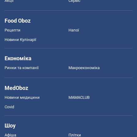
Акції
Сервіс
Food Oboz
Рецепти
Напої
Новини Кулінарії
Економіка
Ринки та компанії
Макроекономіка
MedOboz
Новини медицини
MAMACLUB
Covid
Шоу
Афіша
Плітки