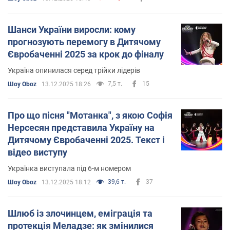
Шанси України виросли: кому
прогнозують перемогу в Дитячому
Євробаченні 2025 за крок до фіналу
Україна опинилася серед трійки лідерів
7,5 т.
15
Шоу Oboz
13.12.2025 18:26
Про що пісня "Мотанка", з якою Софія
Нерсесян представила Україну на
Дитячому Євробаченні 2025. Текст і
відео виступу
Українка виступала під 6-м номером
39,6 т.
37
Шоу Oboz
13.12.2025 18:12
Шлюб із злочинцем, еміграція та
протекція Меладзе: як змінилися