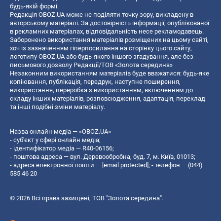
будь-якій формі.
Редакція OBOZ.UA може не поділяти точку зору, викладену в
авторському матеріалі. За достовірність інформації, опублікованої
в рекламних матеріалах, відповідальність несе рекламодавець.
Заборонено використання матеріалів розміщених на цьому сайті,
хоч із зазначенням гіперпосилання на сторінку цього сайту,
логотипу OBOZ.UA або будь-якого іншого згадування, але без
письмового дозволу Редакції/ТОВ «Золота середина»
Незаконним використанням матеріалів буде вважатися: будь-яке
копiювання, публiкацiя, передрук, наступне поширення,
використання, переробка з використанням, включенням до
складу інших матеріалів, розповсюдження, адаптація, переклад
та інші подібні зміни матеріалу.
Назва онлайн медіа — «OBOZ.UA»
- суб'єкт у сфері онлайн медіа;
- ідентифікатор медіа — R40-06156;
- поштова адреса — вул. Деревообробна, буд. 7, м. Київ, 01013;
- адреса електронної пошти —
[email protected]
; - телефон — (044)
585 46 20
© 2026 Всі права захищені, ТОВ "Золота середина".