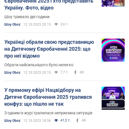
Євробачення 2025 і хто представить
Україну. Фото, відео
Шоу тривало дві години
3,6 т.
Шоу Oboz
12.10.2025 20:15
Українці обрали свою представницю
на Дитячому Євробаченні 2025: що
про неї відомо
Обрати найсильнішого було нелегко
7,7 т.
68
Шоу Oboz
12.10.2025 20:15
У прямому ефірі Нацвідбору на
Дитяче Євробачення 2025 трапився
конфуз: що пішло не так
З одним із журі трапилася неприємна ситуація
41,5 т.
48
Шоу Oboz
12.10.2025 18:56