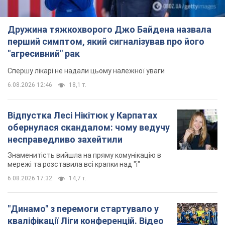
Дружина тяжкохворого Джо Байдена назвала
перший симптом, який сигналізував про його
"агресивний" рак
Спершу лікарі не надали цьому належної уваги
6.08.2026 12:46
18,1 т.
Відпустка Лесі Нікітюк у Карпатах
обернулася скандалом: чому ведучу
несправедливо захейтили
Знаменитість вийшла на пряму комунікацію в
мережі та розставила всі крапки над "і"
6.08.2026 17:32
14,7 т.
"Динамо" з перемоги стартувало у
кваліфікації Ліги конференцій. Відео