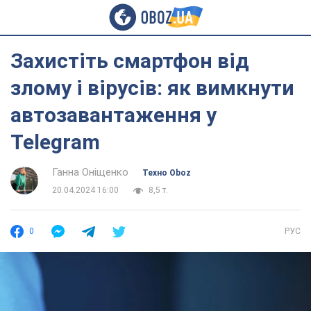
Захистіть смартфон від
злому і вірусів: як вимкнути
автозавантаження у
Telegram
Ганна Оніщенко
Техно Oboz
20.04.2024 16:00
8,5 т.
0
РУС