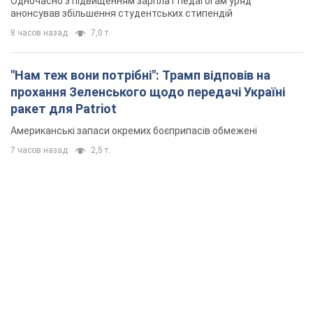
Одночасно з підвищенням зарплат педагогам уряд
анонсував збільшення студентських стипендій
8 часов назад
7,0 т.
"Нам теж вони потрібні": Трамп відповів на
прохання Зеленського щодо передачі Україні
ракет для Patriot
Американські запаси окремих боєприпасів обмежені
7 часов назад
2,5 т.