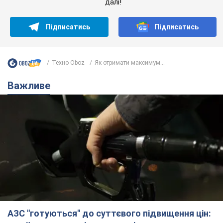
далі!
Підписатись
Підписатись
Техно Oboz
Як отримати максимум...
Важливе
АЗС "готуються" до суттєвого підвищення цін: