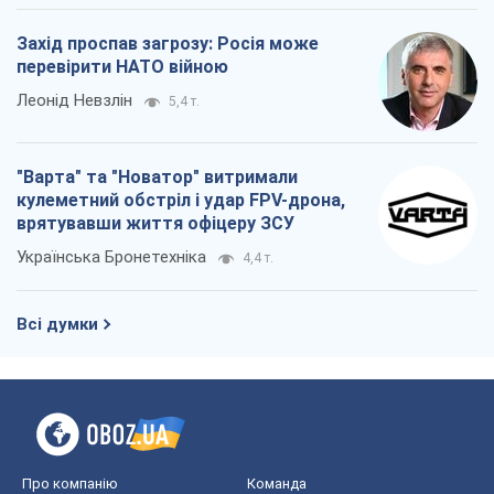
Захід проспав загрозу: Росія може
перевірити НАТО війною
Леонід Невзлін
5,4 т.
"Варта" та "Новатор" витримали
кулеметний обстріл і удар FPV-дрона,
врятувавши життя офіцеру ЗСУ
Українська Бронетехніка
4,4 т.
Всі думки
Про компанію
Команда