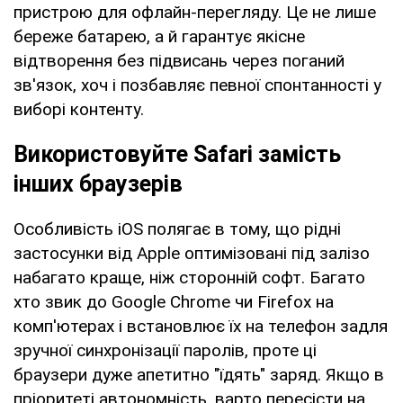
пристрою для офлайн-перегляду. Це не лише
береже батарею, а й гарантує якісне
відтворення без підвисань через поганий
зв'язок, хоч і позбавляє певної спонтанності у
виборі контенту.
Використовуйте Safari замість
інших браузерів
Особливість iOS полягає в тому, що рідні
застосунки від Apple оптимізовані під залізо
набагато краще, ніж сторонній софт. Багато
хто звик до Google Chrome чи Firefox на
комп'ютерах і встановлює їх на телефон задля
зручної синхронізації паролів, проте ці
браузери дуже апетитно "їдять" заряд. Якщо в
пріоритеті автономність, варто пересісти на