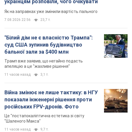
українцям розповіли, чого очікувати
Як на заправках уже змінили вартість пального
7.08.2026 22:56
23,7 т.
"Білий дім не є власністю Трампа":
суд США зупинив будівництво
бальної зали за $400 млн
Трамп вже заявив, що негайно подасть
апеляцію а це "жахливе рішення"
11 часов назад
3,1 т.
Війна змінює не лише тактику: в НГУ
показали інженерні рішення проти
російських FPV-дронів. Фото
Це "постапокаліптична естетика зі світу
"Шаленого Макса"
11 часов назад
9,7 т.