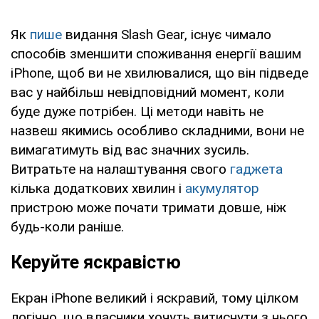
Як
пише
видання Slash Gear, існує чимало
способів зменшити споживання енергії вашим
iPhone, щоб ви не хвилювалися, що він підведе
вас у найбільш невідповідний момент, коли
буде дуже потрібен. Ці методи навіть не
назвеш якимись особливо складними, вони не
вимагатимуть від вас значних зусиль.
Витратьте на налаштування свого
гаджета
кілька додаткових хвилин і
акумулятор
пристрою може почати тримати довше, ніж
будь-коли раніше.
Керуйте яскравістю
Екран iPhone великий і яскравий, тому цілком
логічно, що власники хочуть витиснути з нього