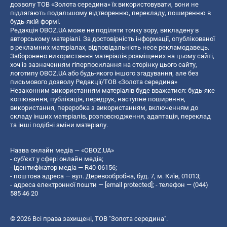
дозволу ТОВ «Золота середина» їх використовувати, вони не
підлягають подальшому відтворенню, перекладу, поширенню в
будь-якій формі.
Редакція OBOZ.UA може не поділяти точку зору, викладену в
авторському матеріалі. За достовірність інформації, опублікованої
в рекламних матеріалах, відповідальність несе рекламодавець.
Заборонено використання матеріалів розміщених на цьому сайті,
хоч із зазначенням гіперпосилання на сторінку цього сайту,
логотипу OBOZ.UA або будь-якого іншого згадування, але без
письмового дозволу Редакції/ТОВ «Золота середина»
Незаконним використанням матеріалів буде вважатися: будь-яке
копiювання, публiкацiя, передрук, наступне поширення,
використання, переробка з використанням, включенням до
складу інших матеріалів, розповсюдження, адаптація, переклад
та інші подібні зміни матеріалу.
Назва онлайн медіа — «OBOZ.UA»
- суб'єкт у сфері онлайн медіа;
- ідентифікатор медіа — R40-06156;
- поштова адреса — вул. Деревообробна, буд. 7, м. Київ, 01013;
- адреса електронної пошти —
[email protected]
; - телефон — (044)
585 46 20
© 2026 Всі права захищені, ТОВ "Золота середина".