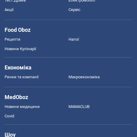
Тест Драйв
Електромобілі
Акції
Сервіс
Food Oboz
Рецепти
Напої
Новини Кулінарії
Економіка
Ринки та компанії
Макроекономіка
MedOboz
Новини медицини
MAMACLUB
Covid
Шоу