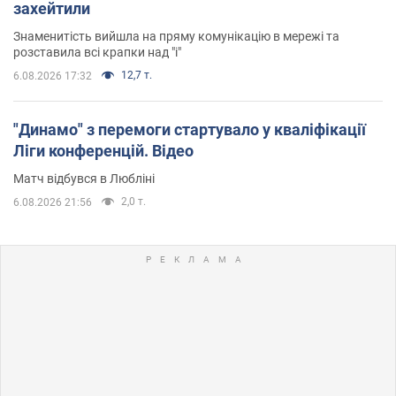
захейтили
Знаменитість вийшла на пряму комунікацію в мережі та
розставила всі крапки над "і"
12,7 т.
6.08.2026 17:32
"Динамо" з перемоги стартувало у кваліфікації
Ліги конференцій. Відео
Матч відбувся в Любліні
2,0 т.
6.08.2026 21:56