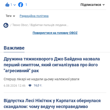
1
1
Підписатися
Теги
Редакційна політика
Техно Oboz
Відбитки пальців людини...
Повернутися на головну OBOZ
Важливе
Дружина тяжкохворого Джо Байдена назвала
перший симптом, який сигналізував про його
"агресивний" рак
Спершу лікарі не надали цьому належної уваги
16,0 т.
6.08.2026 12:46
Відпустка Лесі Нікітюк у Карпатах обернулася
скандалом: чому ведучу несправедливо