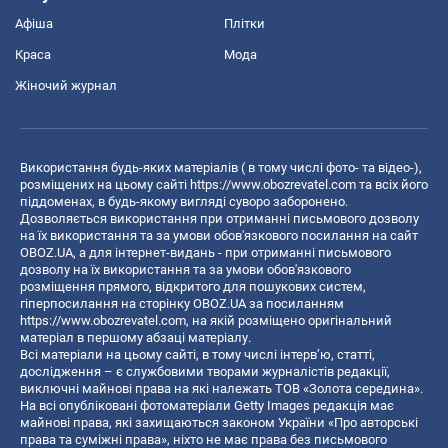
Афіша
Плітки
Краса
Мода
Жіночий журнал
Використання будь-яких матеріалів ( в тому числі фото- та відео-),
розміщених на цьому сайті
https://www.obozrevatel.com
та всіх його
піддоменах, в будь-якому вигляді суворо заборонено.
Дозволяється використання при отриманні письмового дозволу
на їх використання та за умови обов'язкового посилання на сайт
OBOZ.UA, а для інтернет-видань - при отриманні письмового
дозволу на їх використання та за умови обов'язкового
розміщення прямого, відкритого для пошукових систем,
гіперпосилання на сторінку OBOZ.UA за посиланням
https://www.obozrevatel.com
, на якій розміщено оригінальний
матеріал в першому абзаці матеріалу.
Всі матеріали на цьому сайті, в тому числі інтерв’ю, статті,
дослідження – є службовими творами журналістів редакції,
виключні майнові права на які належать ТОВ «Золота середина».
На всі опубліковані фотоматеріали Getty Images редакція має
майнові права, які захищаються законом України «Про авторські
права та суміжні права», ніхто не має права без письмового