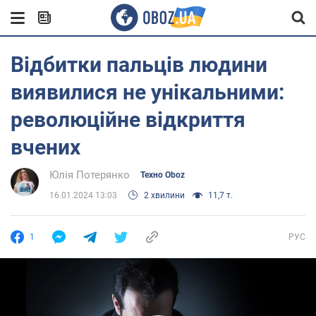
Відбитки пальців людини
виявилися не унікальними:
революційне відкриття
вчених
Юлія Потерянко
Техно Oboz
16.01.2024 13:03
2 хвилини
11,7 т.
1
РУС