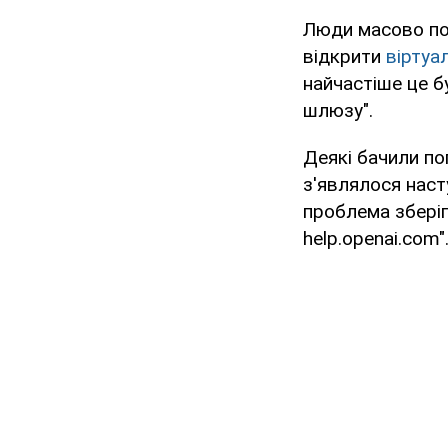
Люди масово по
відкрити
віртуа
найчастіше це б
шлюзу".
Деякі бачили п
з'являлося насту
проблема зберіг
help.openai.com"