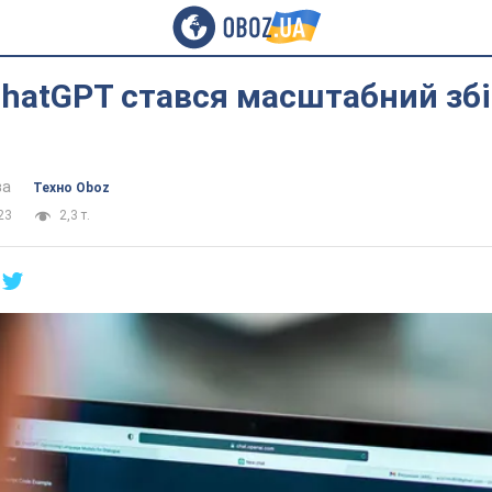
ChatGPT стався масштабний збі
ва
Техно Oboz
23
2,3 т.