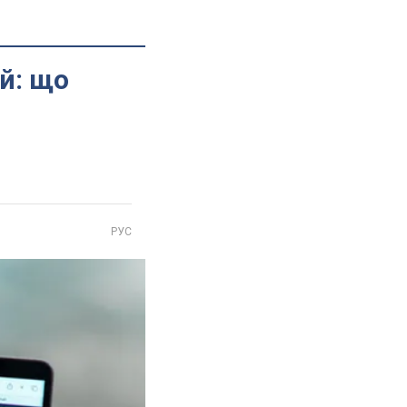
й: що
РУС