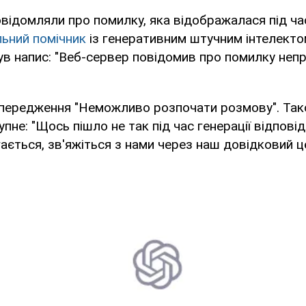
відомляли про помилку, яка відображалася під ча
льний помічник
із генеративним штучним інтелектом
ув напис: "Веб-сервер повідомив про помилку неп
опередження "Неможливо розпочати розмову". Так
пне: "Щось пішло не так під час генерації відповід
ається, зв'яжіться з нами через наш довідковий ц
.