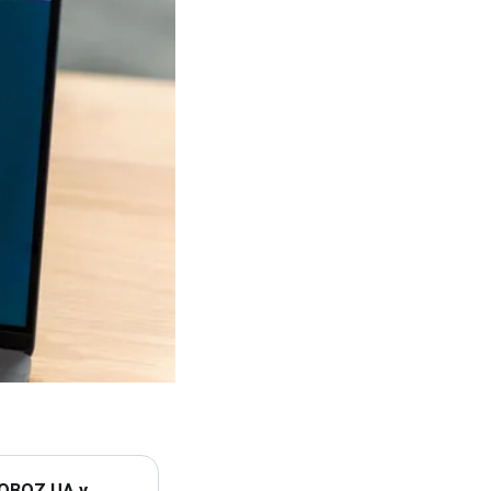
 OBOZ.UA у