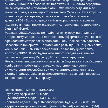
виключні майнові права на які належать ТОВ «Золота середина».
На всі опубліковані фотоматеріали Getty Images редакція має
майнові права, які захищаються законом України «Про авторські
права та суміжні права», ніхто не має права без письмового
дозволу ТОВ «Золота середина» їх використовувати, вони не
підлягають подальшому відтворенню, перекладу, поширенню в
будь-якій формі.
Редакція OBOZ.UA може не поділяти точку зору, викладену в
авторському матеріалі. За достовірність інформації, опублікованої
в рекламних матеріалах, відповідальність несе рекламодавець.
Заборонено використання матеріалів розміщених на цьому сайті,
хоч із зазначенням гіперпосилання на сторінку цього сайту,
логотипу OBOZ.UA або будь-якого іншого згадування, але без
письмового дозволу Редакції/ТОВ «Золота середина»
Незаконним використанням матеріалів буде вважатися: будь-яке
копiювання, публiкацiя, передрук, наступне поширення,
використання, переробка з використанням, включенням до
складу інших матеріалів, розповсюдження, адаптація, переклад
та інші подібні зміни матеріалу.
Назва онлайн медіа — «OBOZ.UA»
- суб'єкт у сфері онлайн медіа;
- ідентифікатор медіа — R40-06156;
- поштова адреса — вул. Деревообробна, буд. 7, м. Київ, 01013;
- адреса електронної пошти —
[email protected]
; - телефон — (044)