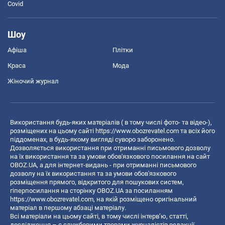
Covid
Шоу
Афіша
Плітки
Краса
Мода
Жіночий журнал
Використання будь-яких матеріалів ( в тому числі фото- та відео-),
розміщених на цьому сайті
https://www.obozrevatel.com
та всіх його
піддоменах, в будь-якому вигляді суворо заборонено.
Дозволяється використання при отриманні письмового дозволу
на їх використання та за умови обов'язкового посилання на сайт
OBOZ.UA, а для інтернет-видань - при отриманні письмового
дозволу на їх використання та за умови обов'язкового
розміщення прямого, відкритого для пошукових систем,
гіперпосилання на сторінку OBOZ.UA за посиланням
https://www.obozrevatel.com
, на якій розміщено оригінальний
матеріал в першому абзаці матеріалу.
Всі матеріали на цьому сайті, в тому числі інтерв’ю, статті,
дослідження – є службовими творами журналістів редакції,