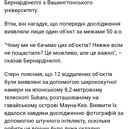
Бернардінеллі з Вашингтонського
університету.
Втім, він нагадує, що попередні дослідження
виявляли лише один об'єкт за межами 50 а.о.
"Чому ми не бачимо цих об'єктів? Невже всім
не пощастило? Це можливо, але це важко", –
сказав Бернардінеллі.
Стерн пояснив, що 12 віддалених об'єктів
були виявлені за допомогою ширококутної
камери на японському 8,2-метровому
телескопі Subaru, розташованому на
гавайському острові Мауна-Кеа. Виявити їх
вдалося завдяки дослідженню фотографій за
допомогою штучного інтелекту, оскільки
робити це вручну було дуже складно,