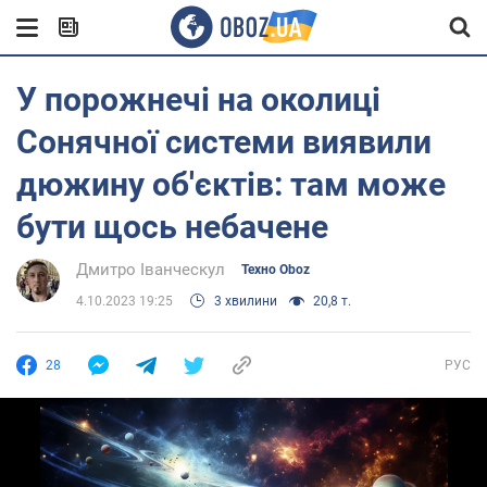
У порожнечі на околиці
Сонячної системи виявили
дюжину об'єктів: там може
бути щось небачене
Дмитро Іванческул
Техно Oboz
4.10.2023 19:25
3 хвилини
20,8 т.
28
РУС