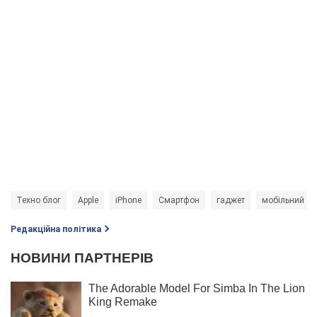
Техно блог
Apple
iPhone
Смартфон
гаджет
мобільний те
Редакційна політика