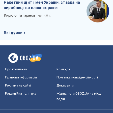
Про компанію
Команда
Правова інформація
Політика конфіденційності
Реклама на сайті
Документи
Редакційна політика
Журналісти OBOZ.UA на місці
подій
OBOZ.UA
Політика
Світ
Розслідування
Блоги
Суспільство
Регіони України
Київ
Харків