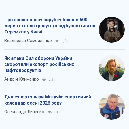
Як атаки Сил оборони України
скоротили експорт російських
нафтопродуктів
Андрій Клименко
3,3 т.
Два супертурніри Магучіх: спортивний
календар осені 2026 року
Олександр Липенко
10,1 т.
Ракетний щит і меч України: ставка на
виробництво власних ракет
Кирило Татарінов
4,0 т.
Всі думки