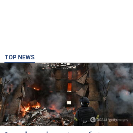
Кремль "спалює" останні запаси балістики в
Україні: що буде далі? Інтерв’ю з Шарпом
У липні країна-агресорка встановила "рекорд" за кількістю
балістичних ракет, запущених по Україні
3 години тому
37,0 т.
У Єкатеринбурзі атаковано склад Wildberries: є
влучання, піднявся дим. Фото і відео