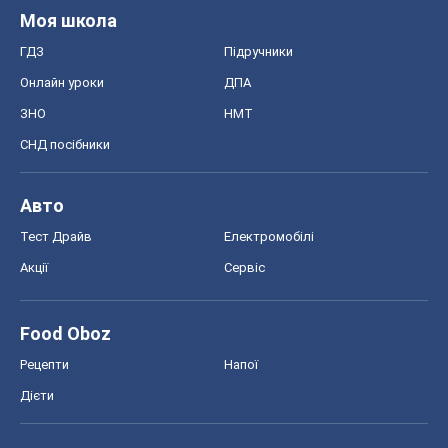
Авто
Тест Драйв
Електромобілі
Акції
Сервіс
Food Oboz
Рецепти
Напої
Дієти
Економіка
Ринки та компанії
Макроекономіка
MedOboz
Новини медицини
MAMACLUB