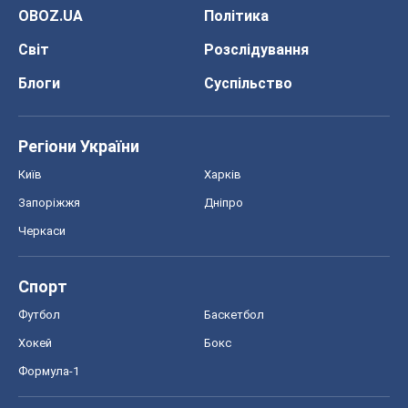
Запоріжжя
Дніпро
Черкаси
Спорт
Футбол
Баскетбол
Хокей
Бокс
Формула-1
Моя школа
ГДЗ
Підручники
Онлайн уроки
ДПА
ЗНО
НМТ
СНД посібники