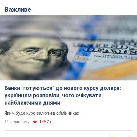
Банки "готуються" до нового курсу долара:
українцям розповіли, чого очікувати
найближчими днями
Яким буде курс валюти в обмінниках
11 годин тому
149,7 т.
Українцям обіцяють по 850 грн від
мобільних операторів: що не так з
цими повідомленнями
Як не потрапити в пастку шахраїв
6.08.2026 21:02
14,4 т.
Найдорожчий футболіст "Динамо"