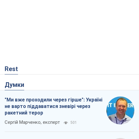
Rest
Думки
"Ми вже проходили через гірше": Україні
не варто піддаватися зневірі через
ракетний терор
Сергій Марченко, експерт
501
Кремль переносить війну в тил Європи:
під загрозою критична логістика
Віктор Ягун
12,1 т.
Мер Москви раптово схотів миру, як
стають послом у США й нові українські
топ-рейтинги