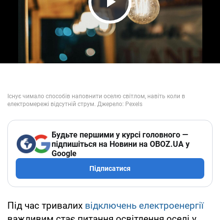
Play Video
Будьте першими у курсі головного —
підпишіться на Новини на OBOZ.UA у
Google
Підписатися
Під час тривалих
відключень електроенергії
важливим стає питання освітлення оселі у