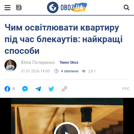
Чим освітлювати квартиру
під час блекаутів: найкращі
способи
Юлія Потерянко
Техно Oboz
31.01.2026 19:00
4 хвилини
2,6 т.
0
РУС