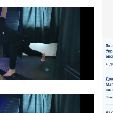
Як 
Укр
екс
наф
Андр
Два
Маг
кал
Олек
Рак