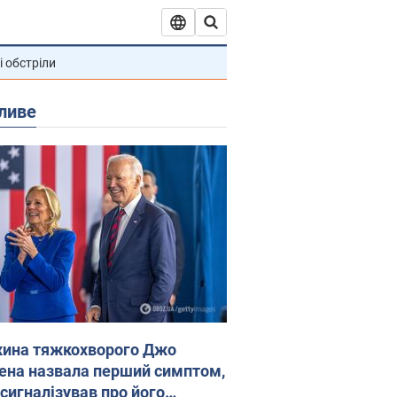
і обстріли
ливе
ина тяжкохворого Джо
ена назвала перший симптом,
 сигналізував про його