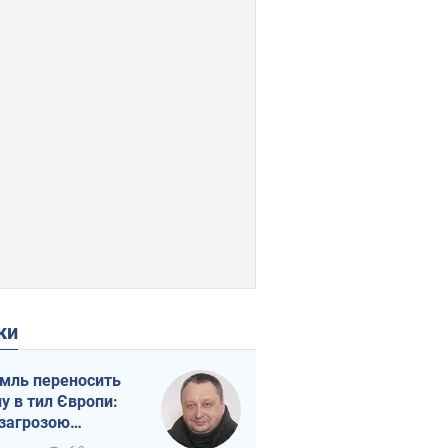
ки
мль переносить
ну в тил Європи:
 загрозою
тична логістика