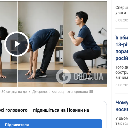
"агр
Спершу
уваги
6.08.20
Її вб
13-рі
пора
Play Video
росій
Сумщ
Того д
обстрі
вітчим
6.08.20
Чому
носи
сі головного — підпишіться на Новини на
У цьом
так і 
Підписатися