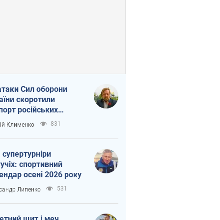
атаки Сил оборони
аїни скоротили
порт російських
топродуктів
831
ій Клименко
 супертурніри
учіх: спортивний
ендар осені 2026 року
531
сандр Липенко
етний щит і меч