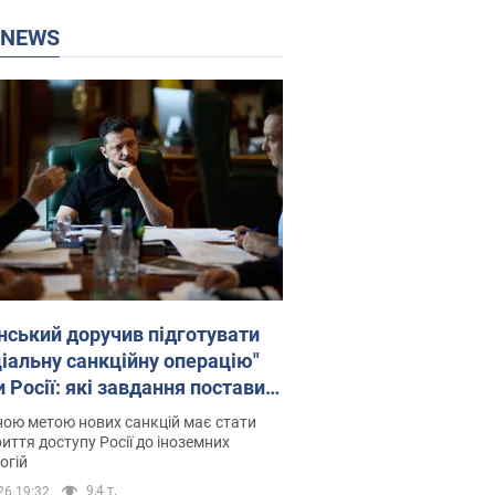
P NEWS
нський доручив підготувати
ціальну санкційну операцію"
 Росії: які завдання поставив
идент. Фото
ою метою нових санкцій має стати
иття доступу Росії до іноземних
огій
9,4 т.
26 19:32