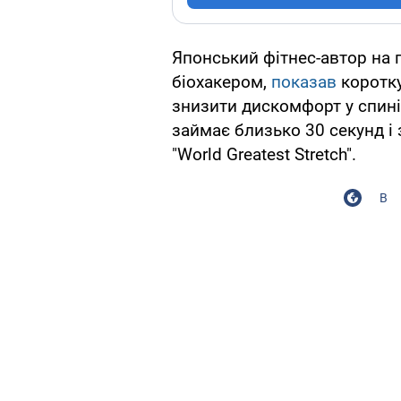
Японський фітнес-автор на п
біохакером,
показав
коротку
знизити дискомфорт у спині
займає близько 30 секунд і 
"World Greatest Stretch".
В