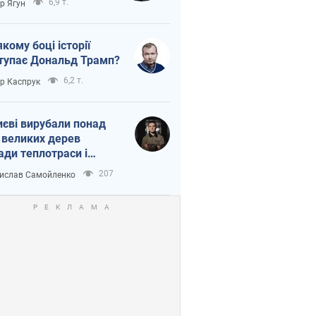
6,9 т.
ор Ягун
якому боці історії
тупає Дональд Трамп?
6,2 т.
ор Каспрук
иєві вирубали понад
 великих дерев
ади теплотраси і
переч Генплану
207
ислав Самойленко