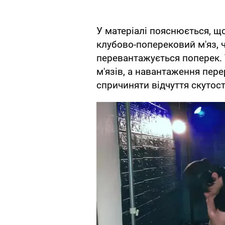
У матеріалі пояснюється, щ
клубово-поперековий м'яз, 
перевантажується поперек. 
м'язів, а навантаження пер
спричиняти відчуття скутості