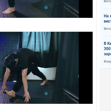
Вікт
На 
вис
Вікт
В К
300
зар
всу
Влад