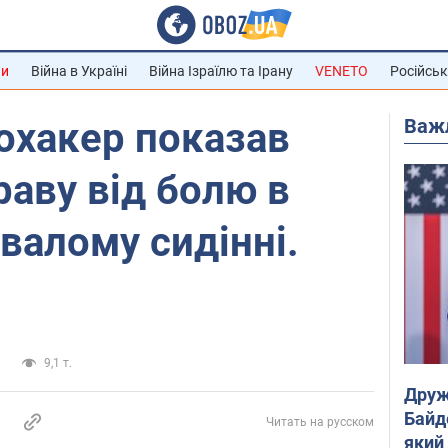
ни
Війна в Україні
Війна Ізраїлю та Ірану
VENETO
Російськ
Важ
охакер показав
аву від болю в
ивалому сидінні.
и
9,1 т.
Друж
Байд
Читать на русском
який