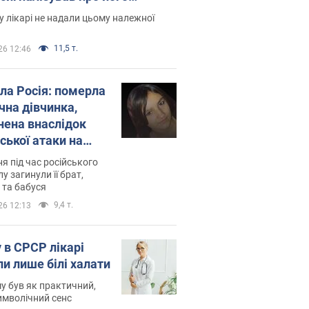
есивний" рак
 лікарі не надали цьому належної
11,5 т.
26 12:46
ила Росія: померла
чна дівчинка,
нена внаслідок
ської атаки на
ину. Фото
ня під час російського
лу загинули її брат,
 та бабуся
9,4 т.
26 12:13
 в СРСР лікарі
ли лише білі халати
у був як практичний,
символічний сенс