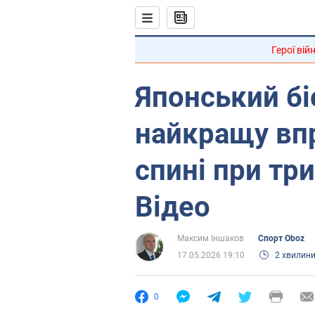
Герої вій
Японський бі
найкращу впр
спині при тр
Відео
Максим Іншаков
Спорт Oboz
17.05.2026 19:10
2 хвилин
0