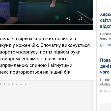
Херс
світл
відк
енер
Росія
ть із чотирьох коротких позицій з
енерго
кунд у кожен бік. Спочатку виконується
6.0
оворотом корпусу, потім підйом руки
із випрямленням ніг, після чого
Пода
ипрямленою спиною і зігнутими
дані 
лекс повторюється на інший бік.
чого
Це пот
обліку
6.08.20