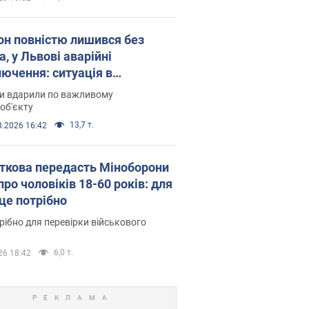
он повністю лишився без
а, у Львові аварійні
лючення: ситуація в
госистемі 6 серпня
ни вдарили по важливому
об'єкту
13,7 т.
8.2026 16:42
ткова передасть Міноборони
про чоловіків 18-60 років: для
 це потрібно
рібно для перевірки військового
6,0 т.
26 18:42