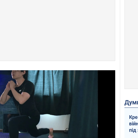
Дум
Кре
вій
під
кри