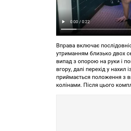
Вправа включає послідовніс
утриманням близько двох се
випад з опорою на руки і п
вгору, далі перехід у нахил 
приймається положення з в
колінами. Після цього комп