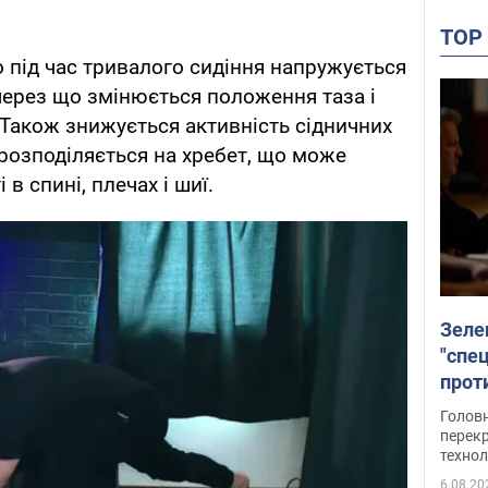
TO
о під час тривалого сидіння напружується
через що змінюється положення таза і
Також знижується активність сідничних
ерозподіляється на хребет, що може
 в спині, плечах і шиї.
Зеле
"спе
проти
през
Головн
перекр
технол
6.08.20