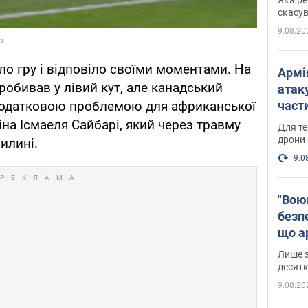
"мос
скасув
9.08.20
о гру і відповіло своїми моментами. На
Армі
пробивав у лівий кут, але канадський
атаку
Додатковою проблемою для африканської
части
Фото
на Ісмаеля Сайбарі, який через травму
Для те
дрони
илині.
9.0
"Вою
безпе
що ар
в Оде
Лише з
десятк
9.08.20