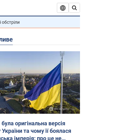
і обстріли
ливе
 була оригінальна версія
 України та чому її боялася
ська імперія: про це не