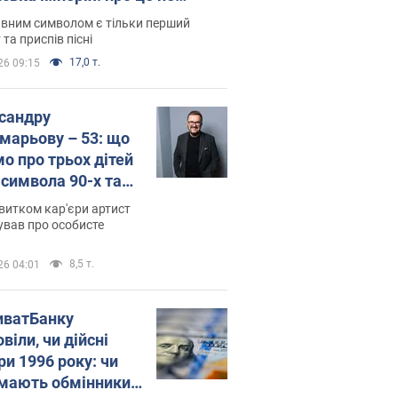
овідають у школі
вним символом є тільки перший
 та приспів пісні
17,0 т.
26 09:15
сандру
марьову – 53: що
мо про трьох дітей
-символа 90-х та
 вигляд вони
витком кар'єри артист
ть
ував про особисте
8,5 т.
26 04:01
иватБанку
віли, чи дійсні
ри 1996 року: чи
мають обмінники