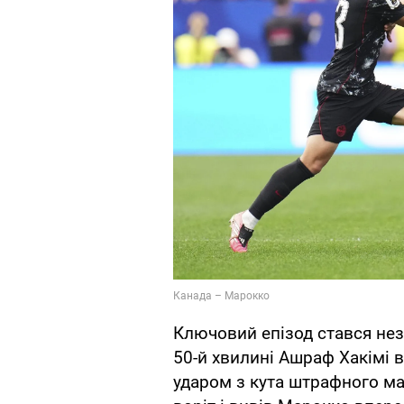
Ключовий епізод стався нез
50-й хвилині Ашраф Хакімі в
ударом з кута штрафного ма