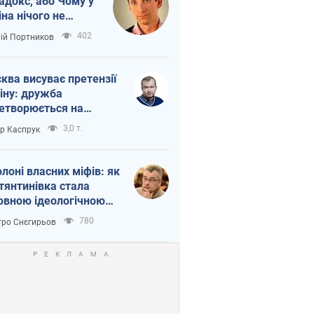
адокс, або Чому у
іна нічого не
шло з Україною
402
лій Портников
ква висуває претензії
іну: дружба
етворюється на
ежність Росії від
3,0 т.
ор Каспрук
таю
олоні власних міфів: як
тянтинівка стала
овною ідеологічною
ткою для російських
780
ро Снєгирьов
пантів