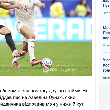
пар
Пут
вий
Віта
Мос
Пек
пер
зал
Вікт
Ки
У п
Кос
гол
пас
Дмит
оку
абаром після початку другого тайму. На
іддав пас на Аззедіна Оунахі, який
йданчика відправив м'яч у нижній кут