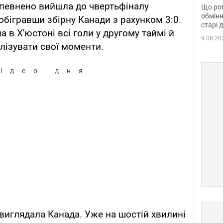
та б
впевнено вийшла до чвертьфіналу
Що роб
обмінн
 обігравши збірну Канади з рахунком 3:0.
старі 
в Х'юстоні всі голи у другому таймі й
9.08.20
лізувати свої моменти.
ідео дня
виглядала Канада. Уже на шостій хвилині