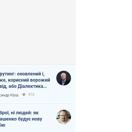
рутинг: оновлений і,
же, корисний ворожий
від, або Діалектика
агливого боягузтва
972
сандр Кірш
зброї, ні людей: як
ашенко будує нову
ію