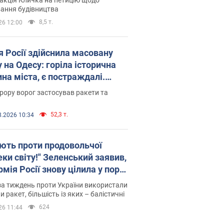
ковського вірянина"
ання будівництва
8,5 т.
26 12:00
я Росії здійснила масовану
 на Одесу: горіла історична
на міста, є постраждалі.
 та відео
рору ворог застосував ракети та
52,3 т.
8.2026 10:34
ють проти продовольчої
ки світу!" Зеленський заявив,
мія Росії знову цілила у порт
сі
а тиждень проти України використали
и ракет, більшість із яких – балістичні
624
26 11:44