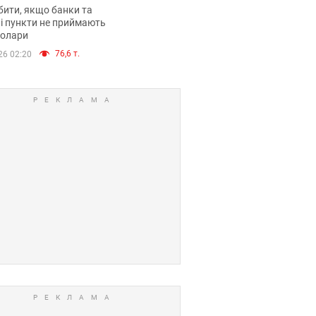
анки такі купюри
ити, якщо банки та
і пункти не приймають
долари
76,6 т.
26 02:20