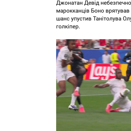
Джонатан Девід небезпечно
марокканців Боно врятував
шанс упустив Танітолува Ол
голкіпер.