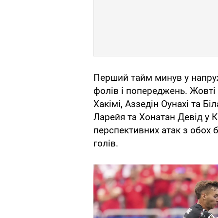
Перший тайм минув у напруж
фолів і попереджень. Жовті
Хакімі, Аззедін Оунахі та Бі
Ларейя та Хонатан Девід у 
перспективних атак з обох 
голів.