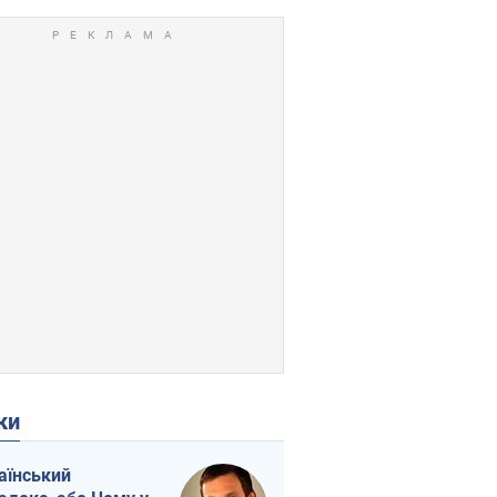
ки
аїнський