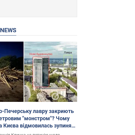
P NEWS
о-Печерську лавру закриють
етровим "монстром"? Чому
а Києва відмовилась зупиняти
вництво хмарочоса
акція Кличка на петицію щодо