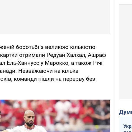
еній боротьбі з великою кількістю
 картки отримали Редуан Халхал, Ашраф
лал Ель-Ханнусс у Марокко, а також Річі
Канади. Незважаючи на кілька
боків, команди пішли на перерву без
Дум
Укр