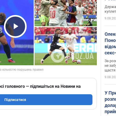
розп
Держа
куплет
9.08.20
Play Video
Олек
Поно
відо
секс
який
За роз
маю
не заб
щастя
9.08.20
сі головного — підпишіться на Новини на
У Пр
розпо
Підписатися
дола
прий