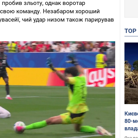
 пробив зльоту, однак воротар
 свою команду. Незабаром хороший
увасейї, чий удар низом також парирував
TO
Києв
80-м
влад
буді
Яка ре