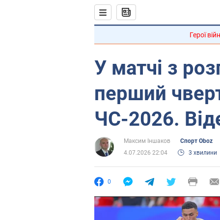
Герої вій
У матчі з ро
перший чверт
ЧС-2026. Від
Максим Іншаков
Спорт Oboz
4.07.2026 22:04
3 хвилини
0