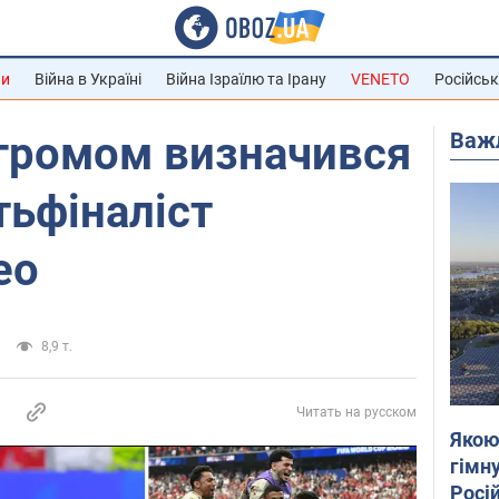
ни
Війна в Україні
Війна Ізраїлю та Ірану
VENETO
Російськ
Важ
згромом визначився
ьфіналіст
ео
8,9 т.
Читать на русском
Якою
гімну
Росій