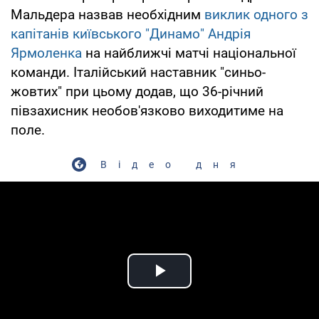
Мальдера назвав необхідним
виклик одного з
капітанів київського "Динамо" Андрія
Ярмоленка
на найближчі матчі національної
команди. Італійський наставник "синьо-
жовтих" при цьому додав, що 36-річний
півзахисник необов'язково виходитиме на
поле.
Відео дня
Play Video