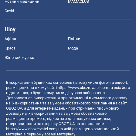
Новини медицини
MAMACLUB
Covid
Шоу
Афіша
Плітки
Краса
Мода
Жіночий журнал
Використання будь-яких матеріалів ( в тому числі фото- та відео-),
розміщених на цьому сайті
https://www.obozrevatel.com
та всіх його
піддоменах, в будь-якому вигляді суворо заборонено.
Дозволяється використання при отриманні письмового дозволу
на їх використання та за умови обов'язкового посилання на сайт
OBOZ.UA, а для інтернет-видань - при отриманні письмового
дозволу на їх використання та за умови обов'язкового
розміщення прямого, відкритого для пошукових систем,
гіперпосилання на сторінку OBOZ.UA за посиланням
https://www.obozrevatel.com
, на якій розміщено оригінальний
матеріал в першому абзаці матеріалу.