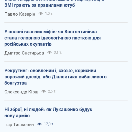
ЗМІ грають за правилами ютуб
Павло Казарін
1,0 т.
У полоні власних міфів: як Костянтинівка
стала головною ідеологічною пасткою для
російських окупантів
Дмитро Снєгирьов
3,1 т.
Рекрутинг: оновлений і, схоже, корисний
ворожий досвід, або Діалектика вибагливого
боягузтва
Олександр Кірш
2,6 т.
Ні зброї, ні людей: як Лукашенко будує
нову армію
Ігар Тишкевич
17,0 т.