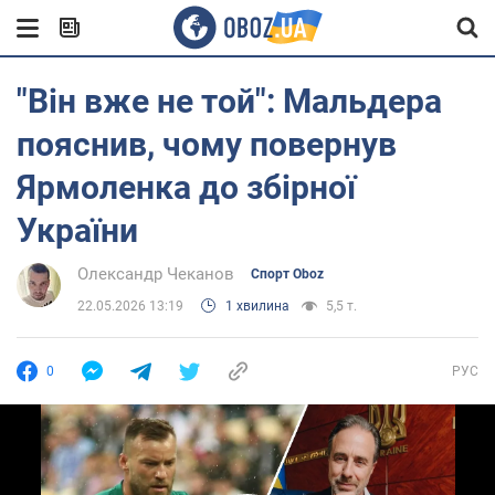
"Він вже не той": Мальдера
пояснив, чому повернув
Ярмоленка до збірної
України
Олександр Чеканов
Спорт Oboz
22.05.2026 13:19
1 хвилина
5,5 т.
0
РУС