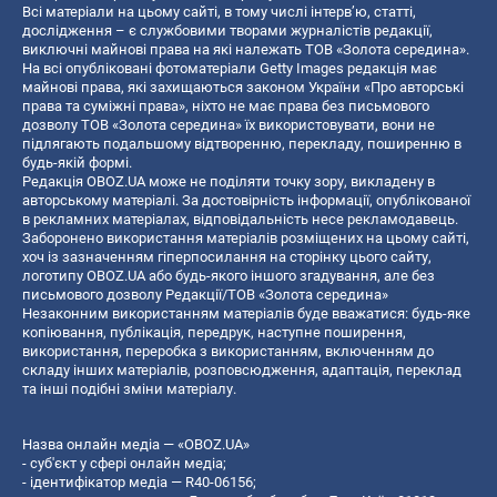
Всі матеріали на цьому сайті, в тому числі інтерв’ю, статті,
дослідження – є службовими творами журналістів редакції,
виключні майнові права на які належать ТОВ «Золота середина».
На всі опубліковані фотоматеріали Getty Images редакція має
майнові права, які захищаються законом України «Про авторські
права та суміжні права», ніхто не має права без письмового
дозволу ТОВ «Золота середина» їх використовувати, вони не
підлягають подальшому відтворенню, перекладу, поширенню в
будь-якій формі.
Редакція OBOZ.UA може не поділяти точку зору, викладену в
авторському матеріалі. За достовірність інформації, опублікованої
в рекламних матеріалах, відповідальність несе рекламодавець.
Заборонено використання матеріалів розміщених на цьому сайті,
хоч із зазначенням гіперпосилання на сторінку цього сайту,
логотипу OBOZ.UA або будь-якого іншого згадування, але без
письмового дозволу Редакції/ТОВ «Золота середина»
Незаконним використанням матеріалів буде вважатися: будь-яке
копiювання, публiкацiя, передрук, наступне поширення,
використання, переробка з використанням, включенням до
складу інших матеріалів, розповсюдження, адаптація, переклад
та інші подібні зміни матеріалу.
Назва онлайн медіа — «OBOZ.UA»
- суб'єкт у сфері онлайн медіа;
- ідентифікатор медіа — R40-06156;