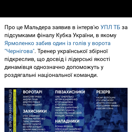
Про це Мальдера заявив в інтерв'ю
УПЛ ТБ
за
підсумками фіналу Кубка України, в якому
Ярмоленко забив один із голів у ворота
"Чернігова"
. Тренер української збірної
підкреслив, що досвід і лідерські якості
динамівця однозначно допоможуть у
роздягальні національної команди.