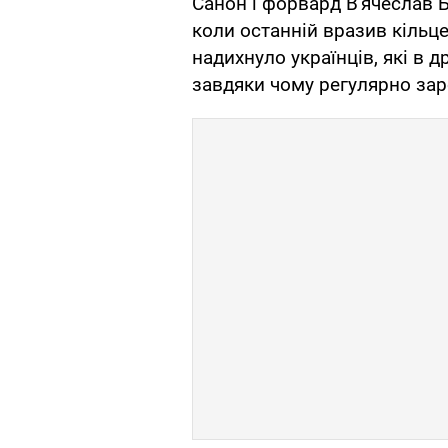
Санон і форвард В'ячеслав 
коли останній вразив кільц
надихнуло українців, які в 
завдяки чому регулярно зар