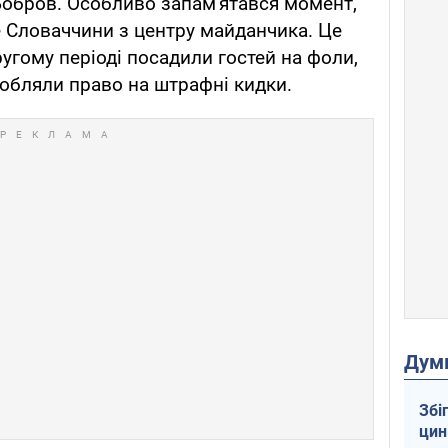
Бобров. Особливо запам'ятався момент,
е Словаччини з центру майданчика. Це
другому періоді посадили гостей на фоли,
обляли право на штрафні кидки.
Дум
Збі
цин