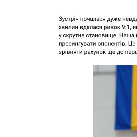
Зустріч почалася дуже невда
хвилин вдалася ривок 9:1, я
у скрутне становище. Наша
пресингувати опонентів. Це
зрівняти рахунок ще до пер