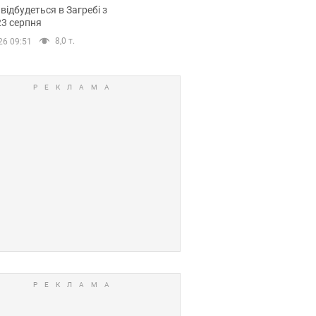
емпіонату Європи
 відбудеться в Загребі з
вних спортсменів
23 серпня
8,0 т.
26 09:51