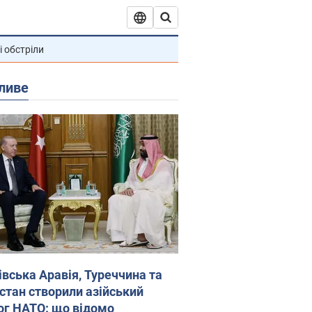
і обстріли
ливе
івська Аравія, Туреччина та
стан створили азійський
ог НАТО: що відомо