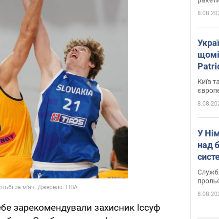
8.08.20
Укра
щомі
Patr
розк
Київ т
європ
8.08.20
У Ні
над 
систе
Служба
проль
8.08.20
себе зарекомендували захисник Іссуф