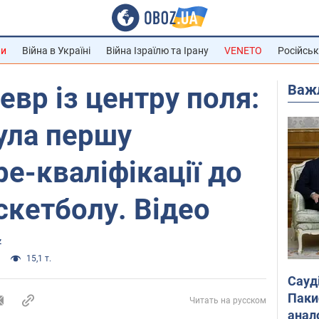
ни
Війна в Україні
Війна Ізраїлю та Ірану
VENETO
Російськ
Важ
евр із центру поля:
ула першу
ре-кваліфікації до
скетболу. Відео
z
15,1 т.
Сауд
Паки
Читать на русском
анал