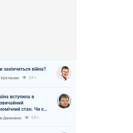
и закінчиться війна?
2,9 т.
 Хрістензен
аїна вступила в
звичайний
номічний стан. Чи є
тло вкінці тунелю?
2,4 т.
м Денисенко