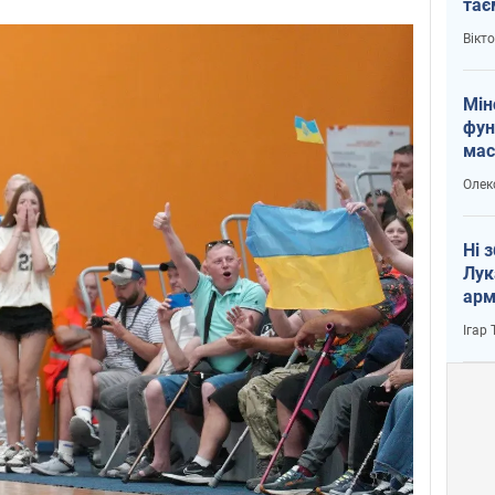
тає
і Пу
Вікт
Мін
фун
мас
Олек
Ні 
Лук
арм
Ігар