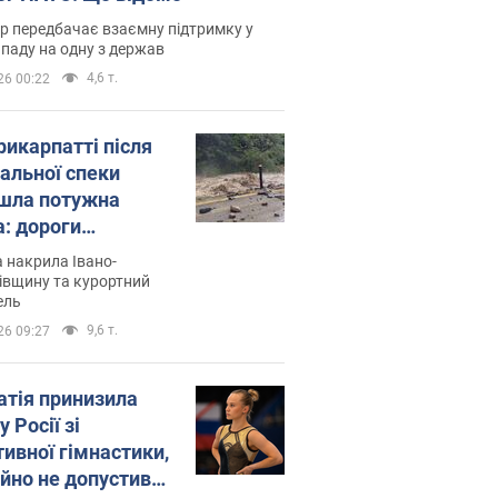
р передбачає взаємну підтримку у
ападу на одну з держав
4,6 т.
26 00:22
рикарпатті після
альної спеки
шла потужна
а: дороги
творились на
 накрила Івано-
. Відео
івщину та курортний
ель
9,6 т.
26 09:27
атія принизила
у Росії зі
тивної гімнастики,
ійно не допустивши