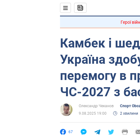
Герої вій
Камбек і шед
Україна здоб
перемогу в п
ЧС-2027 з ба
Олександр Чеканов
Спорт Obo
9.08.2025 19:00
2 хвилини
67