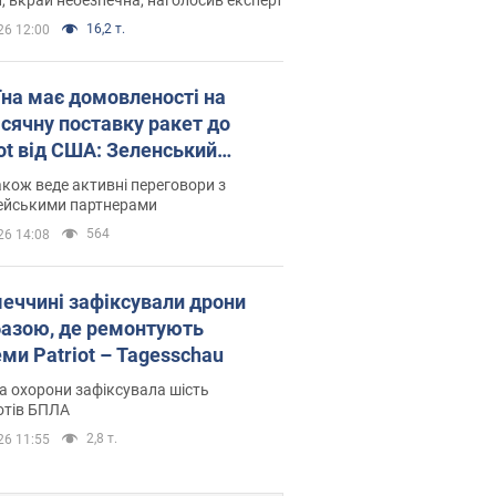
16,2 т.
26 12:00
їна має домовленості на
сячну поставку ракет до
iot від США: Зеленський
рив подробиці
акож веде активні переговори з
ейськими партнерами
564
26 14:08
меччині зафіксували дрони
базою, де ремонтують
ми Patriot – Tagesschau
 охорони зафіксувала шість
отів БПЛА
2,8 т.
26 11:55