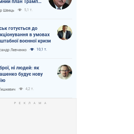
мний план Трампа
тіна?
5,1 т.
ор Швець
ськ готується до
кціонування в умовах
штабної воєнної кризи
10,1 т.
сандр Левченко
зброї, ні людей: як
ашенко будує нову
ію
4,2 т.
 Тишкевич