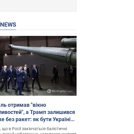
P NEWS
ль отримав "вікно
ивостей", а Трамп залишився
 без ракет: як бути Україні?
рв’ю з Мельником
 що в Росії закінчаться балістичні
, вкрай небезпечна, наголосив експерт