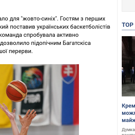
ло для "жовто-синіх". Гостям з перших
TO
кий поставив українських баскетболістів
 команда спробувала активно
 дозволило підопічним Багатскіса
шої перерви.
Крем
можл
майже
Інте
Думка,
ракети