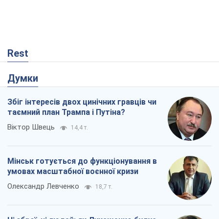
Віктор Швець
14,4 т.
Мінськ готується до функціонування в
умовах масштабної воєнної кризи
Олександр Левченко
18,7 т.
Ні зброї, ні людей: як Лукашенко будує
нову армію
Ігар Тишкевич
15,8 т.