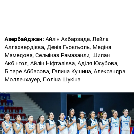
Азербайджан:
Айлін Акбарзаде, Лейла
Аллахвердієва, Деніз Гьокгьоль, Медіна
Мамедова, Селміназ Рамазанли, Шилан
Акбінгол, Айлін Ніфталієва, Аділя Юсубова,
Бітаре Аббасова, Галина Кушина, Александра
Молленхауер, Поліна Шукіна.