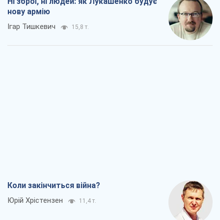
Коли закінчиться війна?
Юрій Хрістензен
11,4 т.
Україна вступила в надзвичайний
економічний стан. Чи є світло вкінці
тунелю?
Вадим Денисенко
9,2 т.
Чий буде Крим, той і переможе (NSJ), а
українських футбольних чиновників
можуть назвати вбивцями
Олександр Кірш
8,7 т.