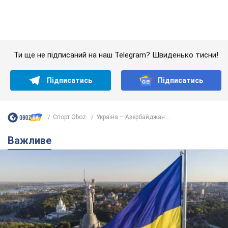
Важливе
Якою була оригінальна версія гімну України та
чому її боялася Російська імперія: про це не
розповідають у школі
Державним символом є тільки перший куплет та приспів пісні
час назад
3,8 т.
Олександру Пономарьову – 53: що