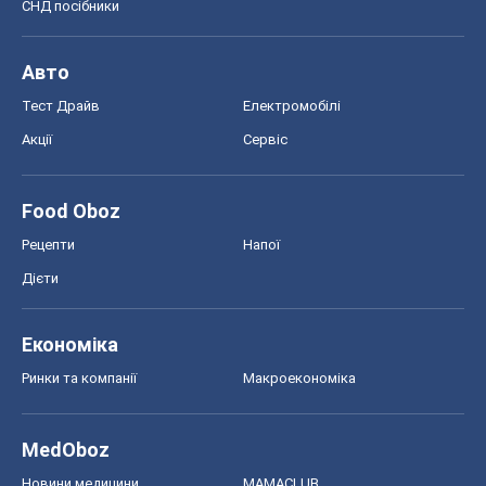
Економіка
Ринки та компанії
Макроекономіка
MedOboz
Новини медицини
MAMACLUB
Шоу
Афіша
Плітки
Краса
Мода
Жіночий журнал