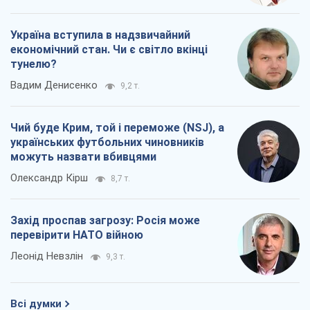
Захід проспав загрозу: Росія може
перевірити НАТО війною
Леонід Невзлін
9,3 т.
Всі думки
Про компанію
Команда
Правова інформація
Політика конфіденційності
Реклама на сайті
Документи
Редакційна політика
Журналісти OBOZ.UA на місці
подій