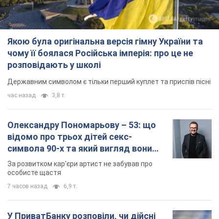
відомо про трьох дітей секс-
символа 90-х та який вигляд вони
мають
За розвитком кар'єри артист не забував про
особисте щастя
7 часов назад
6,9 т.
У ПриватБанку розповіли, чи дійсні
долари 1996 року: чи приймають
обмінники та банки такі купюри
Що робити, якщо банки та обмінні пункти не
приймають старі долари
8 часов назад
60,9 т.