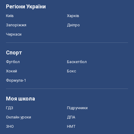
Формула-1
Моя школа
ГДЗ
Підручники
Онлайн уроки
ДПА
ЗНО
НМТ
СНД посібники
Авто
Тест Драйв
Електромобілі
Акції
Сервіс
Food Oboz
Рецепти
Напої
Дієти