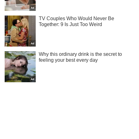
Ти ще не підписаний на наш Telegram? Швиденько тисни!
Підписатись
Підписатись
Спорт Oboz
Україна – Азербайджан:...