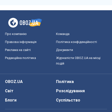
OBOZ.UA
Політика
Світ
Розслідування
Блоги
Суспільство
Регіони України
Київ
Харків
Запоріжжя
Дніпро
Черкаси
Спорт
Футбол
Баскетбол
Хокей
Бокс