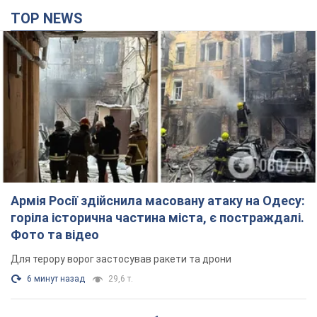
Армія Росії здійснила масовану атаку на Одесу:
горіла історична частина міста, є постраждалі.
Фото та відео
Для терору ворог застосував ракети та дрони
6 минут назад
29,6 т.
Нардепи взяли гроші з бюджету на оренду
елітних квартир у Києві: хто з парламентарів
просив кошти та де поселився
Як працює особлива соціальна гарантія та хто нею
користується
4 часа назад
49,3 т.
Російська армія обстріляла дві сусідні
багатоповерхівки в Харкові: двоє загиблих,
більше 20 постраждалих