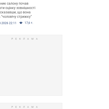
 хімієтерапії,
ник салону почав
орівся скандал.
ти оцінку зовнішності
 сказавши, що вона
 "чоловічу стрижку"
17,6 т.
8.2026 22:11