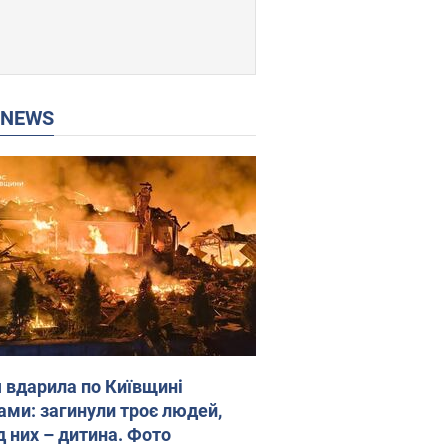
P NEWS
я вдарила по Київщині
ами: загинули троє людей,
д них – дитина. Фото