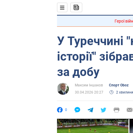
Герої вій
У Туреччині 
історії" зібр
за добу
Максим Іншаков
Спорт Oboz
30.04.2026 20:27
2 хвилин
0