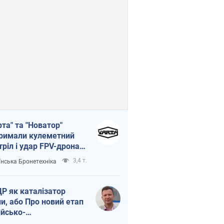
рта" та "Новатор"
римали кулеметний
тріл і удар FPV-дрона,
тувавши життя
3,4 т.
їнська Бронетехніка
церу ЗСУ
Р як каталізатор
ни, або Про новий етап
ійсько-
нічнокорейського