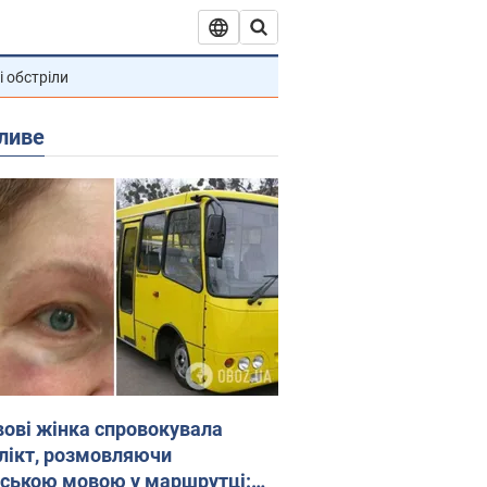
і обстріли
ливе
вові жінка спровокувала
лікт, розмовляючи
йською мовою у маршрутці: