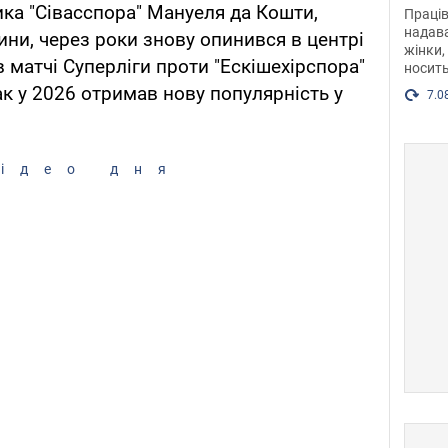
після
ка "Сівасспора" Мануеля да Кошти,
Праців
розг
надава
ини, через роки знову опинився в центрі
жінки,
Фото
в матчі Суперліги проти "Ескішехірспора"
носить
ак у 2026 отримав нову популярність у
7.0
ідео дня