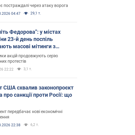
є постраждалі через атаку ворога
29,1 т.
8.2026 04:47
іть Федорова": у містах
ни 23-й день поспіль
ають масові мітинги з
онками. Фото і відео
ики акцій продовжують серію
их протестів
3,1 т.
26 22:22
т США схвалив законопроєкт
 про санкції проти Росії: що
нт передбачає нові економічні
ення
6,2 т.
8.2026 22:38