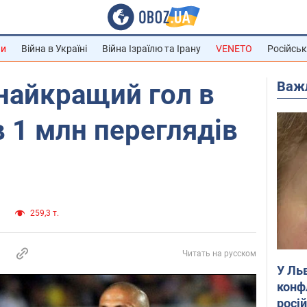
ни
Війна в Україні
Війна Ізраїлю та Ірану
VENETO
Російськ
Важ
"найкращий гол в
ав 1 млн переглядів
и
259,3 т.
Читать на русском
У Ль
конф
росі