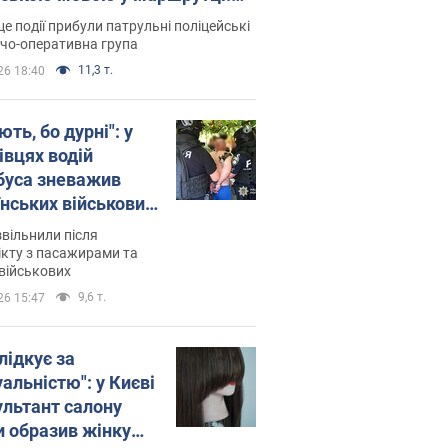
ція склала адмінпротокол.
це події прибули патрульні поліцейські
о
дчо-оперативна група
11,3 т.
26 18:40
ть, бо дурні": у
івцях водій
буса зневажив
їнських військових
латився. Відео
звільнили після
кту з пасажирами та
військових
9,6 т.
26 15:47
лідкує за
альністю": у Києві
ультант салону
и образив жінку