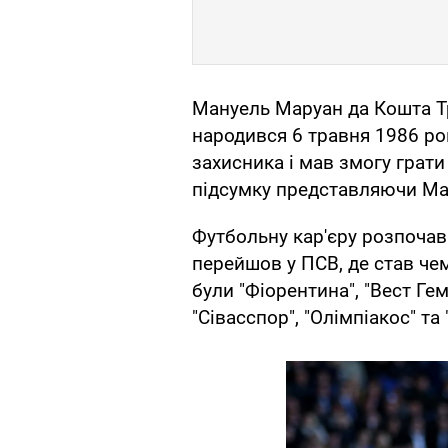
Мануель Маруан да Кошта Тр
народився 6 травня 1986 рок
захисника і мав змогу грати 
підсумку представляючи Ма
Футбольну кар'єру розпочав 
перейшов у ПСВ, де став чем
були "Фіорентина", "Вест Ге
"Сівасспор", "Олімпіакос" та