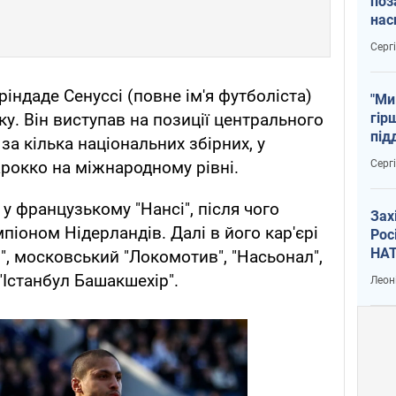
поз
нас
тем
Серг
індаде Сенуссі (повне ім'я футболіста)
"Ми
гір
у. Він виступав на позиції центрального
під
за кілька національних збірних, у
рак
Серг
рокко на міжнародному рівні.
у французькому "Нансі", після чого
Зах
піоном Нідерландів. Далі в його кар'єрі
Рос
НАТ
м", московський "Локомотив", "Насьонал",
 "Істанбул Башакшехір".
Леон