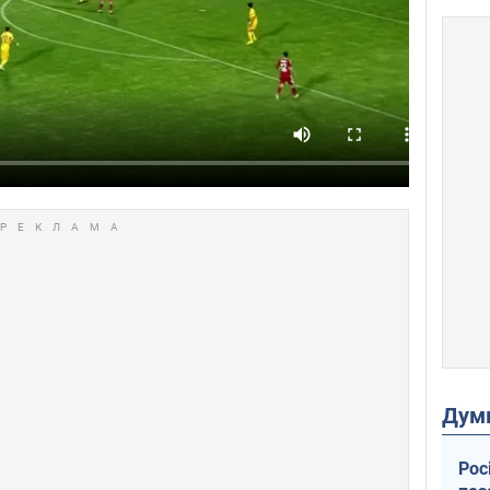
Дум
Рос