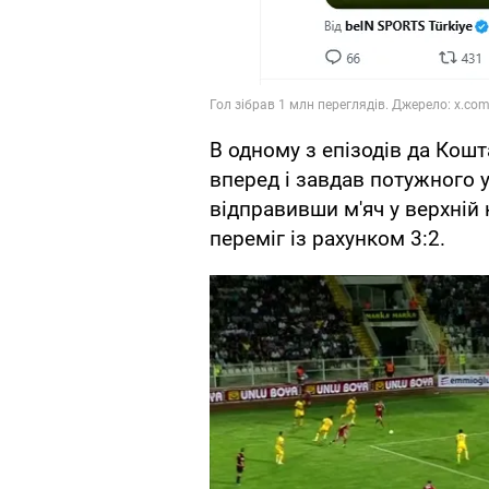
В одному з епізодів да Кошт
вперед і завдав потужного у
відправивши м'яч у верхній к
переміг із рахунком 3:2.