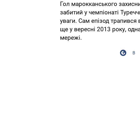
Гол марокканського захисни
забитий у чемпіонаті Туречч
уваги. Сам епізод трапився 
ще у вересні 2013 року, одн
мережі.
В