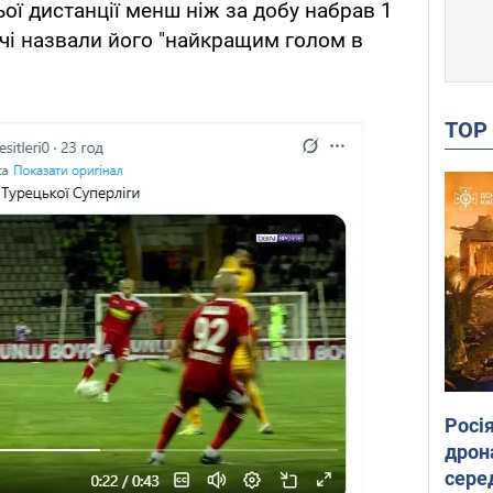
ої дистанції менш ніж за добу набрав 1
ачі назвали його "найкращим голом в
TO
Росі
дрон
сере