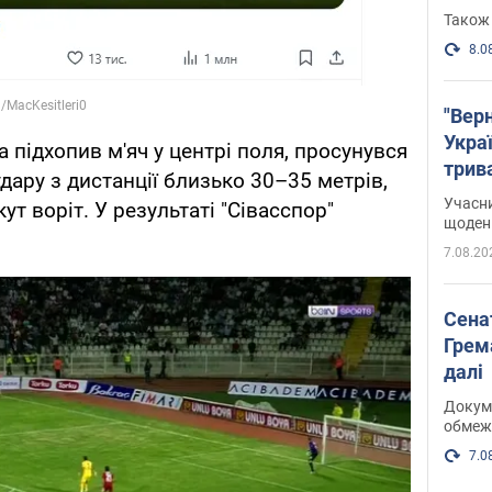
Також 
8.0
"Верн
Украї
а підхопив м'яч у центрі поля, просунувся
трив
дару з дистанції близько 30–35 метрів,
карт
Учасн
ут воріт. У результаті "Сівасспор"
щоденн
7.08.20
Сена
Грема
далі
Докуме
обмеж
7.0