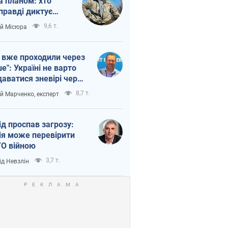
а планом: хто
правді диктує
п війни
9,6 т.
ій Місюра
 вже проходили через
ше": Україні не варто
даватися зневірі через
етний терор
8,7 т.
ій Марченко, експерт
ід проспав загрозу:
ія може перевірити
О війною
3,7 т.
ід Невзлін