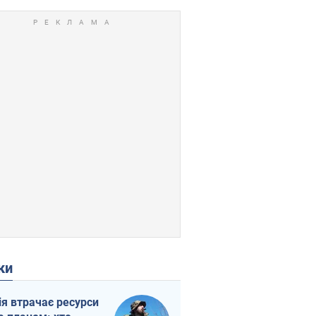
ки
ія втрачає ресурси