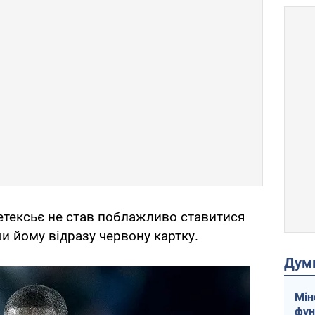
етексьє не став поблажливо ставитися
и йому відразу червону картку.
Дум
Мін
фун