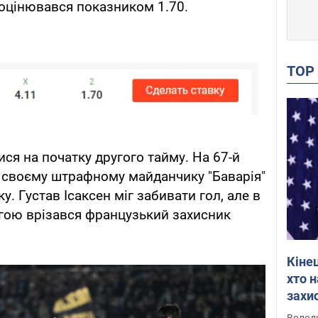
оцінювався показником 1.70.
TO
ися на початку другого тайму. На 67-й
 у своєму штрафному майданчику "Баварія"
у. Густав Ісаксен міг забивати гол, але в
гою врізався французький захисник
Кіне
хто 
захис
Інте
Володи