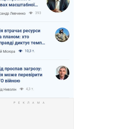
вах масштабної
нної кризи
393
сандр Левченко
ія втрачає ресурси
а планом: хто
правді диктує темп
ни
10,3 т.
ій Місюра
ід проспав загрозу:
ія може перевірити
О війною
4,3 т.
ід Невзлін