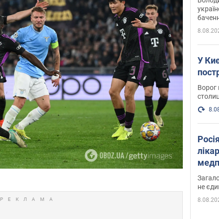
україн
баченн
у боро
8.08.20
У Киє
пост
Ворог 
столиц
8.0
Росі
ліка
медп
Загало
не єди
8.08.20