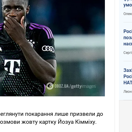
умо
воє
Олек
Рос
поз
нас
вій
Серг
Зах
Рос
НАТ
Леон
ереглянути покарання лише призвели до
розмови жовту картку Йозуа Кімміху.