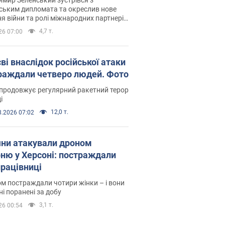
ським дипломата та окреслив нове
я війни та ролі міжнародних партнерів
тьбі з Росією
4,7 т.
26 07:00
ві внаслідок російської атаки
раждали четверо людей. Фото
продовжує регулярний ракетний терор
і
12,0 т.
8.2026 07:02
яни атакували дроном
рню у Херсоні: постраждали
рацівниці
м постраждали чотири жінки – і вони
ні поранені за добу
3,1 т.
26 00:54