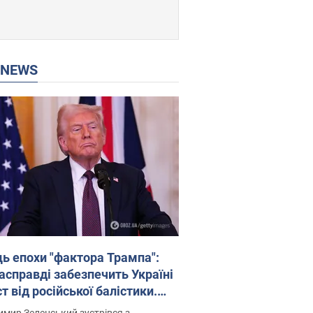
P NEWS
ць епохи "фактора Трампа":
насправді забезпечить Україні
т від російської балістики.
рв’ю з Безсмертним
мир Зеленський зустрівся з