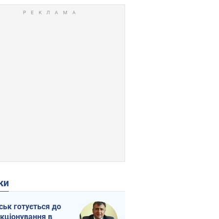
ки
ськ готується до
кціонування в