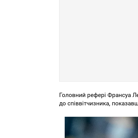
Головний рефері Франсуа Л
до співвітчизника, показавш