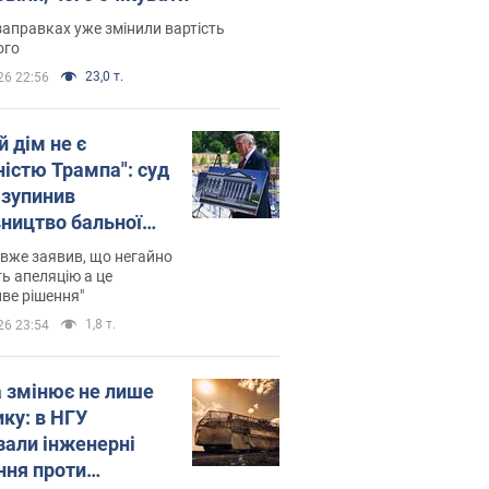
заправках уже змінили вартість
ого
23,0 т.
26 22:56
й дім не є
ністю Трампа": суд
зупинив
вництво бальної
 за $400 млн
вже заявив, що негайно
ь апеляцію а це
ве рішення"
1,8 т.
26 23:54
а змінює не лише
ику: в НГУ
зали інженерні
ння проти