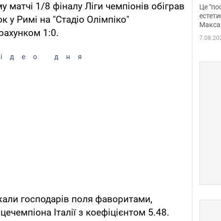
росі
у матчі 1/8 фіналу Ліги чемпіонів обіграв
Це "по
Фото
естети
к у Римі на "Стадіо Олімпіко"
Макса
рахунком 1:0.
7.08.20
ідео дня
жали господарів поля фаворитами,
ечемпіона Італії з коефіцієнтом 5.48.