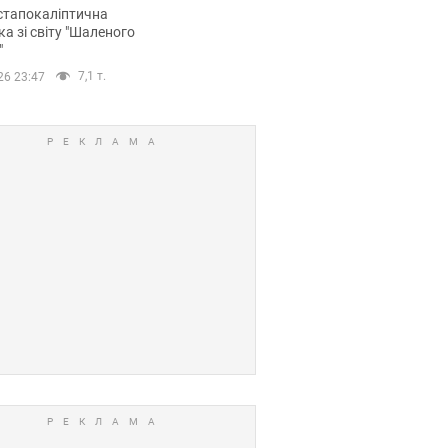
йських FPV-дронів.
стапокаліптична
ка зі світу "Шаленого
"
7,1 т.
26 23:47