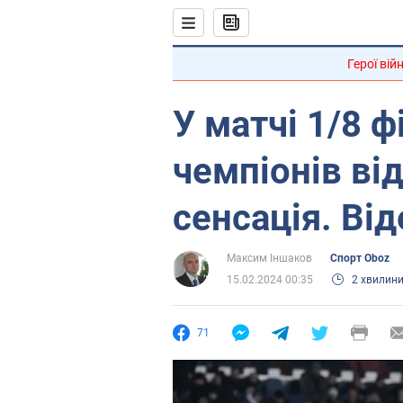
Герої вій
У матчі 1/8 ф
чемпіонів ві
сенсація. Від
Максим Іншаков
Спорт Oboz
15.02.2024 00:35
2 хвилин
71