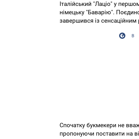
Італійський "Лаціо" у першом
німецьку "Баварію". Поєдино
завершився із сенсаційним 
В
Спочатку букмекери не вва
пропонуючи поставити на віц