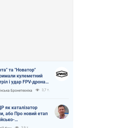
рта" та "Новатор"
римали кулеметний
тріл і удар FPV-дрона,
тувавши життя
3,7 т.
їнська Бронетехніка
церу ЗСУ
Р як каталізатор
ни, або Про новий етап
ійсько-
нічнокорейського
3,9 т.