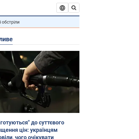
і обстріли
ливе
"готуються" до суттєвого
ищення цін: українцям
віли, чого очікувати