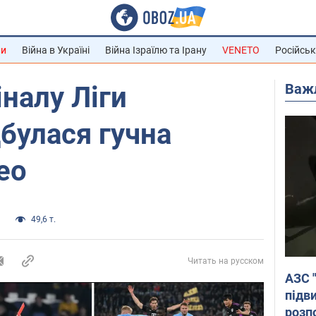
ни
Війна в Україні
Війна Ізраїлю та Ірану
VENETO
Російськ
Важ
іналу Ліги
дбулася гучна
ео
и
49,6 т.
Читать на русском
АЗС 
підв
розпо