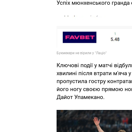
Успіх мюнхенського гранда 
Ключові події у матчі відбул
хвилині після втрати м'яча
пропустила гостру контратак
його ногу своєю прямою но
Дайот Упамекано.