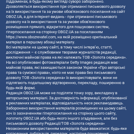
піддоменах, в будь-якому вигляді суворо заборонено.
Дозволяється використання при отриманні письмового дозволу
на їх використання та за умови обов'язкового посилання на сайт
OBOZ.UA, а для інтернет-видань - при отриманні письмового
дозволу на їх використання та за умови обов'язкового
розміщення прямого, відкритого для пошукових систем,
гіперпосилання на сторінку OBOZ.UA за посиланням
https://www.obozrevatel.com
, на якій розміщено оригінальний
матеріал в першому абзаці матеріалу.
Всі матеріали на цьому сайті, в тому числі інтерв’ю, статті,
дослідження – є службовими творами журналістів редакції,
виключні майнові права на які належать ТОВ «Золота середина».
На всі опубліковані фотоматеріали Getty Images редакція має
майнові права, які захищаються законом України «Про авторські
права та суміжні права», ніхто не має права без письмового
дозволу ТОВ «Золота середина» їх використовувати, вони не
підлягають подальшому відтворенню, перекладу, поширенню в
будь-якій формі.
Редакція OBOZ.UA може не поділяти точку зору, викладену в
авторському матеріалі. За достовірність інформації, опублікованої
в рекламних матеріалах, відповідальність несе рекламодавець.
Заборонено використання матеріалів розміщених на цьому сайті,
хоч із зазначенням гіперпосилання на сторінку цього сайту,
логотипу OBOZ.UA або будь-якого іншого згадування, але без
письмового дозволу Редакції/ТОВ «Золота середина»
Незаконним використанням матеріалів буде вважатися: будь-яке
копiювання, публiкацiя, передрук, наступне поширення,