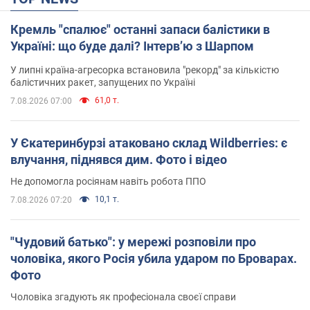
Кремль "спалює" останні запаси балістики в
Україні: що буде далі? Інтерв’ю з Шарпом
У липні країна-агресорка встановила "рекорд" за кількістю
балістичних ракет, запущених по Україні
61,0 т.
7.08.2026 07:00
У Єкатеринбурзі атаковано склад Wildberries: є
влучання, піднявся дим. Фото і відео
Не допомогла росіянам навіть робота ППО
10,1 т.
7.08.2026 07:20
"Чудовий батько": у мережі розповіли про
чоловіка, якого Росія убила ударом по Броварах.
Фото
Чоловіка згадують як професіонала своєї справи