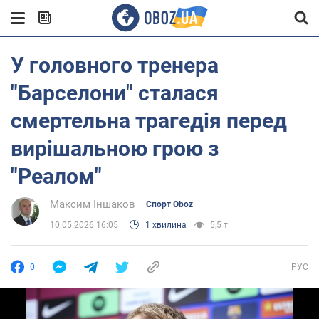
У головного тренера
"Барселони" сталася
смертельна трагедія перед
вирішальною грою з
"Реалом"
Максим Іншаков
Спорт Oboz
10.05.2026 16:05
1 хвилина
5,5 т.
0
РУС