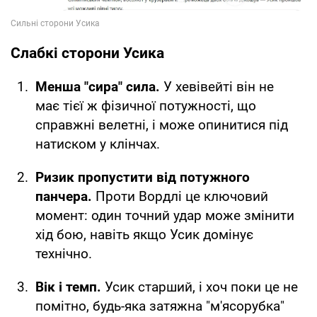
Слабкі сторони Усика
Менша "сира" сила.
У хевівейті він не
має тієї ж фізичної потужності, що
справжні велетні, і може опинитися під
натиском у клінчах.
Ризик пропустити від потужного
панчера.
Проти Вордлі це ключовий
момент: один точний удар може змінити
хід бою, навіть якщо Усик домінує
технічно.
Вік і темп.
Усик старший, і хоч поки це не
помітно, будь-яка затяжна "м'ясорубка"