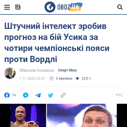
Штучний інтелект зробив
прогноз на бій Усика за
чотири чемпіонські пояси
проти Вордлі
Максим Іншаков
Спорт Oboz
1.11.2025 22:21
3 хвилини
23,5 т.
74
РУС