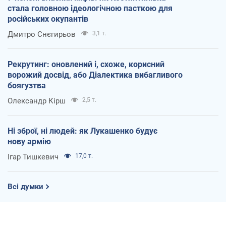
стала головною ідеологічною пасткою для
російських окупантів
Дмитро Снєгирьов
3,1 т.
Рекрутинг: оновлений і, схоже, корисний
ворожий досвід, або Діалектика вибагливого
боягузтва
Олександр Кірш
2,5 т.
Ні зброї, ні людей: як Лукашенко будує
нову армію
Ігар Тишкевич
17,0 т.
Всі думки