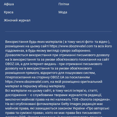
Афіша
Плітки
Краса
Мода
Жіночий журнал
Використання будь-яких матеріалів ( в тому числі фото- та відео-),
розміщених на цьому сайті
https://www.obozrevatel.com
та всіх його
піддоменах, в будь-якому вигляді суворо заборонено.
Дозволяється використання при отриманні письмового дозволу
на їх використання та за умови обов'язкового посилання на сайт
OBOZ.UA, а для інтернет-видань - при отриманні письмового
дозволу на їх використання та за умови обов'язкового
розміщення прямого, відкритого для пошукових систем,
гіперпосилання на сторінку OBOZ.UA за посиланням
https://www.obozrevatel.com
, на якій розміщено оригінальний
матеріал в першому абзаці матеріалу.
Всі матеріали на цьому сайті, в тому числі інтерв’ю, статті,
дослідження – є службовими творами журналістів редакції,
виключні майнові права на які належать ТОВ «Золота середина».
На всі опубліковані фотоматеріали Getty Images редакція має
майнові права, які захищаються законом України «Про авторські
права та суміжні права», ніхто не має права без письмового