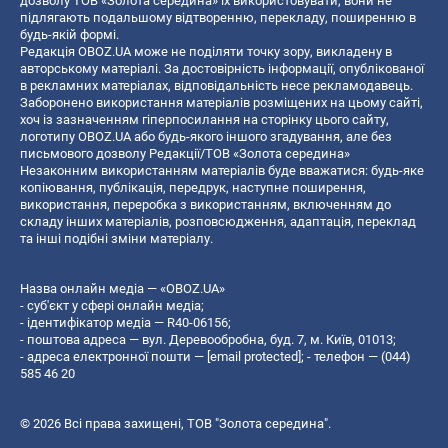
дозволу ТОВ «Золота середина» їх використовувати, вони не
підлягають подальшому відтворенню, перекладу, поширенню в
будь-якій формі.
Редакція OBOZ.UA може не поділяти точку зору, викладену в
авторському матеріалі. За достовірність інформації, опублікованої
в рекламних матеріалах, відповідальність несе рекламодавець.
Заборонено використання матеріалів розміщених на цьому сайті,
хоч із зазначенням гіперпосилання на сторінку цього сайту,
логотипу OBOZ.UA або будь-якого іншого згадування, але без
письмового дозволу Редакції/ТОВ «Золота середина»
Незаконним використанням матеріалів буде вважатися: будь-яке
копiювання, публiкацiя, передрук, наступне поширення,
використання, переробка з використанням, включенням до
складу інших матеріалів, розповсюдження, адаптація, переклад
та інші подібні зміни матеріалу.
Назва онлайн медіа — «OBOZ.UA»
- суб'єкт у сфері онлайн медіа;
- ідентифікатор медіа — R40-06156;
- поштова адреса — вул. Деревообробна, буд. 7, м. Київ, 01013;
- адреса електронної пошти —
[email protected]
; - телефон — (044)
585 46 20
© 2026 Всі права захищені, ТОВ "Золота середина".