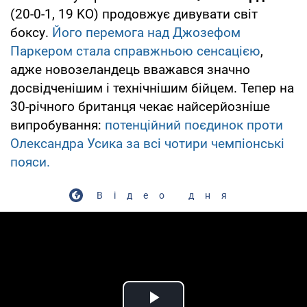
(20-0-1, 19 KO) продовжує дивувати світ
боксу.
Його перемога над Джозефом
Паркером стала справжньою сенсацією
,
адже новозеландець вважався значно
досвідченішим і технічнішим бійцем. Тепер на
30-річного британця чекає найсерйозніше
випробування:
потенційний поєдинок проти
Олександра Усика за всі чотири чемпіонські
пояси.
Відео дня